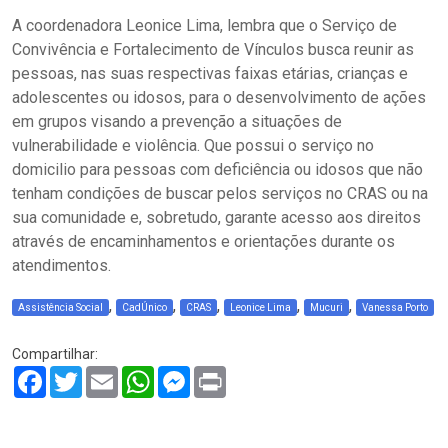
A coordenadora Leonice Lima, lembra que o Serviço de
Convivência e Fortalecimento de Vínculos busca reunir as
pessoas, nas suas respectivas faixas etárias, crianças e
adolescentes ou idosos, para o desenvolvimento de ações
em grupos visando a prevenção a situações de
vulnerabilidade e violência. Que possui o serviço no
domicilio para pessoas com deficiência ou idosos que não
tenham condições de buscar pelos serviços no CRAS ou na
sua comunidade e, sobretudo, garante acesso aos direitos
através de encaminhamentos e orientações durante os
atendimentos.
,
,
,
,
,
Assistência Social
CadÚnico
CRAS
Leonice Lima
Mucuri
Vanessa Porto
Compartilhar:
Facebook
Twitter
Email
WhatsApp
Messenger
Print