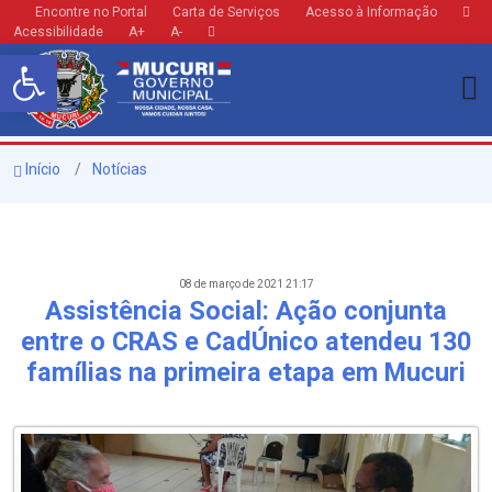
Encontre no Portal
Carta de Serviços
Acesso à Informação
Acessibilidade
A+
A-
Barra de Ferramentas Aberta
Início
Notícias
08 de março de 2021 21:17
Assistência Social: Ação conjunta
entre o CRAS e CadÚnico atendeu 130
famílias na primeira etapa em Mucuri