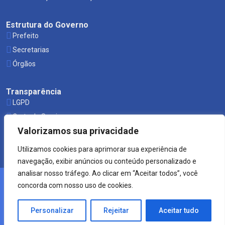
Estrutura do Governo
Prefeito
Secretarias
Órgãos
Transparência
LGPD
Carta de Serviços
Valorizamos sua privacidade
Leis Municipais
Utilizamos cookies para aprimorar sua experiência de
navegação, exibir anúncios ou conteúdo personalizado e
analisar nosso tráfego. Ao clicar em “Aceitar todos”, você
concorda com nosso uso de cookies.
© 2021 Prefeitura de Mucuri.
Crearte WEB
Personalizar
Rejeitar
Aceitar tudo