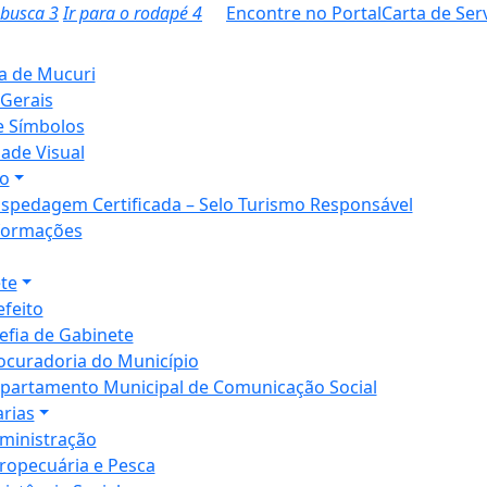
a busca
3
Ir para o rodapé
4
Encontre no Portal
Carta de Ser
ia de Mucuri
Gerais
e Símbolos
dade Visual
o
spedagem Certificada – Selo Turismo Responsável
formações
te
efeito
efia de Gabinete
ocuradoria do Município
partamento Municipal de Comunicação Social
arias
ministração
ropecuária e Pesca