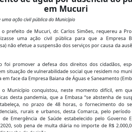
em Mucuri
e uma ação civil pública do Município
o prefeito de Mucuri, dr. Carlos Simões, requereu a Pr
uizasse uma ação civil pública para que a Empresa 
a) não efetue a suspensão dos serviços por causa da aus
to foi promover a defesa dos direitos dos cidadãos, es
em situação de vulnerabilidade social que residem no muni
iça em face da Empresa Baiana de Águas e Saneamento (Emb
 o Município conquistou, neste momento difícil, em q
icas desta pandemia, que a Embasa “se abstenha de suspe
tabeleça, no prazo de 48 horas, o fornecimento do s
enciais, rurais e urbanos, desta Comarca, pelo período
 de Emergência de Saúde estabelecido pelo Governo E
/2020, sob pena de multa diária no importe de R$ 2.000,