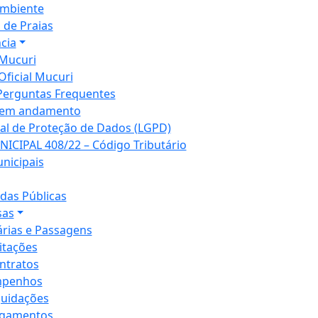
mbiente
 de Praias
cia
Mucuri
Oficial Mucuri
Perguntas Frequentes
 em andamento
ral de Proteção de Dados (LGPD)
NICIPAL 408/22 – Código Tributário
unicipais
as Públicas
sas
árias e Passagens
citações
ntratos
penhos
quidações
gamentos