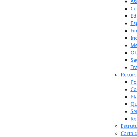
As
Cu
Ed
Es
Fi
In
Me
Ob
Sa
Tr
Recur
Po
Co
Pl
Qu
Se
Re
Estrut
Carta 