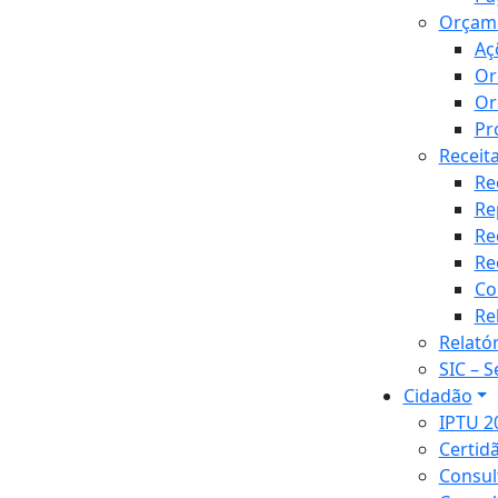
Orçam
Aç
Or
Or
Pr
Receit
Re
Re
Re
Re
Co
Re
Relató
SIC – 
Cidadão
IPTU 2
Certid
Consul