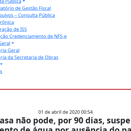
ta Pública
latório de Gestão Fiscal
quivos – Consulta Pública
trônica
ração de ISS
tação Credenciamento de NFS-e
Geral
ria Geral
ria da Secretaria de Obras
s
01 de abril de 2020 00:54
sa não pode, por 90 dias, susp
ento de água por ausência do 