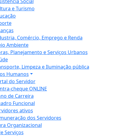
sistência Social
ltura e Turismo
ucação
porte
nanças
dustria, Comércio, Emprego e Renda
io Ambiente
ras, Planejamento e Serviços Urbanos
úde
ansporte, Limpeza e Iluminação pública
sos Humanos
rtal do Servidor
ntra-cheque ONLINE
ano de Carreira
adro Funcional
rvidores ativos
muneração dos Servidores
ura Organizacional
de Serviços