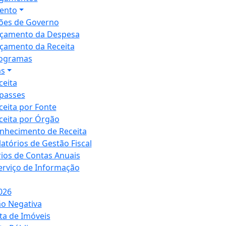
ento
ões de Governo
çamento da Despesa
çamento da Receita
ogramas
as
ceita
passes
ceita por Fonte
ceita por Órgão
nhecimento de Receita
latórios de Gestão Fiscal
rios de Contas Anuais
Serviço de Informação
026
ão Negativa
ta de Imóveis