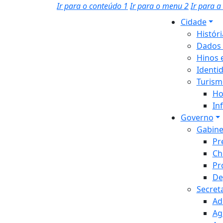
Ir para o conteúdo
1
Ir para o menu
2
Ir para 
Cidade
Histór
Dados 
Hinos 
Identi
Turism
Ho
In
Governo
Gabine
Pr
Ch
Pr
De
Secret
Ad
Ag