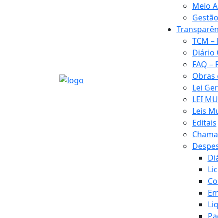
Meio A
Gestão
Transparên
TCM – 
Diário 
FAQ – 
Obras
Lei Ge
LEI MU
Leis M
Editais
Chamad
Despe
Di
Li
Co
Em
Li
Pa