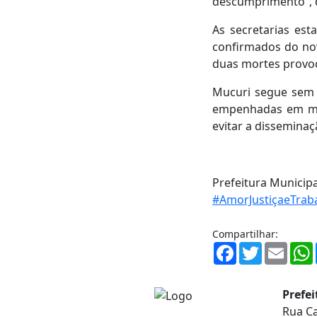
descumprimento”, d
As secretarias est
confirmados do nov
duas mortes provo
Mucuri segue sem 
empenhadas em man
evitar a disseminaç
Prefeitura Municip
#
AmorJustiçaeTrab
Compartilhar:
Facebook
Twitter
Email
Prefe
Rua Ca