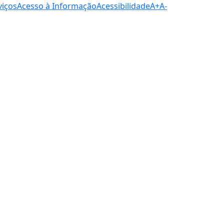
viços
Acesso à Informação
Acessibilidade
A+
A-