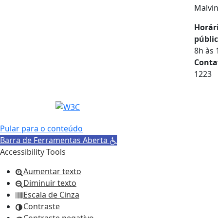
Malvi
Horár
públic
8h às 
Conta
1223
Pular para o conteúdo
Barra de Ferramentas Aberta
Accessibility Tools
Aumentar texto
Diminuir texto
Escala de Cinza
Contraste