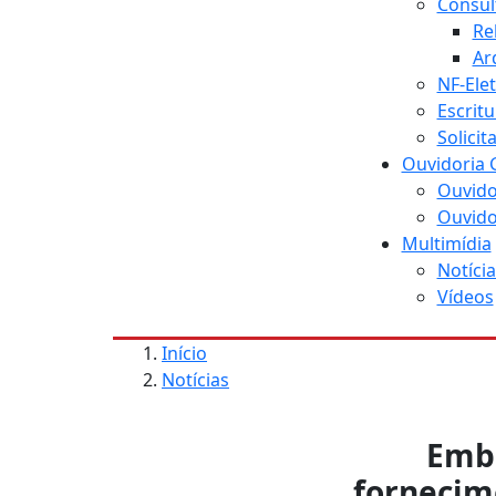
Consul
Re
Ar
NF-Ele
Escritu
Solici
Ouvidoria 
Ouvido
Ouvido
Multimídia
Notícia
Vídeos
Início
Notícias
Emba
fornecim