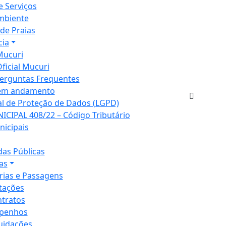
e Serviços
mbiente
de Praias
cia
Mucuri
Oficial Mucuri
erguntas Frequentes
em andamento
al de Proteção de Dados (LGPD)
ICIPAL 408/22 – Código Tributário
nicipais
as Públicas
as
rias e Passagens
itações
tratos
penhos
uidações