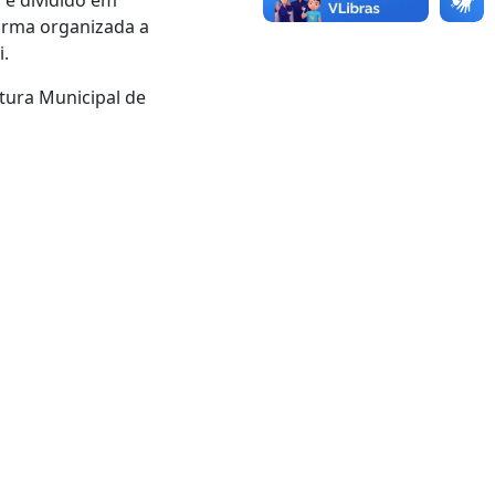
 e dividido em
forma organizada a
i.
ura Municipal de