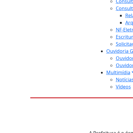
Consult
Consult
Rel
Arq
NF-Elet
Escritu
Solicit
Ouvidoria G
Ouvidor
Ouvidor
Multimídia
Notícia
Vídeos