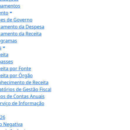
gamentos
nto
es de Governo
çamento da Despesa
amento da Receita
ogramas
s
eita
passes
eita por Fonte
eita por Órgão
hecimento de Receita
atórios de Gestão Fiscal
ios de Contas Anuais
erviço de Informação
026
o Negativa