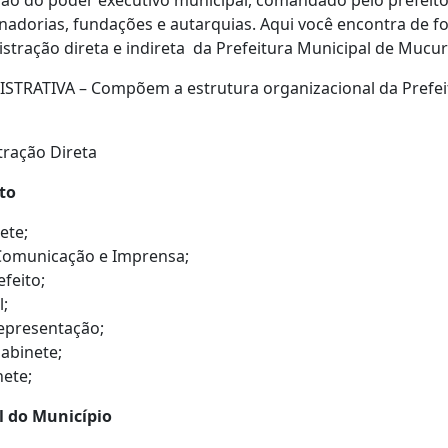
rgão do poder executivo municipal, comandado pelo prefeito
enadorias, fundações e autarquias. Aqui você encontra de 
stração direta e indireta da Prefeitura Municipal de Mucur
TRATIVA – Compõem a estrutura organizacional da Prefeit
ração Direta
to
ete;
Comunicação e Imprensa;
feito;
l;
epresentação;
Gabinete;
nete;
l do Município