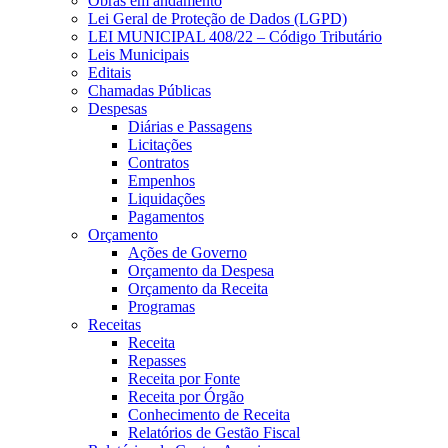
Obras em andamento
Lei Geral de Proteção de Dados (LGPD)
LEI MUNICIPAL 408/22 – Código Tributário
Leis Municipais
Editais
Chamadas Públicas
Despesas
Diárias e Passagens
Licitações
Contratos
Empenhos
Liquidações
Pagamentos
Orçamento
Ações de Governo
Orçamento da Despesa
Orçamento da Receita
Programas
Receitas
Receita
Repasses
Receita por Fonte
Receita por Órgão
Conhecimento de Receita
Relatórios de Gestão Fiscal