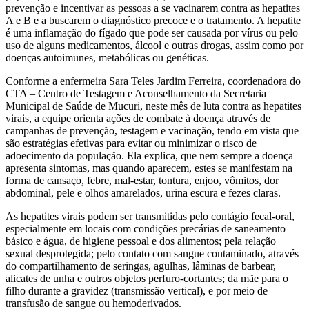
prevenção e incentivar as pessoas a se vacinarem contra as hepatites
A e B e a buscarem o diagnóstico precoce e o tratamento. A hepatite
é uma inflamação do fígado que pode ser causada por vírus ou pelo
uso de alguns medicamentos, álcool e outras drogas, assim como por
doenças autoimunes, metabólicas ou genéticas.
Conforme a enfermeira Sara Teles Jardim Ferreira, coordenadora do
CTA – Centro de Testagem e Aconselhamento da Secretaria
Municipal de Saúde de Mucuri, neste mês de luta contra as hepatites
virais, a equipe orienta ações de combate à doença através de
campanhas de prevenção, testagem e vacinação, tendo em vista que
são estratégias efetivas para evitar ou minimizar o risco de
adoecimento da população. Ela explica, que nem sempre a doença
apresenta sintomas, mas quando aparecem, estes se manifestam na
forma de cansaço, febre, mal-estar, tontura, enjoo, vômitos, dor
abdominal, pele e olhos amarelados, urina escura e fezes claras.
As hepatites virais podem ser transmitidas pelo contágio fecal-oral,
especialmente em locais com condições precárias de saneamento
básico e água, de higiene pessoal e dos alimentos; pela relação
sexual desprotegida; pelo contato com sangue contaminado, através
do compartilhamento de seringas, agulhas, lâminas de barbear,
alicates de unha e outros objetos perfuro-cortantes; da mãe para o
filho durante a gravidez (transmissão vertical), e por meio de
transfusão de sangue ou hemoderivados.