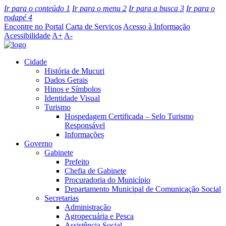
Ir para o conteúdo
1
Ir para o menu
2
Ir para a busca
3
Ir para o
rodapé
4
Encontre no Portal
Carta de Serviços
Acesso à Informação
Acessibilidade
A+
A-
Cidade
História de Mucuri
Dados Gerais
Hinos e Símbolos
Identidade Visual
Turismo
Hospedagem Certificada – Selo Turismo
Responsável
Informações
Governo
Gabinete
Prefeito
Chefia de Gabinete
Procuradoria do Município
Departamento Municipal de Comunicação Social
Secretarias
Administração
Agropecuária e Pesca
Assistência Social