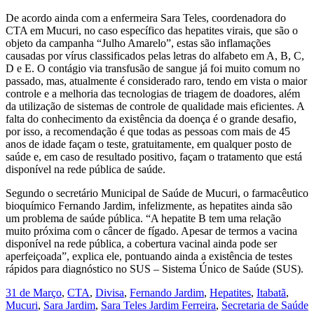
De acordo ainda com a enfermeira Sara Teles, coordenadora do
CTA em Mucuri, no caso específico das hepatites virais, que são o
objeto da campanha “Julho Amarelo”, estas são inflamações
causadas por vírus classificados pelas letras do alfabeto em A, B, C,
D e E. O contágio via transfusão de sangue já foi muito comum no
passado, mas, atualmente é considerado raro, tendo em vista o maior
controle e a melhoria das tecnologias de triagem de doadores, além
da utilização de sistemas de controle de qualidade mais eficientes. A
falta do conhecimento da existência da doença é o grande desafio,
por isso, a recomendação é que todas as pessoas com mais de 45
anos de idade façam o teste, gratuitamente, em qualquer posto de
saúde e, em caso de resultado positivo, façam o tratamento que está
disponível na rede pública de saúde.
Segundo o secretário Municipal de Saúde de Mucuri, o farmacêutico
bioquímico Fernando Jardim, infelizmente, as hepatites ainda são
um problema de saúde pública. “A hepatite B tem uma relação
muito próxima com o câncer de fígado. Apesar de termos a vacina
disponível na rede pública, a cobertura vacinal ainda pode ser
aperfeiçoada”, explica ele, pontuando ainda a existência de testes
rápidos para diagnóstico no SUS – Sistema Único de Saúde (SUS).
31 de Março
,
CTA
,
Divisa
,
Fernando Jardim
,
Hepatites
,
Itabatã
,
Mucuri
,
Sara Jardim
,
Sara Teles Jardim Ferreira
,
Secretaria de Saúde