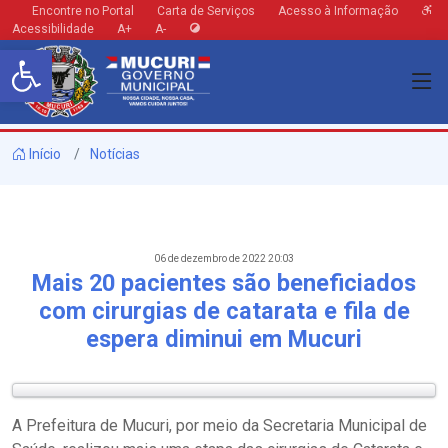
Encontre no Portal
Carta de Serviços
Acesso à Informação
Acessibilidade
A+
A-
Barra de Ferramentas Aberta
Início
Notícias
06 de dezembro de 2022 20:03
Mais 20 pacientes são beneficiados
com cirurgias de catarata e fila de
espera diminui em Mucuri
A Prefeitura de Mucuri, por meio da Secretaria Municipal de