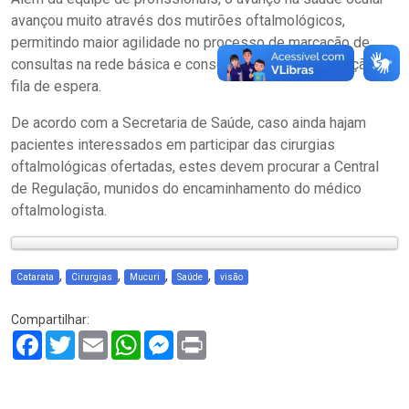
avançou muito através dos mutirões oftalmológicos,
permitindo maior agilidade no processo de marcação de
consultas na rede básica e consequentemente a redução na
fila de espera.
De acordo com a Secretaria de Saúde, caso ainda hajam
pacientes interessados em participar das cirurgias
oftalmológicas ofertadas, estes devem procurar a Central
de Regulação, munidos do encaminhamento do médico
oftalmologista.
,
,
,
,
Catarata
Cirurgias
Mucuri
Saúde
visão
Compartilhar:
Facebook
Twitter
Email
WhatsApp
Messenger
Print