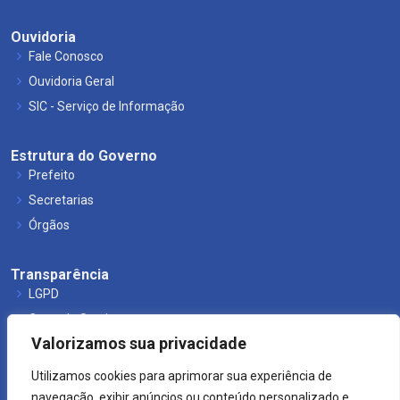
Ouvidoria
Fale Conosco
Ouvidoria Geral
SIC - Serviço de Informação
Estrutura do Governo
Prefeito
Secretarias
Órgãos
Transparência
LGPD
Carta de Serviços
Valorizamos sua privacidade
Leis Municipais
Utilizamos cookies para aprimorar sua experiência de
navegação, exibir anúncios ou conteúdo personalizado e