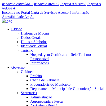
Ir para o conteúdo
1
Ir para o menu
2
Ir para a busca
3
Ir para o
rodapé
4
Encontre no Portal
Carta de Serviços
Acesso à Informação
Acessibilidade
A+
A-
Cidade
História de Mucuri
Dados Gerais
Hinos e Símbolos
Identidade Visual
Turismo
Hospedagem Certificada – Selo Turismo
Responsável
Informações
Governo
Gabinete
Prefeito
Chefia de Gabinete
Procuradoria do Município
Departamento Municipal de Comunicação Social
Secretarias
Administração
Agropecuária e Pesca
Assistência Social