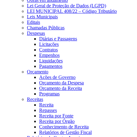
Obras em andamento
Lei Geral de Proteção de Dados (LGPD)
LEI MUNICIPAL 408/22 – Código Tributário
Leis Municipais
Editais
Chamadas Públicas
Despesas
Diárias e Passagens
Licitações
Contratos
Empenhos
Liquidações
Pagamentos
Orçamento
Ações de Governo
Orçamento da Despesa
Orçamento da Receita
Programas
Receitas
Receita
Repasses
Receita por Fonte
Receita por Órgão
Conhecimento de Receita
Relatórios de Gestão Fiscal