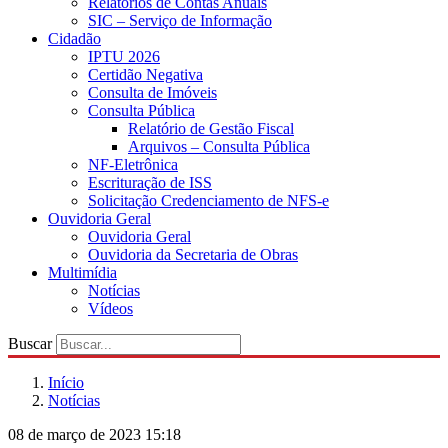
Relatórios de Contas Anuais
SIC – Serviço de Informação
Cidadão
IPTU 2026
Certidão Negativa
Consulta de Imóveis
Consulta Pública
Relatório de Gestão Fiscal
Arquivos – Consulta Pública
NF-Eletrônica
Escrituração de ISS
Solicitação Credenciamento de NFS-e
Ouvidoria Geral
Ouvidoria Geral
Ouvidoria da Secretaria de Obras
Multimídia
Notícias
Vídeos
Buscar
Início
Notícias
08 de março de 2023 15:18