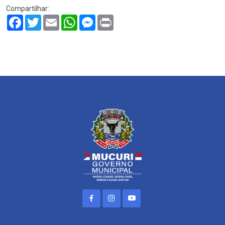
Compartilhar:
Facebook
Twitter
Email
WhatsApp
Messenger
Print