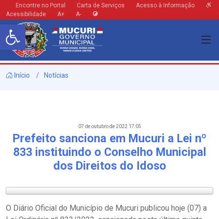
Encontre no Portal
Carta de Serviços
Acesso à Informação
Acessibilidade
A+
A-
Barra de Ferramentas Aberta
Início
Notícias
07 de outubro de 2022 17:05
Prefeito sanciona em Mucuri a Lei nº
833 instituindo o Conselho Municipal
dos Direitos do Idoso
O Diário Oficial do Município de Mucuri publicou hoje (07) a