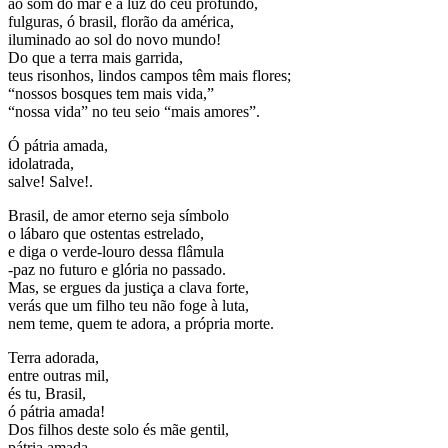
ao som do mar e à luz do céu profundo,
fulguras, ó brasil, florão da américa,
iluminado ao sol do novo mundo!
Do que a terra mais garrida,
teus risonhos, lindos campos têm mais flores;
“nossos bosques tem mais vida,”
“nossa vida” no teu seio “mais amores”.
Ó pátria amada,
idolatrada,
salve! Salve!.
Brasil, de amor eterno seja símbolo
o lábaro que ostentas estrelado,
e diga o verde-louro dessa flâmula
-paz no futuro e glória no passado.
Mas, se ergues da justiça a clava forte,
verás que um filho teu não foge à luta,
nem teme, quem te adora, a própria morte.
Terra adorada,
entre outras mil,
és tu, Brasil,
ó pátria amada!
Dos filhos deste solo és mãe gentil,
pátria amada,