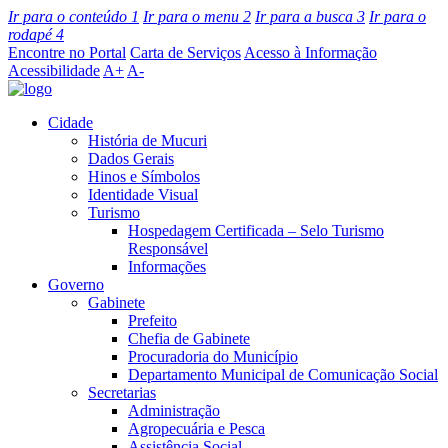
Ir para o conteúdo
1
Ir para o menu
2
Ir para a busca
3
Ir para o
rodapé
4
Encontre no Portal
Carta de Serviços
Acesso à Informação
Acessibilidade
A+
A-
Cidade
História de Mucuri
Dados Gerais
Hinos e Símbolos
Identidade Visual
Turismo
Hospedagem Certificada – Selo Turismo
Responsável
Informações
Governo
Gabinete
Prefeito
Chefia de Gabinete
Procuradoria do Município
Departamento Municipal de Comunicação Social
Secretarias
Administração
Agropecuária e Pesca
Assistência Social