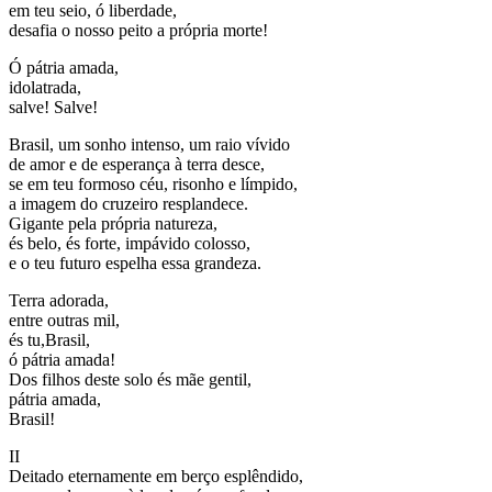
em teu seio, ó liberdade,
desafia o nosso peito a própria morte!
Ó pátria amada,
idolatrada,
salve! Salve!
Brasil, um sonho intenso, um raio vívido
de amor e de esperança à terra desce,
se em teu formoso céu, risonho e límpido,
a imagem do cruzeiro resplandece.
Gigante pela própria natureza,
és belo, és forte, impávido colosso,
e o teu futuro espelha essa grandeza.
Terra adorada,
entre outras mil,
és tu,Brasil,
ó pátria amada!
Dos filhos deste solo és mãe gentil,
pátria amada,
Brasil!
II
Deitado eternamente em berço esplêndido,