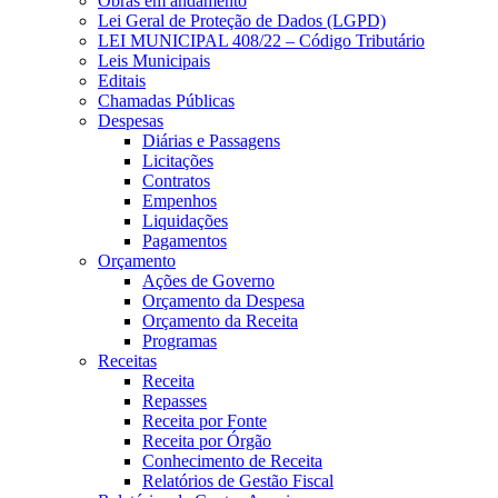
Obras em andamento
Lei Geral de Proteção de Dados (LGPD)
LEI MUNICIPAL 408/22 – Código Tributário
Leis Municipais
Editais
Chamadas Públicas
Despesas
Diárias e Passagens
Licitações
Contratos
Empenhos
Liquidações
Pagamentos
Orçamento
Ações de Governo
Orçamento da Despesa
Orçamento da Receita
Programas
Receitas
Receita
Repasses
Receita por Fonte
Receita por Órgão
Conhecimento de Receita
Relatórios de Gestão Fiscal