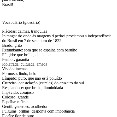
Brasil!
Vocabulário (glossário)
Plácidas: calmas, tranqüilas
Ipiranga: rio onde às margens d.pedroi proclamou a independência
do Brasil em 7 de setembro de 1822
Brado: grito
Retumbante: som que se espalha com barulho
Fúlgido: que brilha, cintilante
Penhor: garantia
Idolatrada: cultuada, amada
Vívido: intenso
Formoso: lindo, belo
Límpido: puro, que não está poluído
Cruzeiro: constelação (estrelas) do cruzeiro do sul
Resplandece: que brilha, iluminidada
Impávido: corajoso
Colosso: grande
Espelha: reflete
Gentil: generoso, acolhedor
Fulguras: brilhas, desponta com importância
Florão: flor de ouro