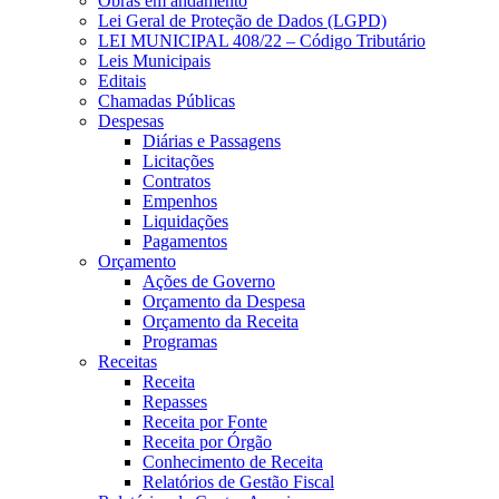
Obras em andamento
Lei Geral de Proteção de Dados (LGPD)
LEI MUNICIPAL 408/22 – Código Tributário
Leis Municipais
Editais
Chamadas Públicas
Despesas
Diárias e Passagens
Licitações
Contratos
Empenhos
Liquidações
Pagamentos
Orçamento
Ações de Governo
Orçamento da Despesa
Orçamento da Receita
Programas
Receitas
Receita
Repasses
Receita por Fonte
Receita por Órgão
Conhecimento de Receita
Relatórios de Gestão Fiscal