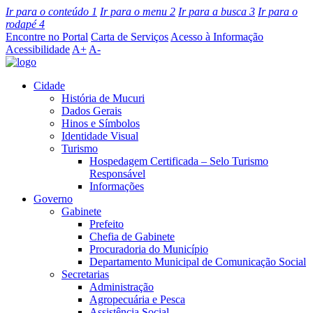
Ir para o conteúdo
1
Ir para o menu
2
Ir para a busca
3
Ir para o
rodapé
4
Encontre no Portal
Carta de Serviços
Acesso à Informação
Acessibilidade
A+
A-
Cidade
História de Mucuri
Dados Gerais
Hinos e Símbolos
Identidade Visual
Turismo
Hospedagem Certificada – Selo Turismo
Responsável
Informações
Governo
Gabinete
Prefeito
Chefia de Gabinete
Procuradoria do Município
Departamento Municipal de Comunicação Social
Secretarias
Administração
Agropecuária e Pesca
Assistência Social