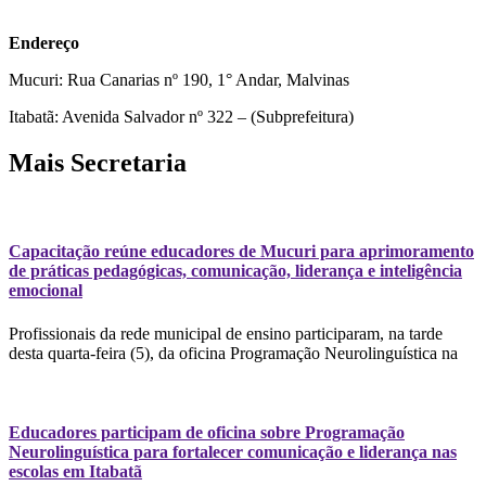
Endereço
Mucuri: Rua Canarias nº 190, 1° Andar, Malvinas
Itabatã: Avenida Salvador nº 322 – (Subprefeitura)
Mais Secretaria
Capacitação reúne educadores de Mucuri para aprimoramento
de práticas pedagógicas, comunicação, liderança e inteligência
emocional
Profissionais da rede municipal de ensino participaram, na tarde
desta quarta-feira (5), da oficina Programação Neurolinguística na
Educadores participam de oficina sobre Programação
Neurolinguística para fortalecer comunicação e liderança nas
escolas em Itabatã