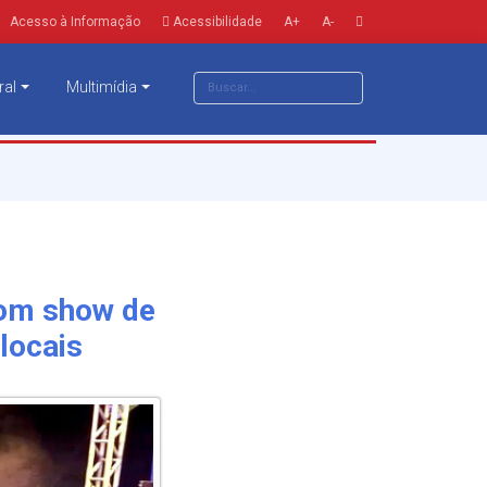
Acesso à Informação
Acessibilidade
A+
A-
ral
Multimídia
com show de
 locais