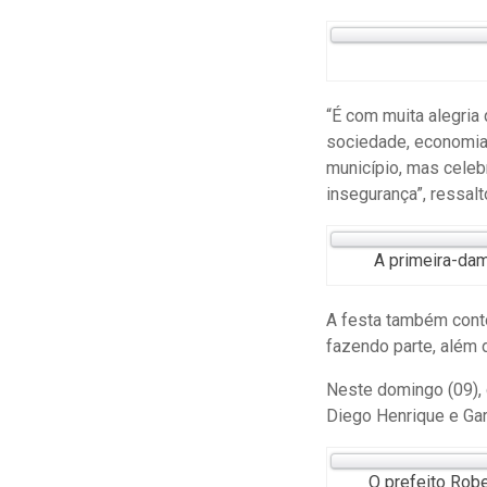
“É com muita alegri
sociedade, economia
município, mas celeb
insegurança”, ressalt
A primeira-dam
A festa também cont
fazendo parte, além d
Neste domingo (09), 
Diego Henrique e Gar
O prefeito Robe