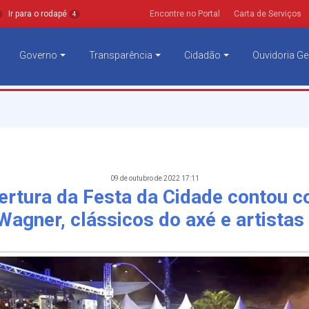
Ir para o rodapé
Encontre no Portal
Carta de Serviços
4
Governo
Transparência
Cidadão
Ouvidoria Ge
09 de outubro de 2022 17:11
ertura da Festa da Cidade contou 
Wagner, clássicos do axé e artistas