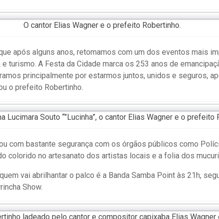
O cantor Elias Wagner e o prefeito Robertinho.
a que após alguns anos, retomamos com um dos eventos mais imp
 e turismo. A Festa da Cidade marca os 253 anos de emancipa
ramos principalmente por estarmos juntos, unidos e seguros, a
ou o prefeito Robertinho.
a Lucimara Souto “”Lucinha”, o cantor Elias Wagner e o prefeito 
ou com bastante segurança com os órgãos públicos como Políci
o colorido no artesanato dos artistas locais e a folia dos mucuri
quem vai abrilhantar o palco é a Banda Samba Point às 21h, seg
rincha Show.
rtinho ladeado pelo cantor e compositor capixaba Elias Wagner 