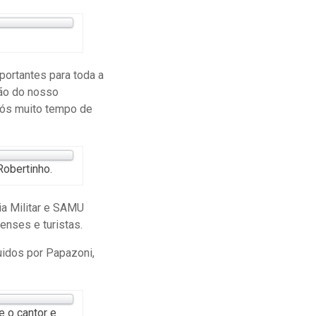
ortantes para toda a
ção do nosso
pós muito tempo de
Robertinho.
a Militar e SAMU
enses e turistas.
uidos por Papazoni,
e o cantor e