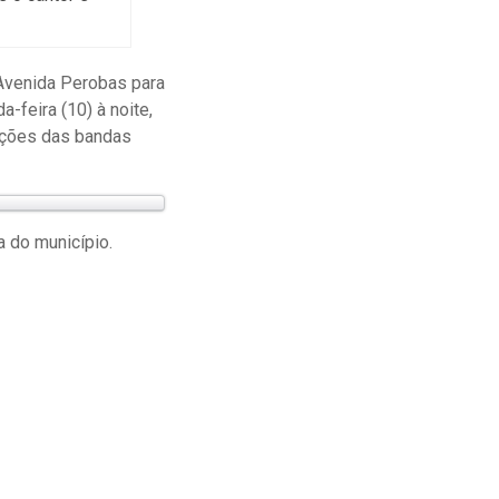
Avenida Perobas para
-feira (10) à noite,
ações das bandas
a do município.