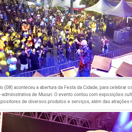
o (08) aconteceu a abertura da Festa da Cidade, para celebrar 
-administrativa de Mucuri. O evento contou com exposições cult
xpositores de diversos produtos e serviços, além das atrações no