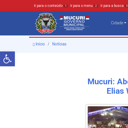
Ir para o conteúdo
Ir para o menu
Ir para a busca
1
2
3
Cidade
Início
Notícias
Barra de Ferramentas Aberta
Mucuri: Ab
Elias 