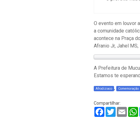
O evento em louvor 
a comunidade católic
acontece na Praça d
Afranio Jr, Jahel MS
A Prefeitura de Mucur
Estamos te esperan
,
Afrodiziaco
Comemoração
Compartilhar:
Facebook
Twitter
Email