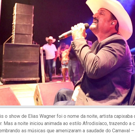
s o show de Elias Wagner foi o nome da noite, artista capixaba 
 Mas a noite iniciou animada ao estilo Afrodisíaco, trazendo a c
elembrando as músicas que amenizaram a saudade do Carnaval –