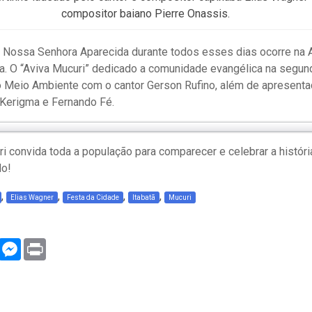
compositor baiano Pierre Onassis.
a Nossa Senhora Aparecida durante todos esses dias ocorre na 
a. O “Aviva Mucuri” dedicado a comunidade evangélica na segunda
o Meio Ambiente com o cantor Gerson Rufino, além de apresent
, Kerigma e Fernando Fé.
i convida toda a população para comparecer e celebrar a históri
do!
,
,
,
,
Elias Wagner
Festa da Cidade
Itabatã
Mucuri
WhatsApp
Messenger
Print