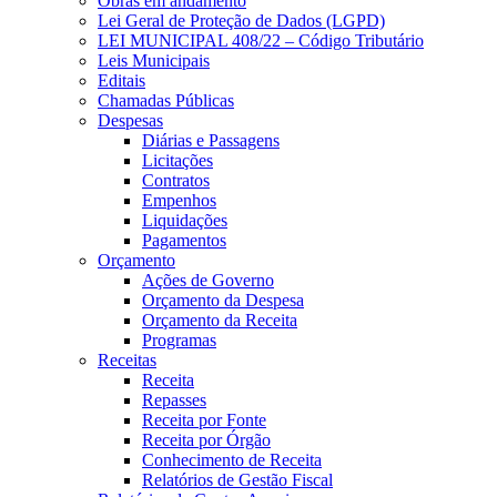
Obras em andamento
Lei Geral de Proteção de Dados (LGPD)
LEI MUNICIPAL 408/22 – Código Tributário
Leis Municipais
Editais
Chamadas Públicas
Despesas
Diárias e Passagens
Licitações
Contratos
Empenhos
Liquidações
Pagamentos
Orçamento
Ações de Governo
Orçamento da Despesa
Orçamento da Receita
Programas
Receitas
Receita
Repasses
Receita por Fonte
Receita por Órgão
Conhecimento de Receita
Relatórios de Gestão Fiscal