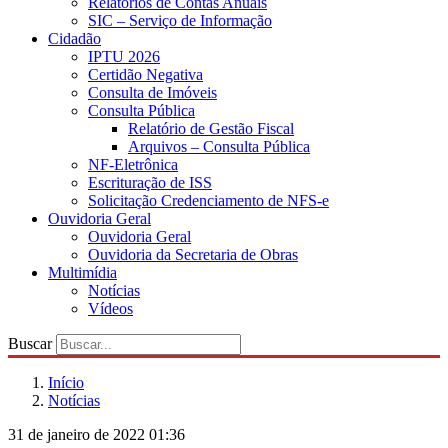
Relatórios de Contas Anuais
SIC – Serviço de Informação
Cidadão
IPTU 2026
Certidão Negativa
Consulta de Imóveis
Consulta Pública
Relatório de Gestão Fiscal
Arquivos – Consulta Pública
NF-Eletrônica
Escrituração de ISS
Solicitação Credenciamento de NFS-e
Ouvidoria Geral
Ouvidoria Geral
Ouvidoria da Secretaria de Obras
Multimídia
Notícias
Vídeos
Buscar
Início
Notícias
31 de janeiro de 2022 01:36