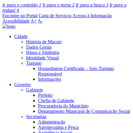
Ir para o conteúdo
1
Ir para o menu
2
Ir para a busca
3
Ir para o
rodapé
4
Encontre no Portal
Carta de Serviços
Acesso à Informação
Acessibilidade
A+
A-
Cidade
História de Mucuri
Dados Gerais
Hinos e Símbolos
Identidade Visual
Turismo
Hospedagem Certificada – Selo Turismo
Responsável
Informações
Governo
Gabinete
Prefeito
Chefia de Gabinete
Procuradoria do Município
Departamento Municipal de Comunicação Social
Secretarias
Administração
Agropecuária e Pesca
Assistência Social