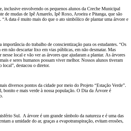
de, inclusive envolvendo os pequenos alunos da Creche Municipal
ente de mudas de Ipê Amarelo, Ipê Roxo, Aroeira e Pitanga, que são
na. “A data é muito mais do que o ato simbólico de plantar uma árvore e
a importância do trabalho de conscientização para os estudantes. “Os
 em não descartar lixo em vias públicas, em não desmatar. Mas
nesse local e vão ver as árvores que ajudaram a plantar. As árvores
imais e seres humanos possam viver melhor. Nossos alunos tiveram
local”, destacou o diretor.
ais diversos pontos da cidade por meio do Projeto “Estação Verde”.
el, bonito e mais verde à nossa população. O Dia da Árvore é
o.
misfério Sul. A árvore é um grande símbolo da natureza e é uma das
mentam a umidade do ar, graças a evapotranspiração, evitam erosões,