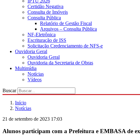
IPTU 2026
Certidão Negativa
Consulta de Imóveis
Consulta Pública
Relatório de Gestão Fiscal
Arquivos – Consulta Pública
NF-Eletrônica
Escrituração de ISS
Solicitação Credenciamento de NFS-e
Ouvidoria Geral
Ouvidoria Geral
Ouvidoria da Secretaria de Obras
Multimídia
Notícias
Vídeos
Buscar
Início
Notícias
21 de setembro de 2023 17:03
Alunos participam com a Prefeitura e EMBASA de ex