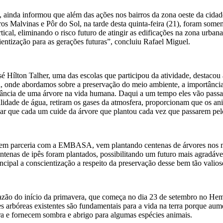
ainda informou que além das ações nos bairros da zona oeste da cida
rros Malvinas e Pôr do Sol, na tarde desta quinta-feira (21), foram som
tical, eliminando o risco futuro de atingir as edificações na zona urba
tização para as gerações futuras”, concluiu Rafael Miguel.
 Hílton Talher, uma das escolas que participou da atividade, destacou 
a, onde abordamos sobre a preservação do meio ambiente, a importância
ância de uma árvore na vida humana. Daqui a um tempo eles vão passar 
lidade de água, retiram os gases da atmosfera, proporcionam que os an
ar que cada um cuide da árvore que plantou cada vez que passarem pelo 
i em parceria com a EMBASA, vem plantando centenas de árvores nos m
ntenas de ipês foram plantados, possibilitando um futuro mais agradáv
ipal a conscientização a respeito da preservação desse bem tão valios
 razão do início da primavera, que começa no dia 23 de setembro no He
es arbóreas existentes são fundamentais para a vida na terra porque au
a e fornecem sombra e abrigo para algumas espécies animais.