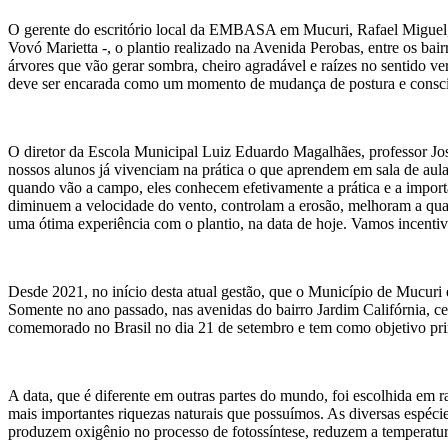
O gerente do escritório local da EMBASA em Mucuri, Rafael Miguel, 
Vovó Marietta -, o plantio realizado na Avenida Perobas, entre os bai
árvores que vão gerar sombra, cheiro agradável e raízes no sentido ver
deve ser encarada como um momento de mudança de postura e conscien
O diretor da Escola Municipal Luiz Eduardo Magalhães, professor José
nossos alunos já vivenciam na prática o que aprendem em sala de aul
quando vão a campo, eles conhecem efetivamente a prática e a import
diminuem a velocidade do vento, controlam a erosão, melhoram a qua
uma ótima experiência com o plantio, na data de hoje. Vamos incentiv
Desde 2021, no início desta atual gestão, que o Município de Mucur
Somente no ano passado, nas avenidas do bairro Jardim Califórnia, ce
comemorado no Brasil no dia 21 de setembro e tem como objetivo princ
A data, que é diferente em outras partes do mundo, foi escolhida em
mais importantes riquezas naturais que possuímos. As diversas espéci
produzem oxigênio no processo de fotossíntese, reduzem a temperatur