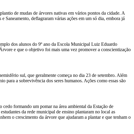
plantio de mudas de árvores nativas em vários pontos da cidade. A
e Saneamento, deflagraram várias ações em um só dia, embora já
exemplo dos alunos do 9º ano da Escola Municipal Luiz Eduardo
rvore e que o objetivo foi mais uma vez promover a conscientização
o hemisfério sul, que geralmente começa no dia 23 de setembro. Além
gênio para a sobrevivência dos seres humanos. Ações como essas são
o cedo formando um pomar na área ambiental da Estação de
studantes da rede municipal de ensino plantaram no local as
panhem o crescimento da árvore que ajudaram a plantar e que tenham o