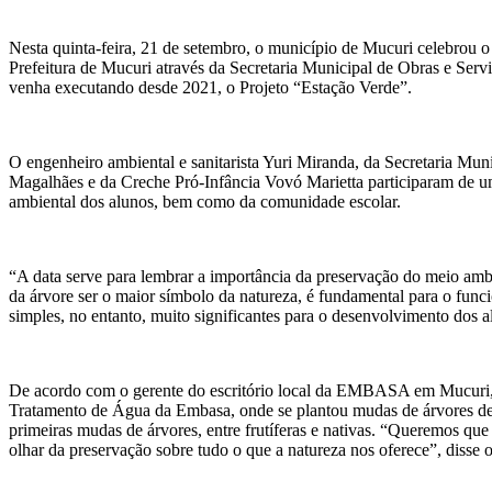
Nesta quinta-feira, 21 de setembro, o município de Mucuri celebrou o
Prefeitura de Mucuri através da Secretaria Municipal de Obras e S
venha executando desde 2021, o Projeto “Estação Verde”.
O engenheiro ambiental e sanitarista Yuri Miranda, da Secretaria Mun
Magalhães e da Creche Pró-Infância Vovó Marietta participaram de u
ambiental dos alunos, bem como da comunidade escolar.
“A data serve para lembrar a importância da preservação do meio ambi
da árvore ser o maior símbolo da natureza, é fundamental para o func
simples, no entanto, muito significantes para o desenvolvimento dos 
De acordo com o gerente do escritório local da EMBASA em Mucuri,
Tratamento de Água da Embasa, onde se plantou mudas de árvores de v
primeiras mudas de árvores, entre frutíferas e nativas. “Queremos qu
olhar da preservação sobre tudo o que a natureza nos oferece”, disse o