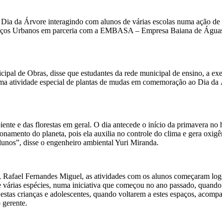
 Dia da Árvore interagindo com alunos de várias escolas numa ação de 
erviços Urbanos em parceria com a EMBASA – Empresa Baiana de Águas 
icipal de Obras, disse que estudantes da rede municipal de ensino, a 
ma atividade especial de plantas de mudas em comemoração ao Dia da Á
ente e das florestas em geral. O dia antecede o início da primavera n
ionamento do planeta, pois ela auxilia no controle do clima e gera oxi
alunos”, disse o engenheiro ambiental Yuri Miranda.
 Rafael Fernandes Miguel, as atividades com os alunos começaram log
árias espécies, numa iniciativa que começou no ano passado, quando e
e estas crianças e adolescentes, quando voltarem a estes espaços, acom
 gerente.