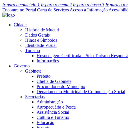
Ir para o conteúdo
1
Ir para o menu
2
Ir para a busca
3
Ir para o r
Encontre no Portal
Carta de Serviços
Acesso à Informação
Acessibili
Cidade
História de Mucuri
Dados Gerais
Hinos e Símbolos
Identidade Visual
Turismo
Hospedagem Certificada – Selo Turismo Responsá
Informações
Governo
Gabinete
Prefeito
Chefia de Gabinete
Procuradoria do Município
Departamento Municipal de Comunicação Social
Secretarias
Administração
Agropecuária e Pesca
Assistência Social
Cultura e Turismo
Educação
Esporte