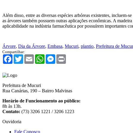
Além disso, entre as diversas espécies arbóreas existentes, incluem-se
as árvores também possuem outras aplicações econômicas. A madeira 
aplicabilidade na indústria farmacêutica por possuírem importantes c
Árvore
,
Dia da Árvore
,
Embasa
,
Mucuri
,
plantio
,
Prefeitura de Mucur
Compartilhar:
Facebook
Twitter
Email
WhatsApp
Messenger
Print
Prefeitura de Mucuri
Rua Canárias, 190 – Bairro Malvinas
Horário de Funcionamento ao público:
8h às 13h.
Contato:
(73) 3206 1221 / 3206 1223
Ouvidoria
Fale Conosco