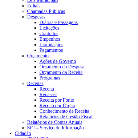
Leis Municipais
Editais
Chamadas Públicas
Despesas
Diárias e Passagens
Licitações
Contratos
Empenhos
Liquidações
Pagamentos
Orçamento
Ações de Governo
Orçamento da Despesa
Orçamento da Receita
Programas
Receitas
Receita
Repasses
Receita por Fonte
Receita por Órgão
Conhecimento de Receita
Relatórios de Gestão Fiscal
Relatórios de Contas Anuais
SIC – Serviço de Informação
Cidadão