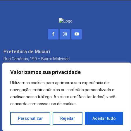
Prefeitura de Mucuri
Rua Canárias, 190 – Bairro Malvinas
Horário de Funcionamento ao público:
Valorizamos sua privacidade
8h às 13h.
Contato:
(73) 3206 1221 / 3206 1223
Utilizamos cookies para aprimorar sua experiência de
navegação, exibir anúncios ou conteúdo personalizado e
Ouvidoria
analisar nosso tráfego. Ao clicar em “Aceitar todos”, você
Fale Conosco
concorda com nosso uso de cookies.
Ouvidoria Geral
SIC - Serviço de Informação
Personalizar
Rejeitar
Aceitar tudo