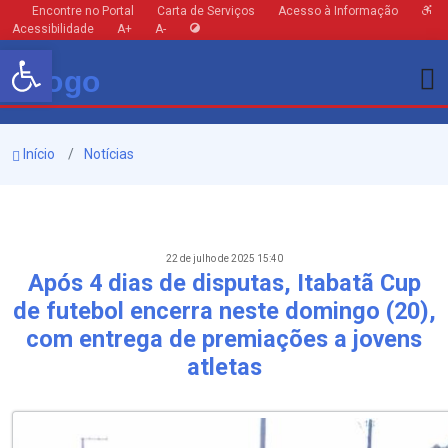
Encontre no Portal
Carta de Serviços
Acesso à Informação
Acessibilidade
A+
A-
Barra de Ferramentas Aberta
Início
Notícias
22 de julho de 2025 15:40
Após 4 dias de disputas, Itabatã Cup
de futebol encerra neste domingo (20),
com entrega de premiações a jovens
atletas