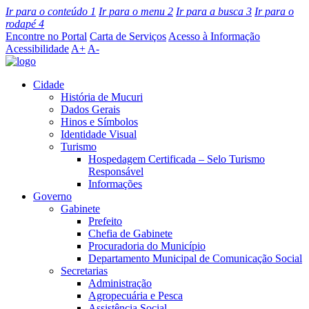
Ir para o conteúdo
1
Ir para o menu
2
Ir para a busca
3
Ir para o
rodapé
4
Encontre no Portal
Carta de Serviços
Acesso à Informação
Acessibilidade
A+
A-
Cidade
História de Mucuri
Dados Gerais
Hinos e Símbolos
Identidade Visual
Turismo
Hospedagem Certificada – Selo Turismo
Responsável
Informações
Governo
Gabinete
Prefeito
Chefia de Gabinete
Procuradoria do Município
Departamento Municipal de Comunicação Social
Secretarias
Administração
Agropecuária e Pesca
Assistência Social