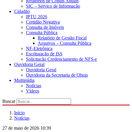
Relatórios de Contas Anuais
SIC – Serviço de Informação
Cidadão
IPTU 2026
Certidão Negativa
Consulta de Imóveis
Consulta Pública
Relatório de Gestão Fiscal
Arquivos – Consulta Pública
NF-Eletrônica
Escrituração de ISS
Solicitação Credenciamento de NFS-e
Ouvidoria Geral
Ouvidoria Geral
Ouvidoria da Secretaria de Obras
Multimídia
Notícias
Vídeos
Buscar
Início
Notícias
27 de maio de 2026 10:39