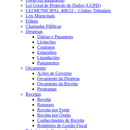
Obras em andamento
Lei Geral de Proteção de Dados (LGPD)
LEI MUNICIPAL 408/22 – Código Tributário
Leis Municipais
Editais
Chamadas Públicas
Despesas
Diárias e Passagens
Licitações
Contratos
Empenhos
Liquidações
Pagamentos
Orçamento
Ações de Governo
Orçamento da Despesa
Orçamento da Receita
Programas
Receitas
Receita
Repasses
Receita por Fonte
Receita por Órgão
Conhecimento de Receita
Relatórios de Gestão Fiscal