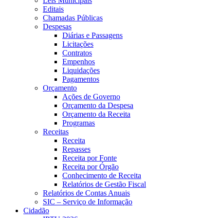
Leis Municipais
Editais
Chamadas Públicas
Despesas
Diárias e Passagens
Licitações
Contratos
Empenhos
Liquidações
Pagamentos
Orçamento
Ações de Governo
Orçamento da Despesa
Orçamento da Receita
Programas
Receitas
Receita
Repasses
Receita por Fonte
Receita por Órgão
Conhecimento de Receita
Relatórios de Gestão Fiscal
Relatórios de Contas Anuais
SIC – Serviço de Informação
Cidadão