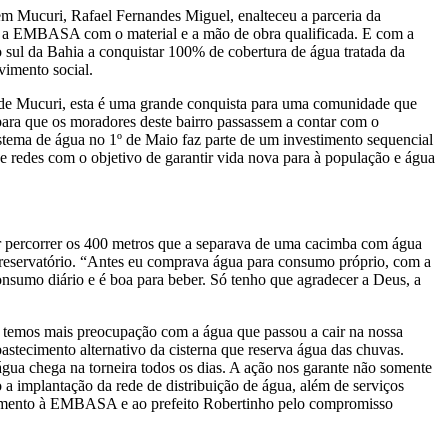
em Mucuri, Rafael Fernandes Miguel, enalteceu a parceria da
 e a EMBASA com o material e a mão de obra qualificada. E com a
 sul da Bahia a conquistar 100% de cobertura de água tratada da
imento social.
 de Mucuri, esta é uma grande conquista para uma comunidade que
ara que os moradores deste bairro passassem a contar com o
stema de água no 1º de Maio faz parte de um investimento sequencial
 redes com o objetivo de garantir vida nova para à população e água
ar percorrer os 400 metros que a separava de uma cacimba com água
o reservatório. “Antes eu comprava água para consumo próprio, com a
onsumo diário e é boa para beber. Só tenho que agradecer a Deus, a
 temos mais preocupação com a água que passou a cair na nossa
tecimento alternativo da cisterna que reserva água das chuvas.
gua chega na torneira todos os dias. A ação nos garante não somente
 a implantação da rede de distribuição de água, além de serviços
ecimento à EMBASA e ao prefeito Robertinho pelo compromisso