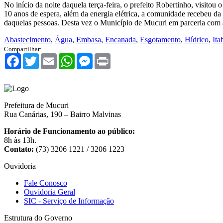
No início da noite daquela terça-feira, o prefeito Robertinho, visito
10 anos de espera, além da energia elétrica, a comunidade recebeu d
daquelas pessoas. Desta vez o Município de Mucuri em parceria com 
Abastecimento
,
Água
,
Embasa
,
Encanada
,
Esgotamento
,
Hídrico
,
Ita
Compartilhar:
Facebook
Twitter
Email
WhatsApp
Messenger
Print
Prefeitura de Mucuri
Rua Canárias, 190 – Bairro Malvinas
Horário de Funcionamento ao público:
8h às 13h.
Contato:
(73) 3206 1221 / 3206 1223
Ouvidoria
Fale Conosco
Ouvidoria Geral
SIC - Serviço de Informação
Estrutura do Governo