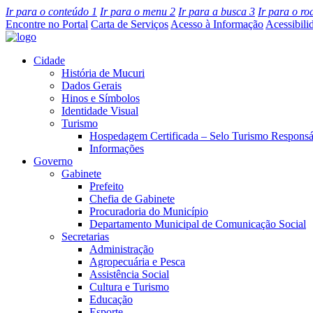
Ir para o conteúdo
1
Ir para o menu
2
Ir para a busca
3
Ir para o r
Encontre no Portal
Carta de Serviços
Acesso à Informação
Acessibili
Cidade
História de Mucuri
Dados Gerais
Hinos e Símbolos
Identidade Visual
Turismo
Hospedagem Certificada – Selo Turismo Responsá
Informações
Governo
Gabinete
Prefeito
Chefia de Gabinete
Procuradoria do Município
Departamento Municipal de Comunicação Social
Secretarias
Administração
Agropecuária e Pesca
Assistência Social
Cultura e Turismo
Educação
Esporte