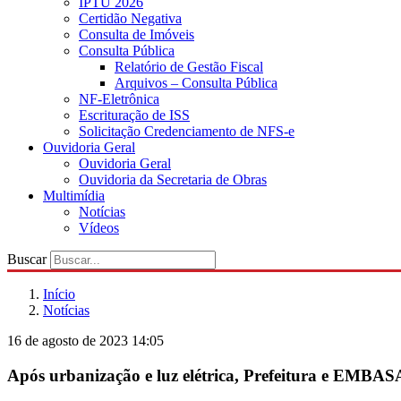
IPTU 2026
Certidão Negativa
Consulta de Imóveis
Consulta Pública
Relatório de Gestão Fiscal
Arquivos – Consulta Pública
NF-Eletrônica
Escrituração de ISS
Solicitação Credenciamento de NFS-e
Ouvidoria Geral
Ouvidoria Geral
Ouvidoria da Secretaria de Obras
Multimídia
Notícias
Vídeos
Buscar
Início
Notícias
16 de agosto de 2023 14:05
Após urbanização e luz elétrica, Prefeitura e EMBA