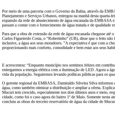
Por meio de uma parceria com o Governo da Bahia, através da EMBA
Planejamento e Serviços Urbanos, entregou na manhã desta quarta-feir
expansão da rede de abastecimento de água encanada da EMBASA execut
passam a contar com o fornecimento de água tratada e de qualidade em
Para que a obra de extensão da rede de água encanada chegasse até 
Carlos Figueiredo Costa, o “Robertinho” (UB), disse que o feito não f
inclusive, a água aos seus moradores. ”A expectativa é que com a che
proporcionando mais conforto, comodidade e bem estar aos seus habit
E acrescentou: “Enquanto município nos sentimos felizes em contribu
entregarmos a energia elétrica com a iluminação de LED. Agora a águ
vida da população. Seguiremos levando políticas públicas para os quat
O gerente regional da EMBASA, Damiraldo Silveira Silva informou qu
água, como também otimizar a distribuição e ampliar a oferta. Explic
Mucuri tem crescido, especialmente nos dois últimos anos e meio, req
cidade, como foi o caso agora do bairro 1º de Maio. Somente nesta 
concluiu as obras do terceiro reservatório de água da cidade de Mucur