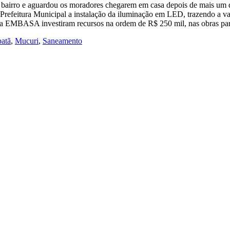
u o bairro e aguardou os moradores chegarem em casa depois de mais um 
a Prefeitura Municipal a instalação da iluminação em LED, trazendo a
a EMBASA investiram recursos na ordem de R$ 250 mil, nas obras para
batã
,
Mucuri
,
Saneamento