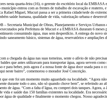
ores nesta quarta-feira (16), o gerente do escritório local da EMBASA 
município entrou com as frentes de trabalho de escavação e reaterro,
a Rafael Miguel, Mucuri passa a ser a primeira cidade/sede do extremo
mbém saúde humana, qualidade de vida, valorização urbana e desenvolv
OB – Secretaria Municipal de Obras, Planejamento e Serviços Urbanos
os executados pela Prefeitura de Mucuri e a EMBASA duraram 6 meses p
continuem consumindo água, mas sem desperdício. A entrega do novo si
do saneamento básico, sistemas de água, reservatórios e ampliações de
m a chegada da água nas suas torneiras, sente o alívio de não precis
s baldes que antes utilizavam para transportar água, agora servem com
so e para beber, pois agora é a nossa fonte de água doce usada para o c
aqui neste bairro”, comemorou o morador José Conceição.
iz que este foi um momento muito aguardado na localidade. “Agora não
te durante todo o ano, não só quando chove bem”, se referindo ao abas
nto de água. “Com a falta d’água, eu comprei dois tanques. Agora, a á
vida e saúde das 150 famílias existentes na localidade. Era necessário
os por água de qualidade e finalmente o momento chegou. Nosso agrad