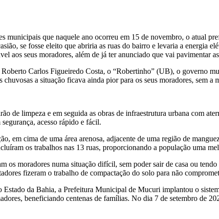
s municipais que naquele ano ocorreu em 15 de novembro, o atual pre
sião, se fosse eleito que abriria as ruas do bairro e levaria a energia 
el aos seus moradores, além de já ter anunciado que vai pavimentar as 
to Roberto Carlos Figueiredo Costa, o “Robertinho” (UB), o governo m
 chuvosas a situação ficava ainda pior para os seus moradores, sem a 
irão de limpeza e em seguida as obras de infraestrutura urbana com ater
 segurança, acesso rápido e fácil.
ção, em cima de uma área arenosa, adjacente de uma região de manguez
uíram os trabalhos nas 13 ruas, proporcionando a população uma melh
os moradores numa situação difícil, sem poder sair de casa ou tendo 
ctadores fizeram o trabalho de compactação do solo para não compromet
tado da Bahia, a Prefeitura Municipal de Mucuri implantou o sistema 
dores, beneficiando centenas de famílias. No dia 7 de setembro de 2022