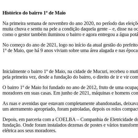
Histórico do bairro 1º de Maio
Na primeira semana de novembro do ano 2020, no período das eleiçõe
muita chuva e sentiu na pele a condição daquela gente – e, disse na oca
como o gestor também iluminou o bairro e agora entregou a água potáv
No começo do ano de 2021, logo no início da atual gestão do prefei
1º de Maio, que há 9 anos viviam sobre uma área alagada e nas épocas
Inicialmente o bairro 1º de Maio, na cidade de Mucuri, recebeu o mut
pela primeira vez, desde a fundação do bairro, o direito de ir e vir com
O bairro 1º de Maio foi fundado no ano de 2012, fruto de uma ocupa
moradores em suas casas. Em junho de 2021, máquinas e homens concl
As ruas e avenidas que estavam completamente abandonadas, deixavam 
um aterramento apropriado, foram patroladas, depois os rolos compa
Depois, em parceria com a COELBA – Companhia de Eletricidade do Es
fundação. Onde foram instalados dezenas de postes e vários transforma
elétrica aos seus moradores.