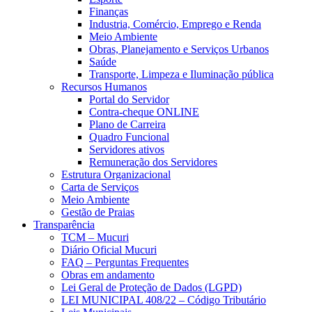
Finanças
Industria, Comércio, Emprego e Renda
Meio Ambiente
Obras, Planejamento e Serviços Urbanos
Saúde
Transporte, Limpeza e Iluminação pública
Recursos Humanos
Portal do Servidor
Contra-cheque ONLINE
Plano de Carreira
Quadro Funcional
Servidores ativos
Remuneração dos Servidores
Estrutura Organizacional
Carta de Serviços
Meio Ambiente
Gestão de Praias
Transparência
TCM – Mucuri
Diário Oficial Mucuri
FAQ – Perguntas Frequentes
Obras em andamento
Lei Geral de Proteção de Dados (LGPD)
LEI MUNICIPAL 408/22 – Código Tributário