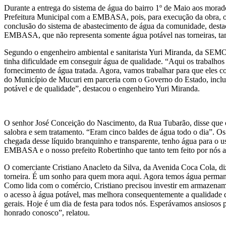
Durante a entrega do sistema de água do bairro 1º de Maio aos morad
Prefeitura Municipal com a EMBASA, pois, para execução da obra, o 
conclusão do sistema de abastecimento de água da comunidade, destac
EMBASA, que não representa somente água potável nas torneiras, ta
Segundo o engenheiro ambiental e sanitarista Yuri Miranda, da SEM
tinha dificuldade em conseguir água de qualidade. “Aqui os trabalh
fornecimento de água tratada. Agora, vamos trabalhar para que eles 
do Município de Mucuri em parceria com o Governo do Estado, incluin
potável e de qualidade”, destacou o engenheiro Yuri Miranda.
O senhor José Conceição do Nascimento, da Rua Tubarão, disse que co
salobra e sem tratamento. “Eram cinco baldes de água todo o dia”. O
chegada desse líquido branquinho e transparente, tenho água para o u
EMBASA e o nosso prefeito Robertinho que tanto tem feito por nós 
O comerciante Cristiano Anacleto da Silva, da Avenida Coca Cola, d
torneira. É um sonho para quem mora aqui. Agora temos água permanen
Como lida com o comércio, Cristiano precisou investir em armazename
o acesso à água potável, mas melhora consequentemente a qualidade de 
gerais. Hoje é um dia de festa para todos nós. Esperávamos ansios
honrado conosco”, relatou.