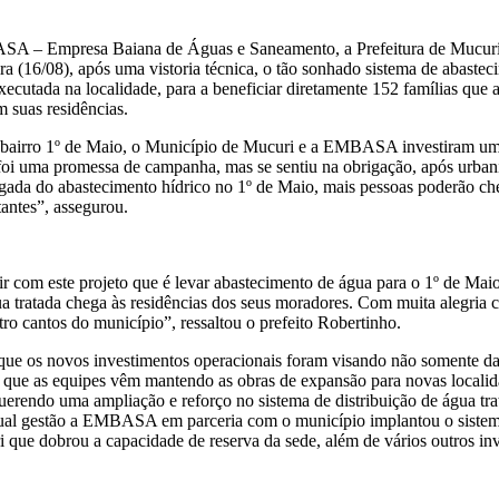
SA – Empresa Baiana de Águas e Saneamento, a Prefeitura de Mucuri
a (16/08), após uma vistoria técnica, o tão sonhado sistema de abastec
ada na localidade, para a beneficiar diretamente 152 famílias que ant
 suas residências.
o bairro 1º de Maio, o Município de Mucuri e a EMBASA investiram um 
oi uma promessa de campanha, mas se sentiu na obrigação, após urbaniza
gada do abastecimento hídrico no 1º de Maio, mais pessoas poderão che
antes”, assegurou.
ir com este projeto que é levar abastecimento de água para o 1º de M
a tratada chega às residências dos seus moradores. Com muita alegria 
ro cantos do município”, ressaltou o prefeito Robertinho.
e os novos investimentos operacionais foram visando não somente dar
a que as equipes vêm mantendo as obras de expansão para novas localid
uerendo uma ampliação e reforço no sistema de distribuição de água tr
atual gestão a EMBASA em parceria com o município implantou o sistema
i que dobrou a capacidade de reserva da sede, além de vários outros inv