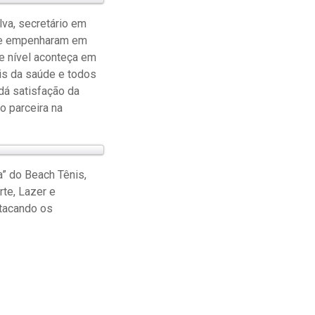
va, secretário em
 se empenharam em
e nível aconteça em
is da saúde e todos
dá satisfação da
 parceira na
” do Beach Tênis,
te, Lazer e
stacando os