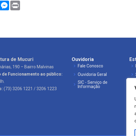
WhatsApp
Messenger
Print
tura de Mucuri
Ouvidoria
Es
Fale Conosco
árias, 190 – Bairro Malvinas
o de Funcionamento ao público:
Ouvidoria Geral
3h.
SIC - Serviço de
Informação
o:
(73) 3206 1221 / 3206 1223