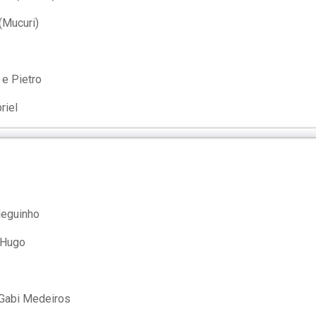
(Mucuri)
 e Pietro
riel
Neguinho
 Hugo
 Gabi Medeiros