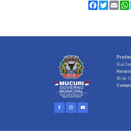
Facebook
Twitter
Email
Prefei
Rua Can
Horári
8h às 1
Contat