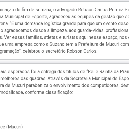
amação do fim de semana, o advogado Robson Carlos Pereira Sil
aria Municipal de Esporte, agradeceu às equipes da gestão que
rena. “É uma demanda logística grande para que um evento dess
so agradecemos desde a limpeza, aos guarda-vidas, profissiona
. Ver essas famílias, atletas e turistas aqui nesse espaço, nos 
que uma empresa como a Suzano tem a Prefeitura de Mucuri como
gramação”, celebrou o secretário Robson Carlos.
 esperados foi a entrega dos títulos de “Rei e Rainha da Praia
elhores das quadras. Através da Secretaria Municipal de Espor
ura de Mucuri parabeniza o envolvimento dos competidores, de
modalidade, conforme classificação:
ice (Mucuri)