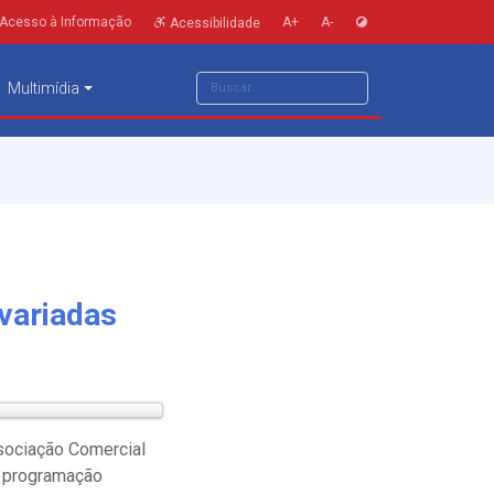
Acesso à Informação
A+
A-
Acessibilidade
Multimídia
variadas
ssociação Comercial
a programação