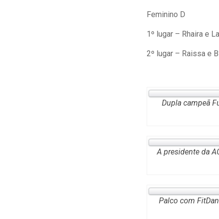
Feminino D
1º lugar – Rhaira e L
2º lugar – Raissa e B
Dupla campeã Fu
A presidente da A
Palco com FitDanc