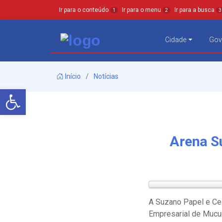
Ir para o conteúdo
Ir para o menu
Ir para a busca
1
2
3
Cidade
Gov
Início
Notícias
Barra de Ferramentas Aberta
Arena S
A Suzano Papel e Cel
Empresarial de Mucu