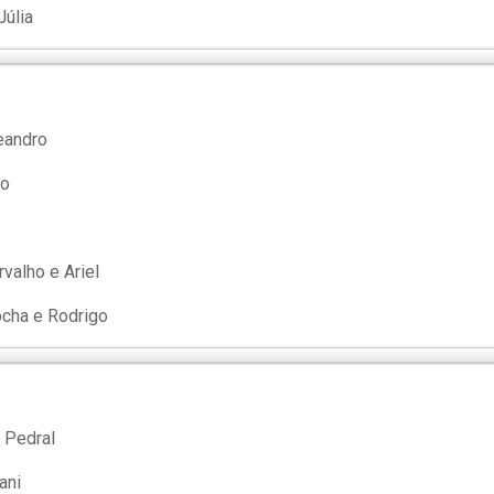
Júlia
Leandro
go
valho e Ariel
ocha e Rodrigo
u Pedral
ani