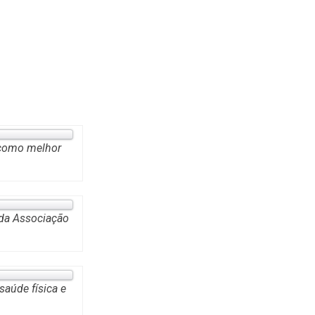
 como melhor
 da Associação
aúde física e