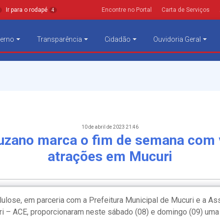
Ir para o rodapé
Encontre no Portal
Carta de Serviços
4
erno
Transparência
Cidadão
Ouvidoria Geral
10 de abril de 2023 21:46
uzano marca o fim de semana com 
atrações em Mucuri
ulose, em parceria com a Prefeitura Municipal de Mucuri e a A
ri – ACE, proporcionaram neste sábado (08) e domingo (09) um