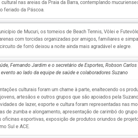
e cultural nas areias da Praia da Barra, contemplando mucuriense
no feriado da Páscoa.
nicípio de Mucuri, os torneios de Beach Tennis, Vôlei e Futevôle
s arenas com torcidas organizadas por amigos, familiares e simp
circuito de forró deixou a noite ainda mais agradável e alegre.
úde, Fernando Jardim e o secretário de Esportes, Robson Carlos 
evento ao lado da equipe de saúde e colaboradores Suzano
entações culturais foram um chame à parte, enaltecendo os prod
 jovens, artesãos e outros grupos que são apoiados pela Suzan
tividades de lazer, esporte e cultura foram representadas nas m
aulas de zumba e alongamento, apresentação de carimbó do grupo
 oficinas esportivas, exposição de produtos oriundos de projet
mo Sul e ACE.