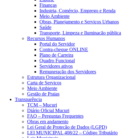
Finanças
Industria, Comércio, Emprego e Renda
Meio Ambiente
Obras, Planejamento e Serviços Urbanos
Saúde
Transporte, Limpeza e Iluminação pública
Recursos Humanos
Portal do Servidor
Contra-cheque ONLINE
Plano de Carreira
Quadro Funcional
Servidores ativos
Remuneração dos Servidores
Estrutura Organizacional
Carta de Serviços
Meio Ambiente
Gestão de Praias
Transparência
TCM – Mucuri
Diário Oficial Mucuri
FAQ – Perguntas Frequentes
Obras em andamento
Lei Geral de Proteção de Dados (LGPD)
LEI MUNICIPAL 408/22 – Código Tributário