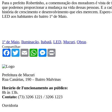
Para o prefeito Robertinho, a comemoração dos moradores é vista de 
que podemos proporcionar a mudança na vida dessas pessoas. E a cada
história de crescimento e desenvolvimento que eles merecem. Espero 
LED aos habitantes do bairro 1º de Maio.
1º de Maio
,
Iluminação
,
Itabatã
,
LED
,
Mucuri
,
Obras
Compartilhar:
Facebook
Twitter
Email
WhatsApp
Messenger
Print
Prefeitura de Mucuri
Rua Canárias, 190 – Bairro Malvinas
Horário de Funcionamento ao público:
8h às 13h.
Contato:
(73) 3206 1221 / 3206 1223
Ouvidoria