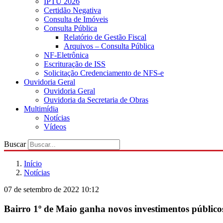
IPTU 2026
Certidão Negativa
Consulta de Imóveis
Consulta Pública
Relatório de Gestão Fiscal
Arquivos – Consulta Pública
NF-Eletrônica
Escrituração de ISS
Solicitação Credenciamento de NFS-e
Ouvidoria Geral
Ouvidoria Geral
Ouvidoria da Secretaria de Obras
Multimídia
Notícias
Vídeos
Buscar
Início
Notícias
07 de setembro de 2022 10:12
Bairro 1º de Maio ganha novos investimentos público