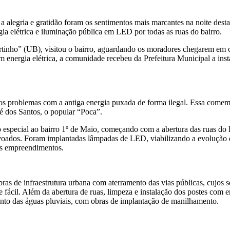
 alegria e gratidão foram os sentimentos mais marcantes na noite desta 
ia elétrica e iluminação pública em LED por todas as ruas do bairro.
rtinho” (UB), visitou o bairro, aguardando os moradores chegarem em c
m energia elétrica, a comunidade recebeu da Prefeitura Municipal a in
itos problemas com a antiga energia puxada de forma ilegal. Essa com
sé dos Santos, o popular “Poca”.
o especial ao bairro 1º de Maio, começando com a abertura das ruas do
povoados. Foram implantadas lâmpadas de LED, viabilizando a evolução 
us empreendimentos.
ras de infraestrutura urbana com aterramento das vias públicas, cujos 
o e fácil. Além da abertura de ruas, limpeza e instalação dos postes c
ento das águas pluviais, com obras de implantação de manilhamento.