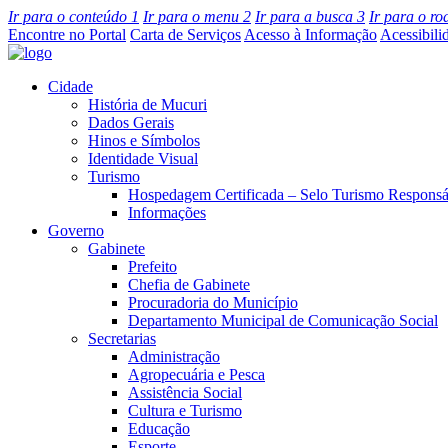
Ir para o conteúdo
1
Ir para o menu
2
Ir para a busca
3
Ir para o r
Encontre no Portal
Carta de Serviços
Acesso à Informação
Acessibili
Cidade
História de Mucuri
Dados Gerais
Hinos e Símbolos
Identidade Visual
Turismo
Hospedagem Certificada – Selo Turismo Responsá
Informações
Governo
Gabinete
Prefeito
Chefia de Gabinete
Procuradoria do Município
Departamento Municipal de Comunicação Social
Secretarias
Administração
Agropecuária e Pesca
Assistência Social
Cultura e Turismo
Educação
Esporte