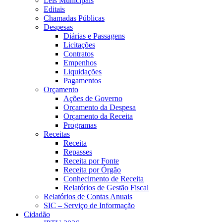
Leis Municipais
Editais
Chamadas Públicas
Despesas
Diárias e Passagens
Licitações
Contratos
Empenhos
Liquidações
Pagamentos
Orçamento
Ações de Governo
Orçamento da Despesa
Orçamento da Receita
Programas
Receitas
Receita
Repasses
Receita por Fonte
Receita por Órgão
Conhecimento de Receita
Relatórios de Gestão Fiscal
Relatórios de Contas Anuais
SIC – Serviço de Informação
Cidadão