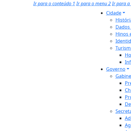
Ir para o conteúdo
1
Ir para o menu
2
Ir para 
Cidade
Histór
Dados 
Hinos 
Identi
Turism
Ho
In
Governo
Gabine
Pr
Ch
Pr
De
Secret
Ad
Ag