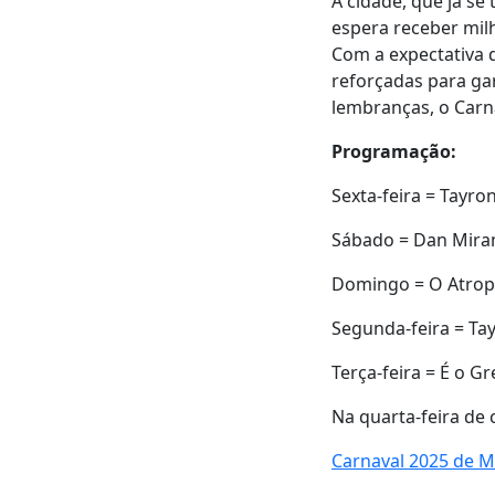
A cidade, que já se
espera receber mil
Com a expectativa 
reforçadas para gar
lembranças, o Carn
Programação:
Sexta-feira = Tayro
Sábado = Dan Miran
Domingo = O Atrope
Segunda-feira = Tay
Terça-feira = É o Gr
Na quarta-feira de 
Carnaval 2025 de M