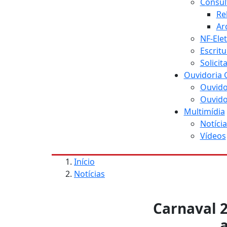
Consul
Re
Ar
NF-Ele
Escritu
Solici
Ouvidoria 
Ouvido
Ouvido
Multimídia
Notícia
Vídeos
Início
Notícias
Carnaval 2