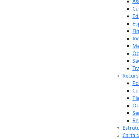
As
Cu
Ed
Es
Fi
In
Me
Ob
Sa
Tr
Recur
Po
Co
Pl
Qu
Se
Re
Estrut
Carta 