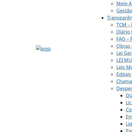
Meio A
Gestão
Transparên
TCM – 
Diário 
FAQ – 
Obras
Lei Ge
LEI MU
Leis M
Editais
Chamad
Despe
Di
Li
Co
Em
Li
Pa