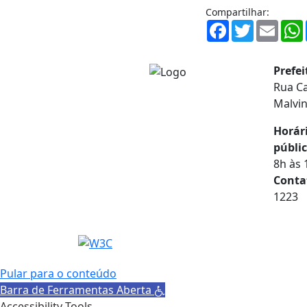
Compartilhar:
Facebook
Twitter
Email
Prefe
Rua Ca
Malvi
Horár
públic
8h às 
Conta
1223
Pular para o conteúdo
Barra de Ferramentas Aberta
Accessibility Tools