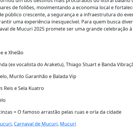
 tornou um dos destinos mais procurados do litoral baiano 
hares de foliões, movimentando a economia local e fortale
de público crescente, a segurança e a infraestrutura do e
antir uma experiência inesquecível. Para quem busca diver
aval de Mucuri 2025 promete ser uma grande celebração à 
ne e Xhelão
da (ex vocalista do Araketu), Thiago Stuart e Banda Vibraç
lo, Murilo Garanhão e Balada Vip
s Reis e Sela Kuatro
elo
cinzas = O famoso arrastão pelas ruas e orla da cidade
ucuri
,
Carnaval de Mucuri
,
Mucuri