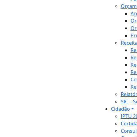
Orçam
Aç
Or
Or
Pr
Receit
Re
Re
Re
Re
Co
Re
Relató
SIC – 
Cidadão
IPTU 2
Certid
Consul