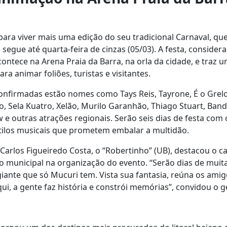
para viver mais uma edição do seu tradicional Carnaval, q
e segue até quarta-feira de cinzas (05/03). A festa, conside
acontece na Arena Praia da Barra, na orla da cidade, e tra
ra animar foliões, turistas e visitantes.
confirmadas estão nomes como Tays Reis, Tayrone, É o Grelo
o, Sela Kuatro, Xelão, Murilo Garanhão, Thiago Stuart, Ban
 e outras atrações regionais. Serão seis dias de festa com 
tilos musicais que prometem embalar a multidão.
Carlos Figueiredo Costa, o “Robertinho” (UB), destacou o ca
o municipal na organização do evento. “Serão dias de muit
iante que só Mucuri tem. Vista sua fantasia, reúna os amig
qui, a gente faz história e constrói memórias”, convidou o g