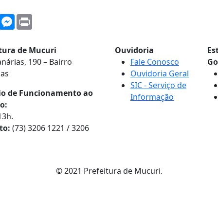
WhatsApp
Messenger
Print
itura de Mucuri
Ouvidoria
Es
nárias, 190 – Bairro
Fale Conosco
Go
nas
Ouvidoria Geral
SIC - Serviço de
io de Funcionamento ao
Informação
o:
13h.
to:
(73) 3206 1221 / 3206
© 2021 Prefeitura de Mucuri.