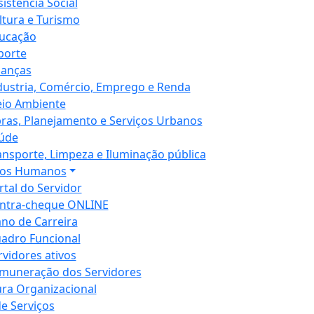
sistência Social
ltura e Turismo
ucação
porte
nanças
dustria, Comércio, Emprego e Renda
io Ambiente
ras, Planejamento e Serviços Urbanos
úde
ansporte, Limpeza e Iluminação pública
sos Humanos
rtal do Servidor
ntra-cheque ONLINE
ano de Carreira
adro Funcional
rvidores ativos
muneração dos Servidores
ura Organizacional
de Serviços