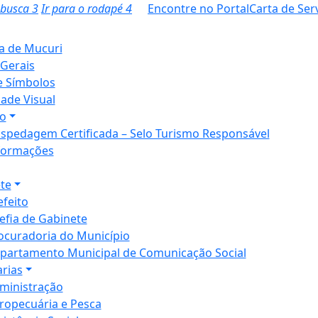
a busca
3
Ir para o rodapé
4
Encontre no Portal
Carta de Ser
ia de Mucuri
Gerais
e Símbolos
dade Visual
o
spedagem Certificada – Selo Turismo Responsável
formações
te
efeito
efia de Gabinete
ocuradoria do Município
partamento Municipal de Comunicação Social
arias
ministração
ropecuária e Pesca