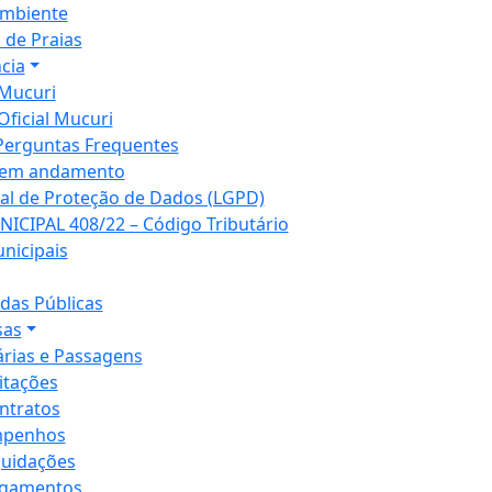
mbiente
 de Praias
cia
Mucuri
Oficial Mucuri
Perguntas Frequentes
 em andamento
ral de Proteção de Dados (LGPD)
NICIPAL 408/22 – Código Tributário
unicipais
as Públicas
sas
árias e Passagens
citações
ntratos
penhos
quidações
gamentos