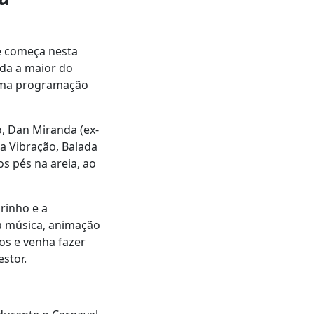
ue começa nesta
rada a maior do
z uma programação
, Dan Miranda (ex-
da Vibração, Balada
os pés na areia, ao
rinho e a
a música, animação
os e venha fazer
estor.