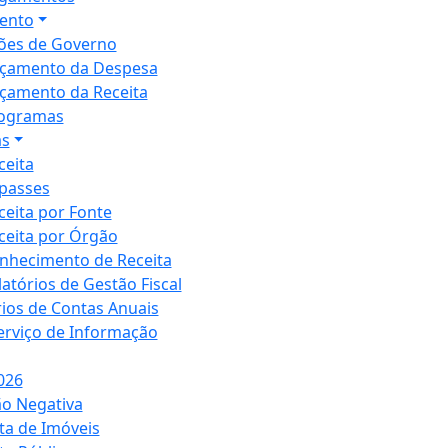
ento
ões de Governo
çamento da Despesa
çamento da Receita
ogramas
as
ceita
passes
ceita por Fonte
ceita por Órgão
nhecimento de Receita
latórios de Gestão Fiscal
rios de Contas Anuais
Serviço de Informação
026
ão Negativa
ta de Imóveis