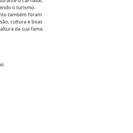
durante o Carnaval,
cendo o turismo.
vento também foram
são, cultura e boas
altura da sua fama.
ão