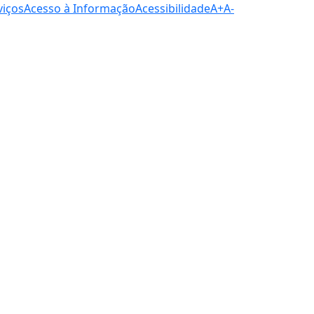
viços
Acesso à Informação
Acessibilidade
A+
A-