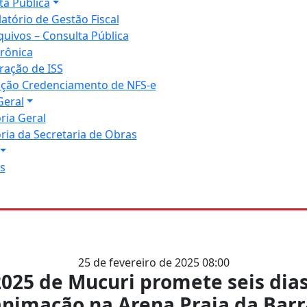
ta Pública
latório de Gestão Fiscal
quivos – Consulta Pública
trônica
ração de ISS
tação Credenciamento de NFS-e
Geral
ria Geral
ria da Secretaria de Obras
s
25 de fevereiro de 2025 08:00
025 de Mucuri promete seis dias
animação na Arena Praia da Barr