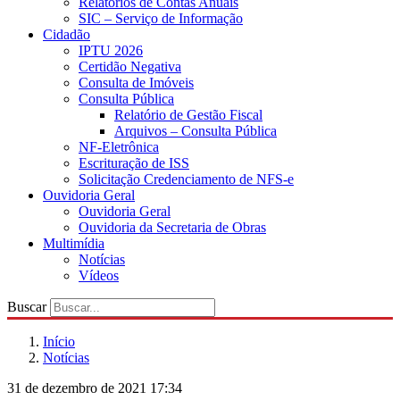
Relatórios de Contas Anuais
SIC – Serviço de Informação
Cidadão
IPTU 2026
Certidão Negativa
Consulta de Imóveis
Consulta Pública
Relatório de Gestão Fiscal
Arquivos – Consulta Pública
NF-Eletrônica
Escrituração de ISS
Solicitação Credenciamento de NFS-e
Ouvidoria Geral
Ouvidoria Geral
Ouvidoria da Secretaria de Obras
Multimídia
Notícias
Vídeos
Buscar
Início
Notícias
31 de dezembro de 2021 17:34