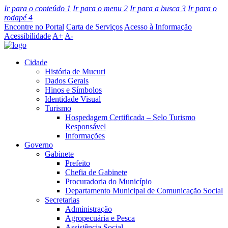
Ir para o conteúdo
1
Ir para o menu
2
Ir para a busca
3
Ir para o
rodapé
4
Encontre no Portal
Carta de Serviços
Acesso à Informação
Acessibilidade
A+
A-
Cidade
História de Mucuri
Dados Gerais
Hinos e Símbolos
Identidade Visual
Turismo
Hospedagem Certificada – Selo Turismo
Responsável
Informações
Governo
Gabinete
Prefeito
Chefia de Gabinete
Procuradoria do Município
Departamento Municipal de Comunicação Social
Secretarias
Administração
Agropecuária e Pesca
Assistência Social