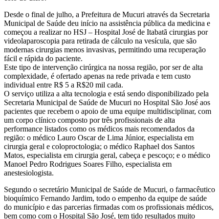
Desde o final de julho, a Prefeitura de Mucuri através da Secretaria
Municipal de Saúde deu início na assistência pública da medicina e
começou a realizar no HSJ – Hospital José de Itabatã cirurgias por
videolaparoscopia para retirada de cálculo na vesícula, que são
modernas cirurgias menos invasivas, permitindo uma recuperação
fácil e rápida do paciente.
Este tipo de intervenção cirúrgica na nossa região, por ser de alta
complexidade, é ofertado apenas na rede privada e tem custo
individual entre R$ 5 a R$20 mil cada.
O serviço utiliza a alta tecnologia e está sendo disponibilizado pela
Secretaria Municipal de Saúde de Mucuri no Hospital São José aos
pacientes que recebem o apoio de uma equipe multidisciplinar, com
um corpo clínico composto por três profissionais de alta
performance listados como os médicos mais recomendados da
região: o médico Lauro Oscar de Lima Júnior, especialista em
cirurgia geral e coloproctologia; o médico Raphael dos Santos
Matos, especialista em cirurgia geral, cabeça e pescoço; e o médico
Manoel Pedro Rodrigues Soares Filho, especialista em
anestesiologista.
Segundo o secretário Municipal de Saúde de Mucuri, o farmacêutico
bioquímico Fernando Jardim, todo o empenho da equipe de saúde
do município e das parcerias firmadas com os profissionais médicos,
bem como com o Hospital São José, tem tido resultados muito