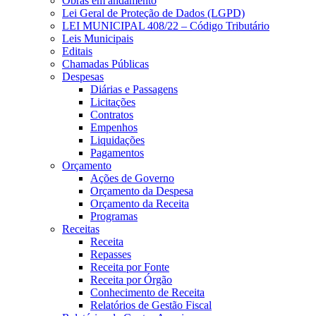
Obras em andamento
Lei Geral de Proteção de Dados (LGPD)
LEI MUNICIPAL 408/22 – Código Tributário
Leis Municipais
Editais
Chamadas Públicas
Despesas
Diárias e Passagens
Licitações
Contratos
Empenhos
Liquidações
Pagamentos
Orçamento
Ações de Governo
Orçamento da Despesa
Orçamento da Receita
Programas
Receitas
Receita
Repasses
Receita por Fonte
Receita por Órgão
Conhecimento de Receita
Relatórios de Gestão Fiscal