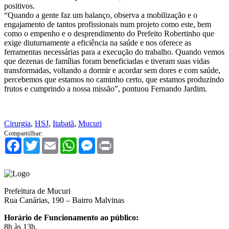
positivos.
“Quando a gente faz um balanço, observa a mobilização e o
engajamento de tantos profissionais num projeto como este, bem
como o empenho e o desprendimento do Prefeito Robertinho que
exige diuturnamente a eficiência na saúde e nos oferece as
ferramentas necessárias para a execução do trabalho. Quando vemos
que dezenas de famílias foram beneficiadas e tiveram suas vidas
transformadas, voltando a dormir e acordar sem dores e com saúde,
percebemos que estamos no caminho certo, que estamos produzindo
frutos e cumprindo a nossa missão”, pontuou Fernando Jardim.
Cirurgia
,
HSJ
,
Itabatã
,
Mucuri
Compartilhar:
Facebook
Twitter
Email
WhatsApp
Messenger
Print
Prefeitura de Mucuri
Rua Canárias, 190 – Bairro Malvinas
Horário de Funcionamento ao público:
8h às 13h.