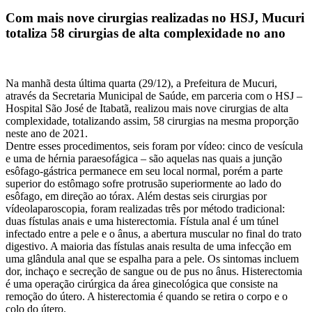
Com mais nove cirurgias realizadas no HSJ, Mucuri
totaliza 58 cirurgias de alta complexidade no ano
Na manhã desta última quarta (29/12), a Prefeitura de Mucuri,
através da Secretaria Municipal de Saúde, em parceria com o HSJ –
Hospital São José de Itabatã, realizou mais nove cirurgias de alta
complexidade, totalizando assim, 58 cirurgias na mesma proporção
neste ano de 2021.
Dentre esses procedimentos, seis foram por vídeo: cinco de vesícula
e uma de hérnia paraesofágica – são aquelas nas quais a junção
esôfago-gástrica permanece em seu local normal, porém a parte
superior do estômago sofre protrusão superiormente ao lado do
esôfago, em direção ao tórax. Além destas seis cirurgias por
vídeolaparoscopia, foram realizadas três por método tradicional:
duas fístulas anais e uma histerectomia. Fístula anal é um túnel
infectado entre a pele e o ânus, a abertura muscular no final do trato
digestivo. A maioria das fístulas anais resulta de uma infecção em
uma glândula anal que se espalha para a pele. Os sintomas incluem
dor, inchaço e secreção de sangue ou de pus no ânus. Histerectomia
é uma operação cirúrgica da área ginecológica que consiste na
remoção do útero. A histerectomia é quando se retira o corpo e o
colo do útero.