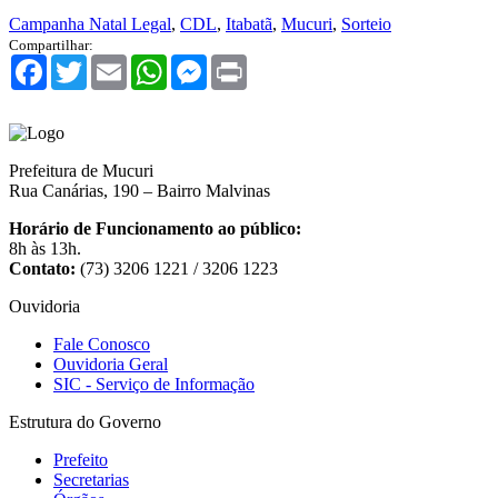
Campanha Natal Legal
,
CDL
,
Itabatã
,
Mucuri
,
Sorteio
Compartilhar:
Facebook
Twitter
Email
WhatsApp
Messenger
Print
Prefeitura de Mucuri
Rua Canárias, 190 – Bairro Malvinas
Horário de Funcionamento ao público:
8h às 13h.
Contato:
(73) 3206 1221 / 3206 1223
Ouvidoria
Fale Conosco
Ouvidoria Geral
SIC - Serviço de Informação
Estrutura do Governo
Prefeito
Secretarias