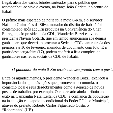
Legal, além dos vários brindes sorteados para o público que
acompanhou ao vivo o evento, na Praça João Carletti, no centro de
Itabatã.
O prêmio mais esperado da noite foi a moto 0-Km, e o servidor
Natalino Guimarães da Silva, morador do distrito de Itabatã foi
contemplado após adquirir produtos na Conveniência do Chef.
Entregue pelo presidente da CDL, Wanderlei Bozzi e a vice-
presidente Nayara Gotardi, que em tempo anunciaram aos demais
ganhadores que deveriam procurar a Sede da CDL para retirada dos
prêmios até 16 de fevereiro, munidos de documento com foto. E a
partir desta terça-feira (17), podem conferir a lista completa de
ganhadores nas redes sociais da CDL de Itabatã.
O ganhador da moto 0-Km recebendo seu prêmio com o presid
Entre os agradecimentos, o presidente Wanderlei Bozzi, explicou a
importância do apoio às ações que promovem a economia, o
comércio local e seus desdobramentos como a geração de novos
postos de trabalho, por exemplo. O empresário ainda atribuiu ao
êxito na Campanha Natal Legal da CDL, à confiança da população
na instituição e ao apoio incondicional do Poder Público Municipal,
através do prefeito Roberto Carlos Figueiredo Costa, o
“Robertinho” (UB).