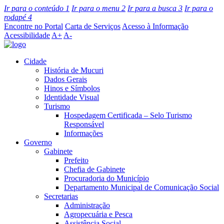
Ir para o conteúdo
1
Ir para o menu
2
Ir para a busca
3
Ir para o
rodapé
4
Encontre no Portal
Carta de Serviços
Acesso à Informação
Acessibilidade
A+
A-
Cidade
História de Mucuri
Dados Gerais
Hinos e Símbolos
Identidade Visual
Turismo
Hospedagem Certificada – Selo Turismo
Responsável
Informações
Governo
Gabinete
Prefeito
Chefia de Gabinete
Procuradoria do Município
Departamento Municipal de Comunicação Social
Secretarias
Administração
Agropecuária e Pesca
Assistência Social