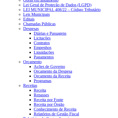
Obras em andamento
Lei Geral de Proteção de Dados (LGPD)
LEI MUNICIPAL 408/22 – Código Tributário
Leis Municipais
Editais
Chamadas Públicas
Despesas
Diárias e Passagens
Licitações
Contratos
Empenhos
Liquidações
Pagamentos
Orçamento
Ações de Governo
Orçamento da Despesa
Orçamento da Receita
Programas
Receitas
Receita
Repasses
Receita por Fonte
Receita por Órgão
Conhecimento de Receita
Relatórios de Gestão Fiscal