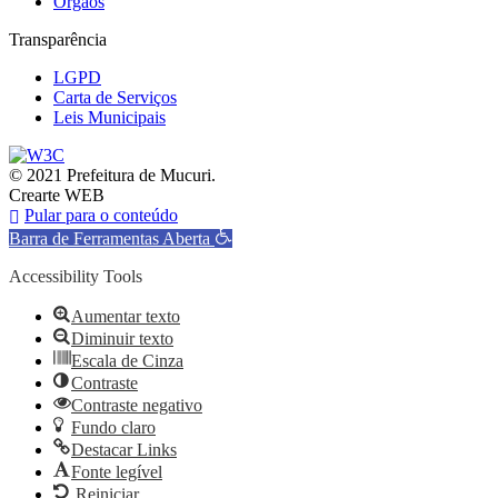
Órgãos
Transparência
LGPD
Carta de Serviços
Leis Municipais
© 2021 Prefeitura de Mucuri.
Crearte WEB
Pular para o conteúdo
Barra de Ferramentas Aberta
Accessibility Tools
Aumentar texto
Diminuir texto
Escala de Cinza
Contraste
Contraste negativo
Fundo claro
Destacar Links
Fonte legível
Reiniciar