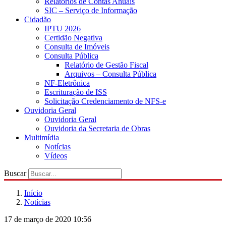
Relatórios de Contas Anuais
SIC – Serviço de Informação
Cidadão
IPTU 2026
Certidão Negativa
Consulta de Imóveis
Consulta Pública
Relatório de Gestão Fiscal
Arquivos – Consulta Pública
NF-Eletrônica
Escrituração de ISS
Solicitação Credenciamento de NFS-e
Ouvidoria Geral
Ouvidoria Geral
Ouvidoria da Secretaria de Obras
Multimídia
Notícias
Vídeos
Buscar
Início
Notícias
17 de março de 2020 10:56