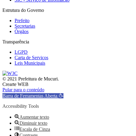
Estrutura do Governo
Prefeito
Secretarias
Órgãos
Transparência
LGPD
Carta de Serviços
Leis Municipais
© 2021 Prefeitura de Mucuri.
Crearte WEB
Pular para o conteúdo
Barra de Ferramentas Aberta
Accessibility Tools
Aumentar texto
Diminuir texto
Escala de Cinza
Contraste