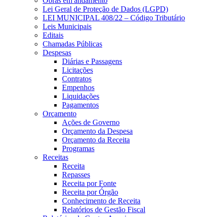
Obras em andamento
Lei Geral de Proteção de Dados (LGPD)
LEI MUNICIPAL 408/22 – Código Tributário
Leis Municipais
Editais
Chamadas Públicas
Despesas
Diárias e Passagens
Licitações
Contratos
Empenhos
Liquidações
Pagamentos
Orçamento
Ações de Governo
Orçamento da Despesa
Orçamento da Receita
Programas
Receitas
Receita
Repasses
Receita por Fonte
Receita por Órgão
Conhecimento de Receita
Relatórios de Gestão Fiscal