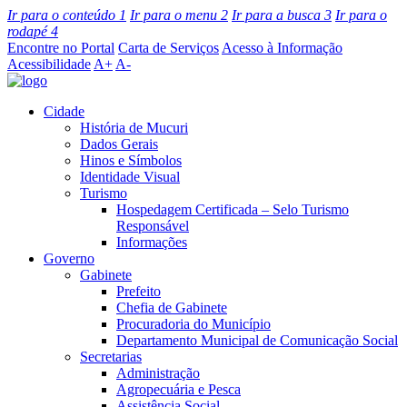
Ir para o conteúdo
1
Ir para o menu
2
Ir para a busca
3
Ir para o
rodapé
4
Encontre no Portal
Carta de Serviços
Acesso à Informação
Acessibilidade
A+
A-
Cidade
História de Mucuri
Dados Gerais
Hinos e Símbolos
Identidade Visual
Turismo
Hospedagem Certificada – Selo Turismo
Responsável
Informações
Governo
Gabinete
Prefeito
Chefia de Gabinete
Procuradoria do Município
Departamento Municipal de Comunicação Social
Secretarias
Administração
Agropecuária e Pesca
Assistência Social