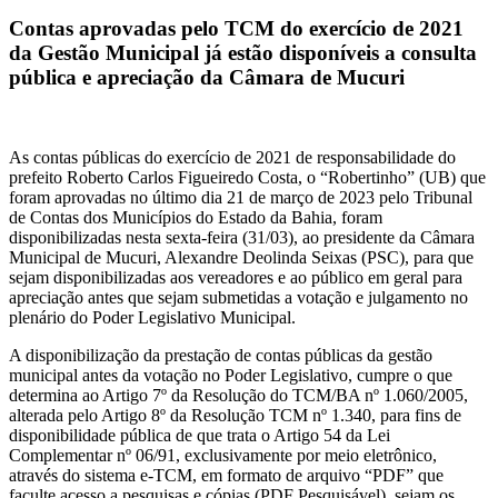
Contas aprovadas pelo TCM do exercício de 2021
da Gestão Municipal já estão disponíveis a consulta
pública e apreciação da Câmara de Mucuri
As contas públicas do exercício de 2021 de responsabilidade do
prefeito Roberto Carlos Figueiredo Costa, o “Robertinho” (UB) que
foram aprovadas no último dia 21 de março de 2023 pelo Tribunal
de Contas dos Municípios do Estado da Bahia, foram
disponibilizadas nesta sexta-feira (31/03), ao presidente da Câmara
Municipal de Mucuri, Alexandre Deolinda Seixas (PSC), para que
sejam disponibilizadas aos vereadores e ao público em geral para
apreciação antes que sejam submetidas a votação e julgamento no
plenário do Poder Legislativo Municipal.
A disponibilização da prestação de contas públicas da gestão
municipal antes da votação no Poder Legislativo, cumpre o que
determina ao Artigo 7º da Resolução do TCM/BA nº 1.060/2005,
alterada pelo Artigo 8º da Resolução TCM nº 1.340, para fins de
disponibilidade pública de que trata o Artigo 54 da Lei
Complementar nº 06/91, exclusivamente por meio eletrônico,
através do sistema e-TCM, em formato de arquivo “PDF” que
faculte acesso a pesquisas e cópias (PDF Pesquisável), sejam os