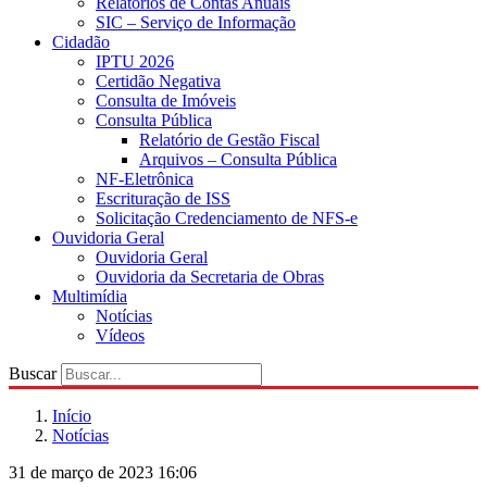
Relatórios de Contas Anuais
SIC – Serviço de Informação
Cidadão
IPTU 2026
Certidão Negativa
Consulta de Imóveis
Consulta Pública
Relatório de Gestão Fiscal
Arquivos – Consulta Pública
NF-Eletrônica
Escrituração de ISS
Solicitação Credenciamento de NFS-e
Ouvidoria Geral
Ouvidoria Geral
Ouvidoria da Secretaria de Obras
Multimídia
Notícias
Vídeos
Buscar
Início
Notícias
31 de março de 2023 16:06