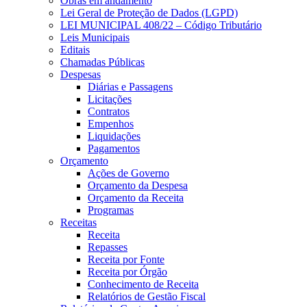
Obras em andamento
Lei Geral de Proteção de Dados (LGPD)
LEI MUNICIPAL 408/22 – Código Tributário
Leis Municipais
Editais
Chamadas Públicas
Despesas
Diárias e Passagens
Licitações
Contratos
Empenhos
Liquidações
Pagamentos
Orçamento
Ações de Governo
Orçamento da Despesa
Orçamento da Receita
Programas
Receitas
Receita
Repasses
Receita por Fonte
Receita por Órgão
Conhecimento de Receita
Relatórios de Gestão Fiscal