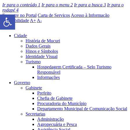
Ir para o conteúdo
1
Ir para o menu
2
Ir para a busca
3
Ir para o
rodapé
4
Barra de Ferramentas Aberta
Encontre no Portal
Carta de Serviços
Acesso à Informação
Acessibilidade
A+
A-
Cidade
História de Mucuri
Dados Gerais
Hinos e Símbolos
Identidade Visual
Turismo
Hospedagem Certificada – Selo Turismo
Responsável
Informações
Governo
Gabinete
Prefeito
Chefia de Gabinete
Procuradoria do Município
Departamento Municipal de Comunicação Social
Secretarias
Administração
Agropecuária e Pesca
Assistência Social