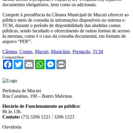
documentos obrigatórios, bem como os adicionais.
Compete à presidência da Câmara Municipal de Mucuri oferecer ao
público meio de consulta às informações disponíveis no sistema e-
TCM, durante o período de disponibilidade das aludidas contas
públicas, sendo facultado o oferecimento de outras formas de acesso
às mesmas, como é o caso da consulta documental, em formato de
arquivo “PDF”.
Câmara
,
Contas
,
Mucuri
,
Município
,
Prestação
,
TCM
Compartilhar:
Facebook
Twitter
Email
WhatsApp
Messenger
Print
Prefeitura de Mucuri
Rua Canárias, 190 – Bairro Malvinas
Horário de Funcionamento ao público:
8h às 13h.
Contato:
(73) 3206 1221 / 3206 1223
Ouvidoria