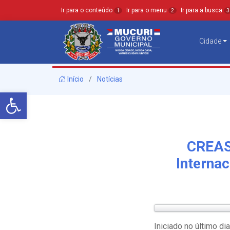
Ir para o conteúdo
Ir para o menu
Ir para a busca
1
2
3
Cidade
Início
Notícias
Barra de Ferramentas Aberta
CREAS 
Interna
Iniciado no último di