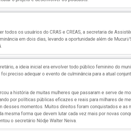
 todos os usuários do CRAS e CREAS, a secretaria de Assistênc
minância em dois dias, levando a oportunidade além de Mucur
.
etário, a ideia inicial era envolver todo público feminino do mu
, foi preciso adequar o evento de culminância para a atual conju
rcou a história de muitas mulheres que passaram e serve de mo
ando por políticas públicas eficazes e reais para milhares de 
 um desses momentos. Muitos direitos foram conquistados e as
, da mesma forma que devem lutar cada vez mais por novas conq
entou o secretário Nódje Walter Neiva.