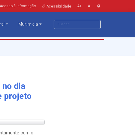
Acesso à Informação
A+
A-
Acessibilidade
ral
Multimídia
no dia
 projeto
 juntamente com o