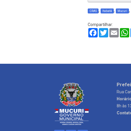
,
,
,
CRAS
Itabatã
Mucuri
Compartilhar:
Facebook
Twitter
Email
Prefei
Rua Can
Horári
8h às 1
Contat