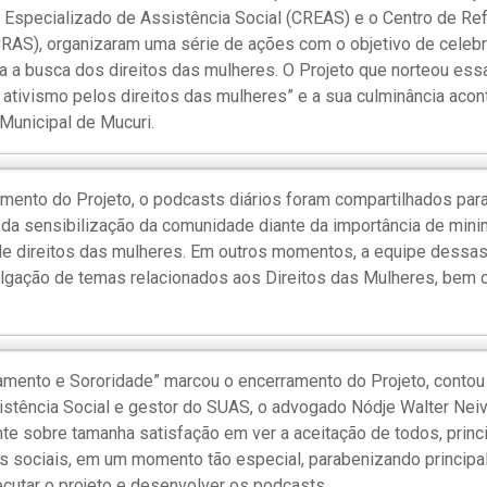
 Especializado de Assistência Social (CREAS) e o Centro de Re
CRAS), organizaram uma série de ações com o objetivo de celebr
a a busca dos direitos das mulheres. O Projeto que norteou essa
e ativismo pelos direitos das mulheres” e a sua culminância acon
 Municipal de Mucuri.
mento do Projeto, o podcasts diários foram compartilhados para
da sensibilização da comunidade diante da importância de mini
 de direitos das mulheres. Em outros momentos, a equipe dessa
ulgação de temas relacionados aos Direitos das Mulheres, bem
mento e Sororidade” marcou o encerramento do Projeto, contou
istência Social e gestor do SUAS, o advogado Nódje Walter Nei
nte sobre tamanha satisfação em ver a aceitação de todos, prin
s sociais, em um momento tão especial, parabenizando princip
utar o projeto e desenvolver os podcasts.