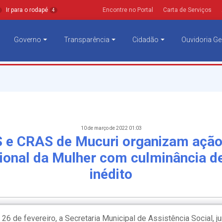
Ir para o rodapé
Encontre no Portal
Carta de Serviços
4
Governo
Transparência
Cidadão
Ouvidoria Ge
10 de março de 2022 01:03
e CRAS de Mucuri organizam ação 
cional da Mulher com culminância de
inédito
a 26 de fevereiro, a Secretaria Municipal de Assistência Social,