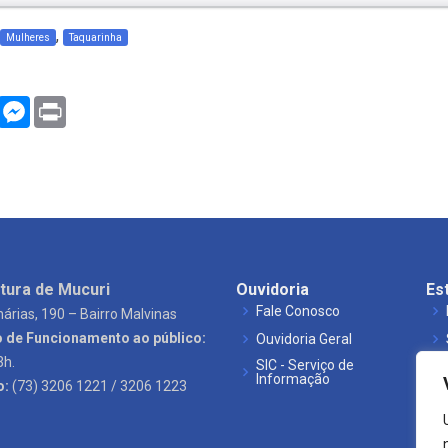
,
Mulheres
Taquarinha
WhatsApp
Messenger
Print
tura de Mucuri
Ouvidoria
Es
Fale Conosco
árias, 190 – Bairro Malvinas
o de Funcionamento ao público:
Ouvidoria Geral
3h.
SIC - Serviço de
Informação
o:
(73) 3206 1221 / 3206 1223