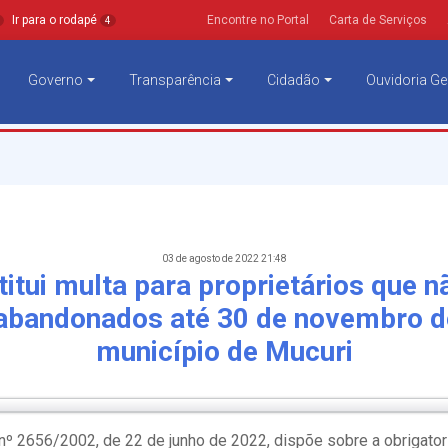
Ir para o rodapé
Encontre no Portal
Carta de Serviços
4
Governo
Transparência
Cidadão
Ouvidoria Ge
03 de agosto de 2022 21:48
titui multa para proprietários que
 abandonados até 30 de novembro d
município de Mucuri
nº 2656/2002, de 22 de junho de 2022, dispõe sobre a obrigato