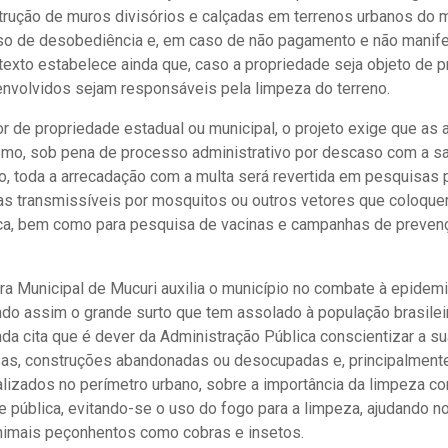
trução de muros divisórios e calçadas em terrenos urbanos do m
caso de desobediência e, em caso de não pagamento e não manif
O texto estabelece ainda que, caso a propriedade seja objeto de
 envolvidos sejam responsáveis pela limpeza do terreno.
or de propriedade estadual ou municipal, o projeto exige que as 
o, sob pena de processo administrativo por descaso com a sa
, toda a arrecadação com a multa será revertida em pesquisas 
as transmissíveis por mosquitos ou outros vetores que coloque
ica, bem como para pesquisa de vacinas e campanhas de preven
ra Municipal de Mucuri auxilia o município no combate à epidemi
ndo assim o grande surto que tem assolado à população brasilei
inda cita que é dever da Administração Pública conscientizar a s
as, construções abandonadas ou desocupadas e, principalmente,
alizados no perímetro urbano, sobre a importância da limpeza co
 pública, evitando-se o uso do fogo para a limpeza, ajudando 
animais peçonhentos como cobras e insetos.