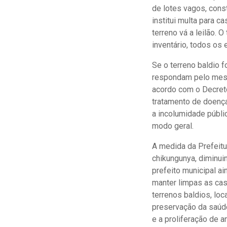
de lotes vagos, cons
institui multa para 
terreno vá a leilão. 
inventário, todos os
Se o terreno baldio f
respondam pelo mesm
acordo com o Decreto
tratamento de doenç
a incolumidade públ
modo geral.
A medida da Prefeitu
chikungunya, diminui
prefeito municipal a
manter limpas as cas
terrenos baldios, loc
preservação da saúde
e a proliferação de 