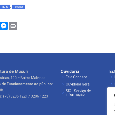
,
Multa
Terrenos
WhatsApp
Messenger
Print
tura de Mucuri
Ouvidoria
Es
Fale Conosco
árias, 190 – Bairro Malvinas
o de Funcionamento ao público:
Ouvidoria Geral
3h.
SIC - Serviço de
Informação
o:
(73) 3206 1221 / 3206 1223