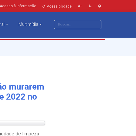
Acesso à Informação
A+
A-
Acessibilidade
ral
Multimídia
 não murarem
e 2022 no
riedade de limpeza