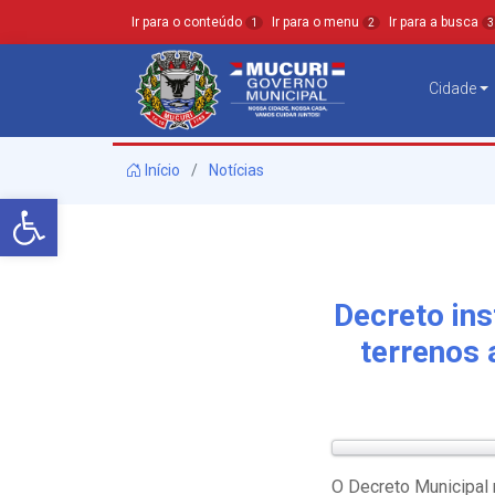
Ir para o conteúdo
Ir para o menu
Ir para a busca
1
2
3
Cidade
Início
Notícias
Barra de Ferramentas Aberta
Decreto ins
terrenos
O Decreto Municipal 