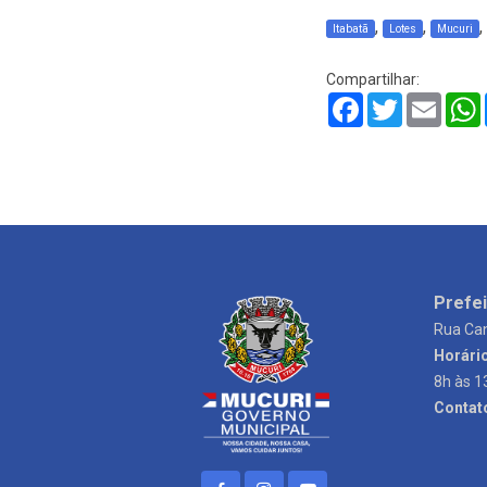
,
,
,
Itabatã
Lotes
Mucuri
Compartilhar:
Facebook
Twitter
Email
Prefei
Rua Can
Horári
8h às 1
Contat