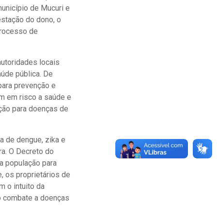
unicípio de Mucuri e
estação do dono, o
 processo de
autoridades locais
úde pública. De
para prevenção e
m em risco a saúde e
ção para doenças de
a de dengue, zika e
ra. O Decreto do
ua população para
 os proprietários de
m o intuito da
no combate a doenças