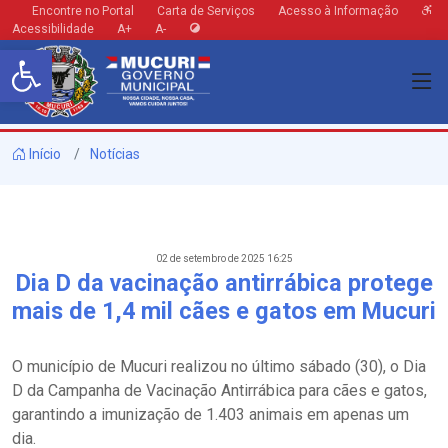
Encontre no Portal
Carta de Serviços
Acesso à Informação
Acessibilidade
A+
A-
Barra de Ferramentas Aberta
Início
Notícias
02 de setembro de 2025 16:25
Dia D da vacinação antirrábica protege
mais de 1,4 mil cães e gatos em Mucuri
O município de Mucuri realizou no último sábado (30), o Dia
D da Campanha de Vacinação Antirrábica para cães e gatos,
garantindo a imunização de 1.403 animais em apenas um
dia.