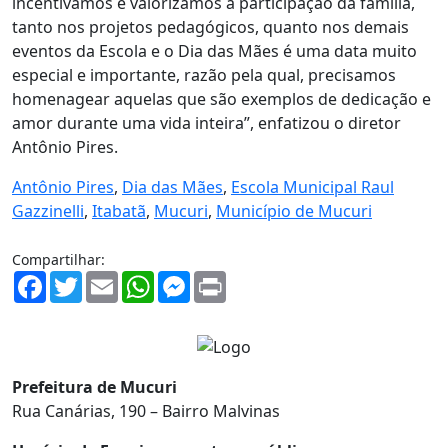
incentivamos e valorizamos a participação da família,
tanto nos projetos pedagógicos, quanto nos demais
eventos da Escola e o Dia das Mães é uma data muito
especial e importante, razão pela qual, precisamos
homenagear aquelas que são exemplos de dedicação e
amor durante uma vida inteira”, enfatizou o diretor
Antônio Pires.
Antônio Pires
,
Dia das Mães
,
Escola Municipal Raul
Gazzinelli
,
Itabatã
,
Mucuri
,
Município de Mucuri
Compartilhar:
Facebook
Twitter
Email
WhatsApp
Messenger
Print
Prefeitura de Mucuri
Rua Canárias, 190 – Bairro Malvinas