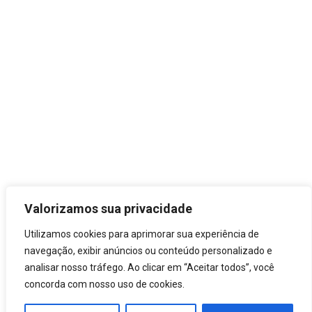
SIC - Serviço de Informação
Estrutura do Governo
Prefeito
Secretarias
Órgãos
Transparência
LGPD
Carta de Serviços
Leis Municipais
Valorizamos sua privacidade
Utilizamos cookies para aprimorar sua experiência de
navegação, exibir anúncios ou conteúdo personalizado e
analisar nosso tráfego. Ao clicar em “Aceitar todos”, você
concorda com nosso uso de cookies.
© 2021 Prefeitura de Mucuri.
Crearte WEB