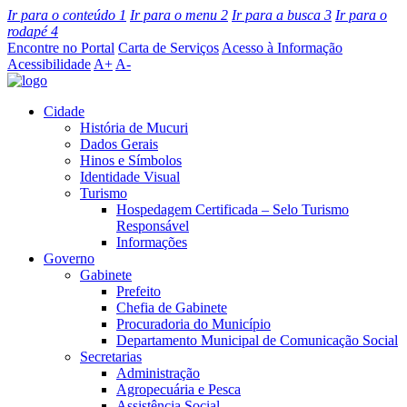
Ir para o conteúdo
1
Ir para o menu
2
Ir para a busca
3
Ir para o
rodapé
4
Encontre no Portal
Carta de Serviços
Acesso à Informação
Acessibilidade
A+
A-
Cidade
História de Mucuri
Dados Gerais
Hinos e Símbolos
Identidade Visual
Turismo
Hospedagem Certificada – Selo Turismo
Responsável
Informações
Governo
Gabinete
Prefeito
Chefia de Gabinete
Procuradoria do Município
Departamento Municipal de Comunicação Social
Secretarias
Administração
Agropecuária e Pesca
Assistência Social