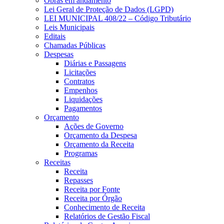
Obras em andamento
Lei Geral de Proteção de Dados (LGPD)
LEI MUNICIPAL 408/22 – Código Tributário
Leis Municipais
Editais
Chamadas Públicas
Despesas
Diárias e Passagens
Licitações
Contratos
Empenhos
Liquidações
Pagamentos
Orçamento
Ações de Governo
Orçamento da Despesa
Orçamento da Receita
Programas
Receitas
Receita
Repasses
Receita por Fonte
Receita por Órgão
Conhecimento de Receita
Relatórios de Gestão Fiscal