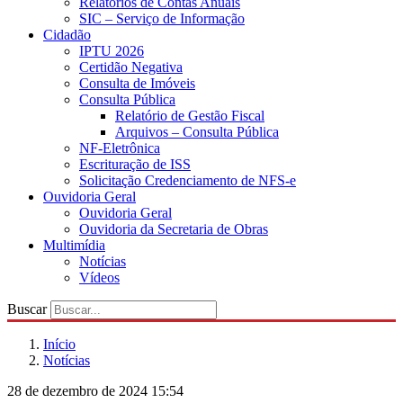
Relatórios de Contas Anuais
SIC – Serviço de Informação
Cidadão
IPTU 2026
Certidão Negativa
Consulta de Imóveis
Consulta Pública
Relatório de Gestão Fiscal
Arquivos – Consulta Pública
NF-Eletrônica
Escrituração de ISS
Solicitação Credenciamento de NFS-e
Ouvidoria Geral
Ouvidoria Geral
Ouvidoria da Secretaria de Obras
Multimídia
Notícias
Vídeos
Buscar
Início
Notícias
28 de dezembro de 2024 15:54