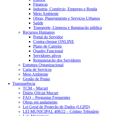
Finanças
Industria, Comércio, Emprego e Renda
Meio Ambiente
Obras, Planejamento e Serviços Urbanos
Saúde
Transporte, Limpeza e Iluminação pública
Recursos Humanos
Portal do Servidor
Contra-cheque ONLINE
Plano de Carreira
Quadro Funcional
Servidores ativos
Remuneração dos Servidores
Estrutura Organizacional
Carta de Serviços
Meio Ambiente
Gestão de Praias
Transparência
TCM – Mucuri
Diário Oficial Mucuri
FAQ – Perguntas Frequentes
Obras em andamento
Lei Geral de Proteção de Dados (LGPD)
LEI MUNICIPAL 408/22 – Código Tributário