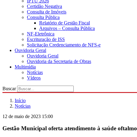
IPTU 2026
Certidão Negativa
Consulta de Imóveis
Consulta Pública
Relatório de Gestão Fiscal
Arquivos – Consulta Pública
NF-Eletrônica
Escrituração de ISS
Solicitação Credenciamento de NFS-e
Ouvidoria Geral
Ouvidoria Geral
Ouvidoria da Secretaria de Obras
Multimídia
Notícias
Vídeos
Buscar
Início
Notícias
12 de maio de 2023 15:00
Gestão Municipal oferta atendimento à saúde oftalmo