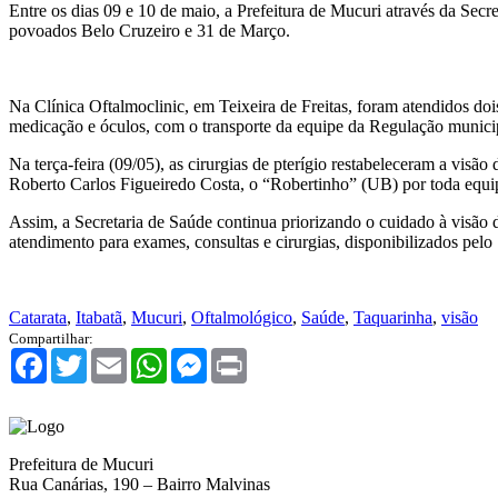
Entre os dias 09 e 10 de maio, a Prefeitura de Mucuri através da Secr
povoados Belo Cruzeiro e 31 de Março.
Na Clínica Oftalmoclinic, em Teixeira de Freitas, foram atendidos doi
medicação e óculos, com o transporte da equipe da Regulação munici
Na terça-feira (09/05), as cirurgias de pterígio restabeleceram a visão 
Roberto Carlos Figueiredo Costa, o “Robertinho” (UB) por toda equip
Assim, a Secretaria de Saúde continua priorizando o cuidado à visão 
atendimento para exames, consultas e cirurgias, disponibilizados pel
Catarata
,
Itabatã
,
Mucuri
,
Oftalmológico
,
Saúde
,
Taquarinha
,
visão
Compartilhar:
Facebook
Twitter
Email
WhatsApp
Messenger
Print
Prefeitura de Mucuri
Rua Canárias, 190 – Bairro Malvinas