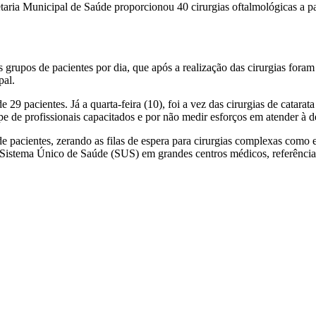
etaria Municipal de Saúde proporcionou 40 cirurgias oftalmológicas a pac
s grupos de pacientes por dia, que após a realização das cirurgias fora
pal.
de 29 pacientes. Já a quarta-feira (10), foi a vez das cirurgias de catara
e de profissionais capacitados e por não medir esforços em atender à
de pacientes, zerando as filas de espera para cirurgias complexas como
o Sistema Único de Saúde (SUS) em grandes centros médicos, referência