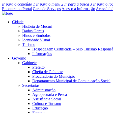
Ir para o conteúdo
1
Ir para o menu
2
Ir para a busca
3
Ir para o r
Encontre no Portal
Carta de Serviços
Acesso à Informação
Acessibili
Cidade
História de Mucuri
Dados Gerais
Hinos e Símbolos
Identidade Visual
Turismo
Hospedagem Certificada – Selo Turismo Responsá
Informações
Governo
Gabinete
Prefeito
Chefia de Gabinete
Procuradoria do Município
Departamento Municipal de Comunicação Social
Secretarias
Administração
Agropecuária e Pesca
Assistência Social
Cultura e Turismo
Educação
Esporte