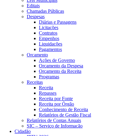
Leis Municipais
Editais
Chamadas Públicas
Despesas
Diárias e Passagens
Licitações
Contratos
Empenhos
Liquidações
Pagamentos
Orçamento
Ações de Governo
Orçamento da Despesa
Orçamento da Receita
Programas
Receitas
Receita
Repasses
Receita por Fonte
Receita por Órgão
Conhecimento de Receita
Relatórios de Gestão Fiscal
Relatórios de Contas Anuais
SIC – Serviço de Informação
Cidadão