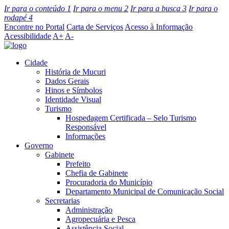
Ir para o conteúdo
1
Ir para o menu
2
Ir para a busca
3
Ir para o
rodapé
4
Encontre no Portal
Carta de Serviços
Acesso à Informação
Acessibilidade
A+
A-
Cidade
História de Mucuri
Dados Gerais
Hinos e Símbolos
Identidade Visual
Turismo
Hospedagem Certificada – Selo Turismo
Responsável
Informações
Governo
Gabinete
Prefeito
Chefia de Gabinete
Procuradoria do Município
Departamento Municipal de Comunicação Social
Secretarias
Administração
Agropecuária e Pesca
Assistência Social