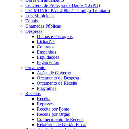
Obras em andamento
Lei Geral de Proteção de Dados (LGPD)
LEI MUNICIPAL 408/22 – Código Tributário
Leis Municipais
Editais
Chamadas Públicas
Despesas
Diárias e Passagens
Licitações
Contratos
Empenhos
Liquidações
Pagamentos
Orçamento
Ações de Governo
Orçamento da Despesa
Orçamento da Receita
Programas
Receitas
Receita
Repasses
Receita por Fonte
Receita por Órgão
Conhecimento de Receita
Relatórios de Gestão Fiscal