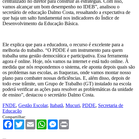
centralizado no diretor para construir as estratégias. Com isso,
vamos alcançar um bom desempenho no IDEB”, analisou o
secretário de educação Dalmo Costa, ressaltando a expectativa de
que haja um salto fundamental nos indicadores do Índice de
Desenvolvimento da Educação Básica.
Ele explica que para a educadora, o recurso é excelente para a
melhoria do trabalho. “O PDDE é um instrumento para quem
trabalha uma gestão democrática e participativa. Essa ferramenta
agora é online. Hoje, nós vamos na internet e está tudo online. À
medida que nós respondemos o sistema, ele aponta depois quais são
os problemas nas escolas, as fraquezas, onde vamos montar nosso
plano para combater nossas deficiências. E, além disso, depois de
todo esse trâmite, um Grupo de Trabalho (GT) instalado na escola
poderá verificar as ações para resolver as problemáticas da unidade
de ensino”, destacou o secretário Dalmo Costa.
FNDE
,
Gestão Escolar
,
Itabatã
,
Mucuri
,
PDDE
,
Secretaria de
Educação
Compartilhar:
Facebook
Twitter
Email
WhatsApp
Messenger
Print