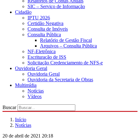
Relatórios de Contas Anuais
SIC – Serviço de Informação
Cidadão
IPTU 2026
Certidão Negativa
Consulta de Imóveis
Consulta Pública
Relatório de Gestão Fiscal
Arquivos – Consulta Pública
NF-Eletrônica
Escrituração de ISS
Solicitação Credenciamento de NFS-e
Ouvidoria Geral
Ouvidoria Geral
Ouvidoria da Secretaria de Obras
Multimídia
Notícias
Vídeos
Buscar
Início
Notícias
20 de abril de 2021 20:18