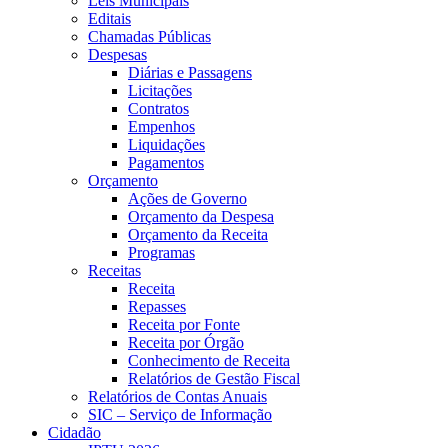
Leis Municipais
Editais
Chamadas Públicas
Despesas
Diárias e Passagens
Licitações
Contratos
Empenhos
Liquidações
Pagamentos
Orçamento
Ações de Governo
Orçamento da Despesa
Orçamento da Receita
Programas
Receitas
Receita
Repasses
Receita por Fonte
Receita por Órgão
Conhecimento de Receita
Relatórios de Gestão Fiscal
Relatórios de Contas Anuais
SIC – Serviço de Informação
Cidadão