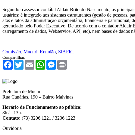
Segundo o assessor contábil Aldair Brito do Nascimento, as principai
usuários; é integrado aos sistemas estruturantes (gestão de pessoas, pa
atos e fatos da administração orçamentária, financeira e patrimonial; 
gerenciado pelo Poder Executivo. De acordo com o contador Aldair Bri
carregamento de dados, Webservice, API, etc), nem bases de dados não
Comissão
,
Mucuri
,
Reunião
,
SIAFIC
Compartilhar:
Facebook
Twitter
Email
WhatsApp
Messenger
Print
Prefeitura de Mucuri
Rua Canárias, 190 – Bairro Malvinas
Horário de Funcionamento ao público:
8h às 13h.
Contato:
(73) 3206 1221 / 3206 1223
Ouvidoria