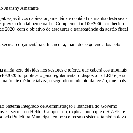
pio Jhanshy Amarante.
pal, específicos da área orçamentária e contábil na manhã desta sexta-
e, previsto inicialmente na Lei Complementar 100/2000, conhecida
 2020, com o objetivo de assegurar a transparência da gestão fiscal
 execução orçamentária e financeira, mantidos e gerenciados pelo
ainda gera dúvidas nos gestores e reforça que caberá aos tribunais
540/2020 foi publicado para regulamentar o disposto na LRF e para
e na frente e é hoje talvez, o segundo município da região, que mais
ar ao Sistema Integrado de Administração Financeira do Governo
dos. O secretário Helder Campostrini, explica ainda que o SIAFIC é
da pela Prefeitura Municipal, embora o mesmo sistema também deva