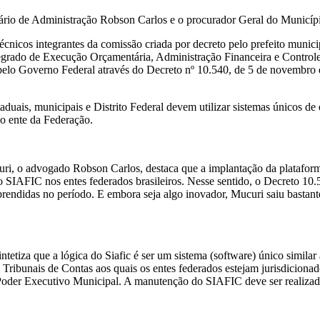
etário de Administração Robson Carlos e o procurador Geral do Municí
técnicos integrantes da comissão criada por decreto pelo prefeito munici
tegrado de Execução Orçamentária, Administração Financeira e Control
lo Governo Federal através do Decreto nº 10.540, de 5 de novembro de
aduais, municipais e Distrito Federal devem utilizar sistemas únicos de
o ente da Federação.
ri, o advogado Robson Carlos, destaca que a implantação da plataforma 
SIAFIC nos entes federados brasileiros. Nesse sentido, o Decreto 10.
aprendidas no período. E embora seja algo inovador, Mucuri saiu bastant
ntetiza que a lógica do Siafic é ser um sistema (software) único simil
 Tribunais de Contas aos quais os entes federados estejam jurisdiciona
 Poder Executivo Municipal. A manutenção do SIAFIC deve ser realiza