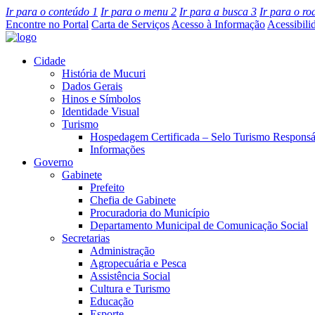
Ir para o conteúdo
1
Ir para o menu
2
Ir para a busca
3
Ir para o r
Encontre no Portal
Carta de Serviços
Acesso à Informação
Acessibili
Cidade
História de Mucuri
Dados Gerais
Hinos e Símbolos
Identidade Visual
Turismo
Hospedagem Certificada – Selo Turismo Responsá
Informações
Governo
Gabinete
Prefeito
Chefia de Gabinete
Procuradoria do Município
Departamento Municipal de Comunicação Social
Secretarias
Administração
Agropecuária e Pesca
Assistência Social
Cultura e Turismo
Educação
Esporte