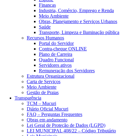
Finanças
Industria, Comércio, Emprego e Renda
Meio Ambiente
Obras, Planejamento e Serviços Urbanos
Saúde
Transporte, Limpeza e Iluminação pública
Recursos Humanos
Portal do Servidor
Contra-cheque ONLINE
Plano de Carreira
Quadro Funcional
Servidores ativos
Remuneração dos Servidores
Estrutura Organizacional
Carta de Serviços
Meio Ambiente
Gestão de Praias
Transparência
TCM – Mucuri
Diário Oficial Mucuri
FAQ – Perguntas Frequentes
Obras em andamento
Lei Geral de Proteção de Dados (LGPD)
LEI MUNICIPAL 408/22 – Código Tributário