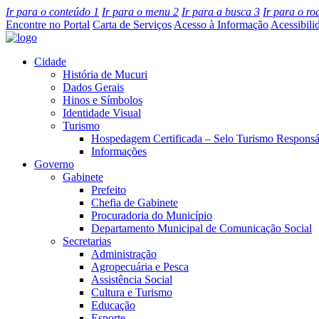
Ir para o conteúdo
1
Ir para o menu
2
Ir para a busca
3
Ir para o r
Encontre no Portal
Carta de Serviços
Acesso à Informação
Acessibili
Cidade
História de Mucuri
Dados Gerais
Hinos e Símbolos
Identidade Visual
Turismo
Hospedagem Certificada – Selo Turismo Responsá
Informações
Governo
Gabinete
Prefeito
Chefia de Gabinete
Procuradoria do Município
Departamento Municipal de Comunicação Social
Secretarias
Administração
Agropecuária e Pesca
Assistência Social
Cultura e Turismo
Educação
Esporte