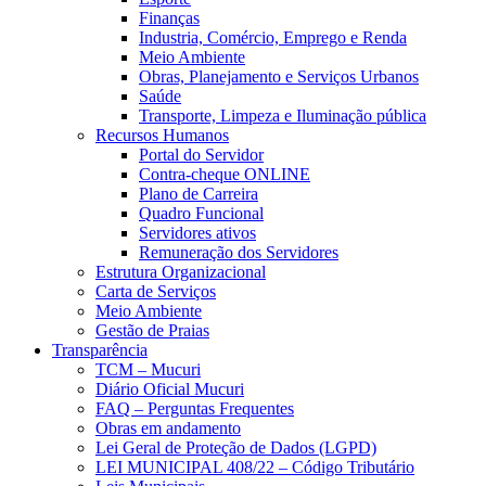
Finanças
Industria, Comércio, Emprego e Renda
Meio Ambiente
Obras, Planejamento e Serviços Urbanos
Saúde
Transporte, Limpeza e Iluminação pública
Recursos Humanos
Portal do Servidor
Contra-cheque ONLINE
Plano de Carreira
Quadro Funcional
Servidores ativos
Remuneração dos Servidores
Estrutura Organizacional
Carta de Serviços
Meio Ambiente
Gestão de Praias
Transparência
TCM – Mucuri
Diário Oficial Mucuri
FAQ – Perguntas Frequentes
Obras em andamento
Lei Geral de Proteção de Dados (LGPD)
LEI MUNICIPAL 408/22 – Código Tributário