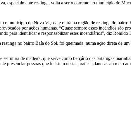
a, especialmente restinga, volta a ser recorrente no município de Mucur
m o município de Nova Viçosa e outra na região de restinga do bairro 
ovocados por ações humanas. “Quase sempre esses incêndios são prov
o para identificar e responsabilizar estes incendiários”, diz Ronildo 
 da restinga no bairro Baía do Sol, foi queimada, numa ação direta de 
 estrutura de madeira, que serve como berçário das tartarugas marinhas
gente presenciar pessoas que insistem nestas práticas danosas ao meio a