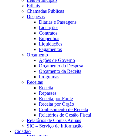
Leis Municipais
Editais
Chamadas Públicas
Despesas
Diárias e Passagens
Licitações
Contratos
Empenhos
Liquidações
Pagamentos
Orçamento
Ações de Governo
Orçamento da Despesa
Orçamento da Receita
Programas
Receitas
Receita
Repasses
Receita por Fonte
Receita por Órgão
Conhecimento de Receita
Relatórios de Gestão Fiscal
Relatórios de Contas Anuais
SIC – Serviço de Informação
Cidadão