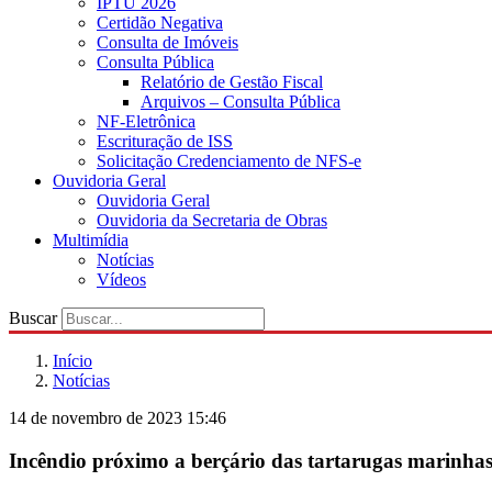
IPTU 2026
Certidão Negativa
Consulta de Imóveis
Consulta Pública
Relatório de Gestão Fiscal
Arquivos – Consulta Pública
NF-Eletrônica
Escrituração de ISS
Solicitação Credenciamento de NFS-e
Ouvidoria Geral
Ouvidoria Geral
Ouvidoria da Secretaria de Obras
Multimídia
Notícias
Vídeos
Buscar
Início
Notícias
14 de novembro de 2023 15:46
Incêndio próximo a berçário das tartarugas marinhas