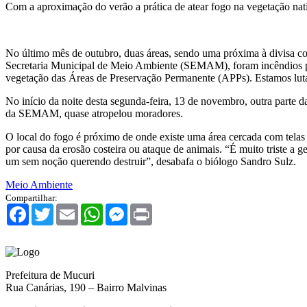
Com a aproximação do verão a prática de atear fogo na vegetação nativ
No último mês de outubro, duas áreas, sendo uma próxima à divisa co
Secretaria Municipal de Meio Ambiente (SEMAM), foram incêndios pr
vegetação das Áreas de Preservação Permanente (APPs). Estamos lutand
No início da noite desta segunda-feira, 13 de novembro, outra parte
da SEMAM, quase atropelou moradores.
O local do fogo é próximo de onde existe uma área cercada com telas e
por causa da erosão costeira ou ataque de animais. “É muito triste a 
um sem noção querendo destruir”, desabafa o biólogo Sandro Sulz.
Meio Ambiente
Compartilhar:
Facebook
Twitter
Email
WhatsApp
Messenger
Print
Prefeitura de Mucuri
Rua Canárias, 190 – Bairro Malvinas