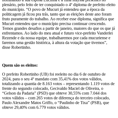
plenário, pelo feito de ter conquistado o 4º diploma de prefeito eleito
do município. “O povo de Mucuri já entendeu que a época da
politicagem já ficou pra trás, tanto que as eleições deste ano foram
fruto puramente do trabalho. Ao receber esse diploma, significa que
Mucuri entendeu que o município precisa continuar crescendo.
Temos grandes desafios a partir de janeiro, maiores do que os que já
enfrentamos. Ao lado do meu atual e futuro vice-prefeito Vanderlei
Rezende e da nossa equipe, trabalharemos por cada mucuriense e
faremos uma gestão histórica, à altura da votação que tivemos”,
disse Robertinho.
Quem são os eleitos:
O prefeito Robertinho (UB) foi reeleito no dia 6 de outubro de
2024, para o seu 4º mandato com 35,41% dos votos válidos,
totalizando a quantia de 8.163 votos – representando 1.119 votos de
frente do segundo colocado, Gecivaldo Maciel de Oliveira, o
“Gelson da Padaria” (PSD) que obteve 30,55% com 7.044 dos
votos válidos – com 265 votos de diferença do terceiro colocado,
Paulo Alexandre Matos Griffo, o “Paulinho de Tixa” (PSB), que
obteve 29,40% com 6.779 votos válidos.