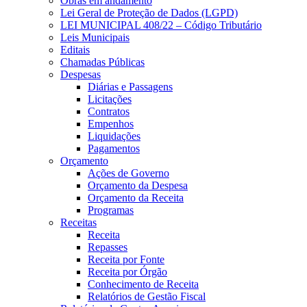
Obras em andamento
Lei Geral de Proteção de Dados (LGPD)
LEI MUNICIPAL 408/22 – Código Tributário
Leis Municipais
Editais
Chamadas Públicas
Despesas
Diárias e Passagens
Licitações
Contratos
Empenhos
Liquidações
Pagamentos
Orçamento
Ações de Governo
Orçamento da Despesa
Orçamento da Receita
Programas
Receitas
Receita
Repasses
Receita por Fonte
Receita por Órgão
Conhecimento de Receita
Relatórios de Gestão Fiscal