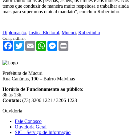
valorizando todas as pessoas, as leis, os limites e aos índices. Nós
temos que conduzir de maneira muito respeitosa e trabalhar ainda
mais para superamos o atual mandato”, concluiu Robertinho.
Diplomação
,
Justiça Eleitoral
,
Mucuri
,
Robertinho
Compartilhar:
Facebook
Twitter
Email
WhatsApp
Messenger
Print
Prefeitura de Mucuri
Rua Canárias, 190 – Bairro Malvinas
Horário de Funcionamento ao público:
8h às 13h.
Contato:
(73) 3206 1221 / 3206 1223
Ouvidoria
Fale Conosco
Ouvidoria Geral
SIC - Serviço de Informação