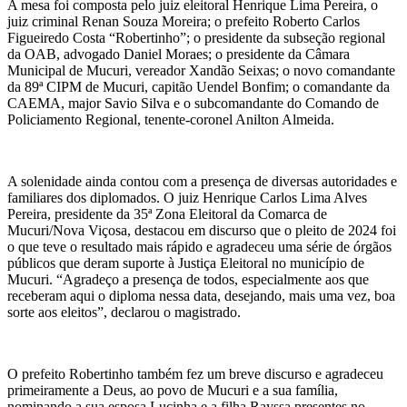
A mesa foi composta pelo juiz eleitoral Henrique Lima Pereira, o
juiz criminal Renan Souza Moreira; o prefeito Roberto Carlos
Figueiredo Costa “Robertinho”; o presidente da subseção regional
da OAB, advogado Daniel Moraes; o presidente da Câmara
Municipal de Mucuri, vereador Xandão Seixas; o novo comandante
da 89ª CIPM de Mucuri, capitão Uendel Bonfim; o comandante da
CAEMA, major Savio Silva e o subcomandante do Comando de
Policiamento Regional, tenente-coronel Anilton Almeida.
A solenidade ainda contou com a presença de diversas autoridades e
familiares dos diplomados. O juiz Henrique Carlos Lima Alves
Pereira, presidente da 35ª Zona Eleitoral da Comarca de
Mucuri/Nova Viçosa, destacou em discurso que o pleito de 2024 foi
o que teve o resultado mais rápido e agradeceu uma série de órgãos
públicos que deram suporte à Justiça Eleitoral no município de
Mucuri. “Agradeço a presença de todos, especialmente aos que
receberam aqui o diploma nessa data, desejando, mais uma vez, boa
sorte aos eleitos”, declarou o magistrado.
O prefeito Robertinho também fez um breve discurso e agradeceu
primeiramente a Deus, ao povo de Mucuri e a sua família,
nominando a sua esposa Lucinha e a filha Rayssa presentes no