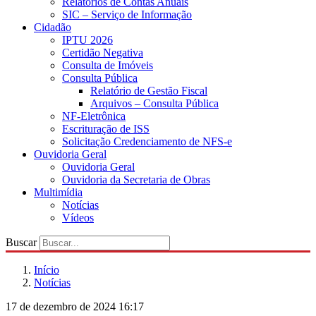
Relatórios de Contas Anuais
SIC – Serviço de Informação
Cidadão
IPTU 2026
Certidão Negativa
Consulta de Imóveis
Consulta Pública
Relatório de Gestão Fiscal
Arquivos – Consulta Pública
NF-Eletrônica
Escrituração de ISS
Solicitação Credenciamento de NFS-e
Ouvidoria Geral
Ouvidoria Geral
Ouvidoria da Secretaria de Obras
Multimídia
Notícias
Vídeos
Buscar
Início
Notícias
17 de dezembro de 2024 16:17