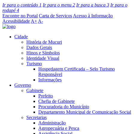
Ir para o conteúdo
1
Ir para o menu
2
Ir para a busca
3
Ir para o
rodapé
4
Encontre no Portal
Carta de Serviços
Acesso à Informação
Acessibilidade
A+
A-
Cidade
História de Mucuri
Dados Gerais
Hinos e Símbolos
Identidade Visual
Turismo
Hospedagem Certificada – Selo Turismo
Responsável
Informações
Governo
Gabinete
Prefeito
Chefia de Gabinete
Procuradoria do Município
Departamento Municipal de Comunicação Social
Secretarias
Administração
Agropecuária e Pesca
Assistência Social