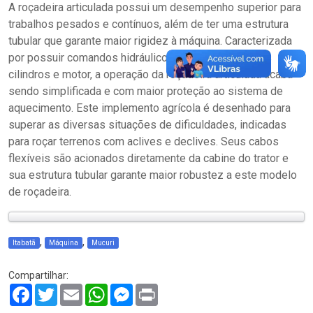
A roçadeira articulada possui um desempenho superior para
trabalhos pesados e contínuos, além de ter uma estrutura
tubular que garante maior rigidez à máquina. Caracterizada
por possuir comandos hidráulicos independentes dos
cilindros e motor, a operação da roçadeira articulada acaba
sendo simplificada e com maior proteção ao sistema de
aquecimento. Este implemento agrícola é desenhado para
superar as diversas situações de dificuldades, indicadas
para roçar terrenos com aclives e declives. Seus cabos
flexíveis são acionados diretamente da cabine do trator e
sua estrutura tubular garante maior robustez a este modelo
de roçadeira.
,
,
Itabatã
Máquina
Mucuri
Compartilhar:
Facebook
Twitter
Email
WhatsApp
Messenger
Print