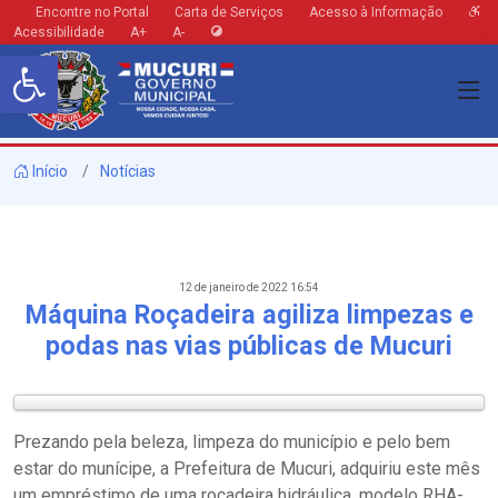
Encontre no Portal
Carta de Serviços
Acesso à Informação
Acessibilidade
A+
A-
Barra de Ferramentas Aberta
Início
Notícias
12 de janeiro de 2022 16:54
Máquina Roçadeira agiliza limpezas e
podas nas vias públicas de Mucuri
Prezando pela beleza, limpeza do município e pelo bem
estar do munícipe, a Prefeitura de Mucuri, adquiriu este mês
um empréstimo de uma roçadeira hidráulica, modelo RHA-