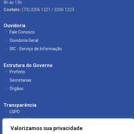
8h às 13h.
Contato:
(73) 3206 1221 / 3206 1223
Ouvidoria
Fale Conosco
Ouvidoria Geral
SIC - Serviço de Informação
Estrutura do Governo
Prefeito
Secretarias
Órgãos
Transparência
LGPD
Carta de Serviços
Valorizamos sua privacidade
Leis Municipais