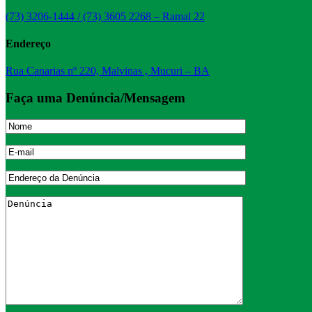
(73) 3206-1444 / (73) 3605 2268 – Ramal 22
Endereço
Rua Canarias nº 220, Malvinas , Mucuri – BA
Faça uma Denúncia/Mensagem