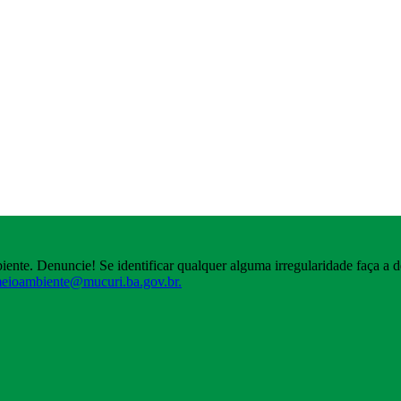
iente. Denuncie! Se identificar qualquer alguma irregularidade faça a
meioambiente@mucuri.ba.gov.br.