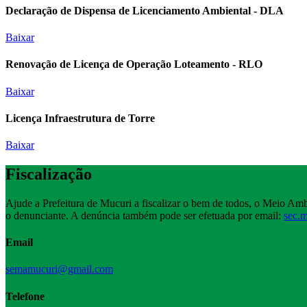
Declaração de Dispensa de Licenciamento Ambiental - DLA
Baixar
Renovação de Licença de Operação Loteamento - RLO
Baixar
Licença Infraestrutura de Torre
Baixar
Fiscalização
Ajude a Prefeitura de Mucuri a fiscalizar o bem de todos, o Meio Amb
o denunciante. A denúncia também pode ser efetuada por email:
sec.
Email
semamucuri@gmail.com
Telefone