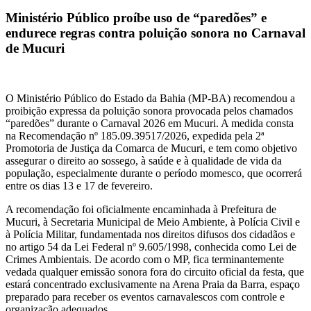
Ministério Público proíbe uso de “paredões” e
endurece regras contra poluição sonora no Carnaval
de Mucuri
O Ministério Público do Estado da Bahia (MP-BA) recomendou a
proibição expressa da poluição sonora provocada pelos chamados
“paredões” durante o Carnaval 2026 em Mucuri. A medida consta
na Recomendação nº 185.09.39517/2026, expedida pela 2ª
Promotoria de Justiça da Comarca de Mucuri, e tem como objetivo
assegurar o direito ao sossego, à saúde e à qualidade de vida da
população, especialmente durante o período momesco, que ocorrerá
entre os dias 13 e 17 de fevereiro.
A recomendação foi oficialmente encaminhada à Prefeitura de
Mucuri, à Secretaria Municipal de Meio Ambiente, à Polícia Civil e
à Polícia Militar, fundamentada nos direitos difusos dos cidadãos e
no artigo 54 da Lei Federal nº 9.605/1998, conhecida como Lei de
Crimes Ambientais. De acordo com o MP, fica terminantemente
vedada qualquer emissão sonora fora do circuito oficial da festa, que
estará concentrado exclusivamente na Arena Praia da Barra, espaço
preparado para receber os eventos carnavalescos com controle e
organização adequados.