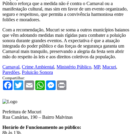
Público reforça que a medida não é contra o Carnaval ou a
manifestação cultural, mas sim em favor de um evento organizado,
seguro e respeitoso, que permita a convivência harmoniosa entre
foliões e moradores.
Com a recomendação, Mucuri se soma a outros municípios baianos
que vêm adotando medidas mais rígidas para combater a poluição
sonora durante grandes eventos. A expectativa é que a atuação
integrada do poder público e das forças de segurança garanta um
Carnaval mais tranquilo, preservando a alegria da festa sem abrir
mão do respeito às leis e aos direitos coletivos da população.
Carnaval
,
Crime Ambiental
,
Ministério Público
,
MP
,
Mucuri
,
Paredões
,
Poluição Sonora
Compartilhar:
Facebook
Twitter
Email
WhatsApp
Messenger
Print
Prefeitura de Mucuri
Rua Canárias, 190 – Bairro Malvinas
Horário de Funcionamento ao público:
8h às 13h.