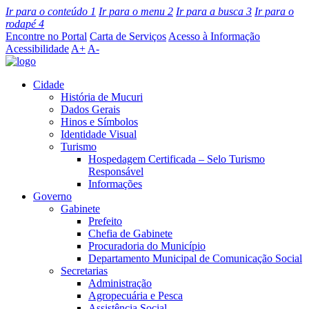
Ir para o conteúdo
1
Ir para o menu
2
Ir para a busca
3
Ir para o
rodapé
4
Encontre no Portal
Carta de Serviços
Acesso à Informação
Acessibilidade
A+
A-
Cidade
História de Mucuri
Dados Gerais
Hinos e Símbolos
Identidade Visual
Turismo
Hospedagem Certificada – Selo Turismo
Responsável
Informações
Governo
Gabinete
Prefeito
Chefia de Gabinete
Procuradoria do Município
Departamento Municipal de Comunicação Social
Secretarias
Administração
Agropecuária e Pesca
Assistência Social