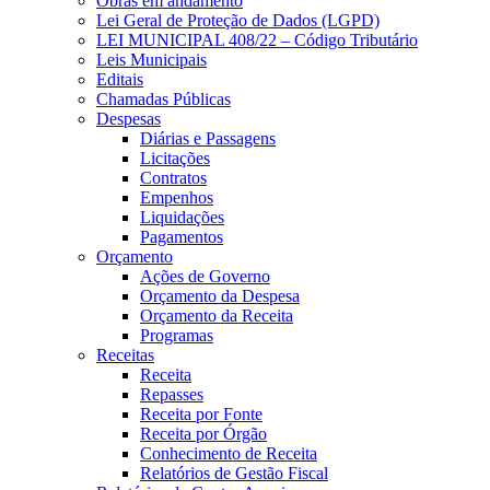
Obras em andamento
Lei Geral de Proteção de Dados (LGPD)
LEI MUNICIPAL 408/22 – Código Tributário
Leis Municipais
Editais
Chamadas Públicas
Despesas
Diárias e Passagens
Licitações
Contratos
Empenhos
Liquidações
Pagamentos
Orçamento
Ações de Governo
Orçamento da Despesa
Orçamento da Receita
Programas
Receitas
Receita
Repasses
Receita por Fonte
Receita por Órgão
Conhecimento de Receita
Relatórios de Gestão Fiscal