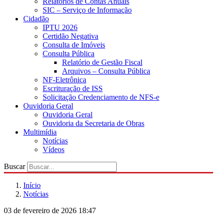
Relatórios de Contas Anuais
SIC – Serviço de Informação
Cidadão
IPTU 2026
Certidão Negativa
Consulta de Imóveis
Consulta Pública
Relatório de Gestão Fiscal
Arquivos – Consulta Pública
NF-Eletrônica
Escrituração de ISS
Solicitação Credenciamento de NFS-e
Ouvidoria Geral
Ouvidoria Geral
Ouvidoria da Secretaria de Obras
Multimídia
Notícias
Vídeos
Buscar
Início
Notícias
03 de fevereiro de 2026 18:47