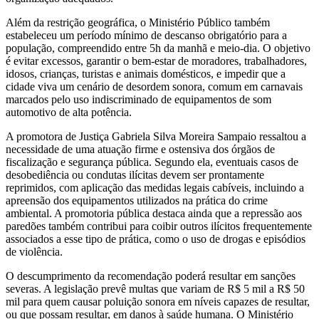
Além da restrição geográfica, o Ministério Público também
estabeleceu um período mínimo de descanso obrigatório para a
população, compreendido entre 5h da manhã e meio-dia. O objetivo
é evitar excessos, garantir o bem-estar de moradores, trabalhadores,
idosos, crianças, turistas e animais domésticos, e impedir que a
cidade viva um cenário de desordem sonora, comum em carnavais
marcados pelo uso indiscriminado de equipamentos de som
automotivo de alta potência.
A promotora de Justiça Gabriela Silva Moreira Sampaio ressaltou a
necessidade de uma atuação firme e ostensiva dos órgãos de
fiscalização e segurança pública. Segundo ela, eventuais casos de
desobediência ou condutas ilícitas devem ser prontamente
reprimidos, com aplicação das medidas legais cabíveis, incluindo a
apreensão dos equipamentos utilizados na prática do crime
ambiental. A promotoria pública destaca ainda que a repressão aos
paredões também contribui para coibir outros ilícitos frequentemente
associados a esse tipo de prática, como o uso de drogas e episódios
de violência.
O descumprimento da recomendação poderá resultar em sanções
severas. A legislação prevê multas que variam de R$ 5 mil a R$ 50
mil para quem causar poluição sonora em níveis capazes de resultar,
ou que possam resultar, em danos à saúde humana. O Ministério