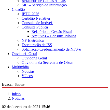
Relatórios de Contas Anuais
SIC – Serviço de Informação
Cidadão
IPTU 2026
Certidão Negativa
Consulta de Imóveis
Consulta Pública
Relatório de Gestão Fiscal
Arquivos – Consulta Pública
NF-Eletrônica
Escrituração de ISS
Solicitação Credenciamento de NFS-e
Ouvidoria Geral
Ouvidoria Geral
Ouvidoria da Secretaria de Obras
Multimídia
Notícias
Vídeos
Buscar
Início
Notícias
02 de dezembro de 2021 15:46