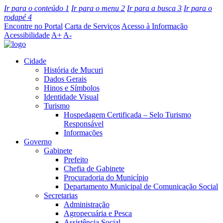
Ir para o conteúdo
1
Ir para o menu
2
Ir para a busca
3
Ir para o
rodapé
4
Encontre no Portal
Carta de Serviços
Acesso à Informação
Acessibilidade
A+
A-
Cidade
História de Mucuri
Dados Gerais
Hinos e Símbolos
Identidade Visual
Turismo
Hospedagem Certificada – Selo Turismo
Responsável
Informações
Governo
Gabinete
Prefeito
Chefia de Gabinete
Procuradoria do Município
Departamento Municipal de Comunicação Social
Secretarias
Administração
Agropecuária e Pesca
Assistência Social