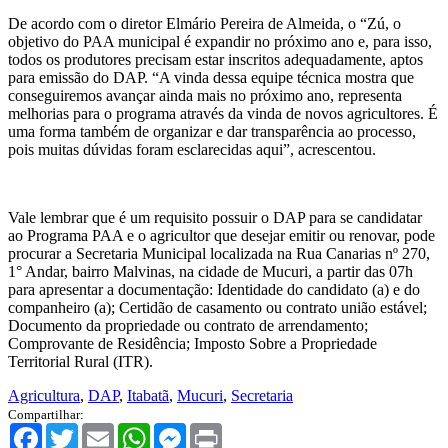
De acordo com o diretor Elmário Pereira de Almeida, o “Zú, o
objetivo do PAA municipal é expandir no próximo ano e, para isso,
todos os produtores precisam estar inscritos adequadamente, aptos
para emissão do DAP. “A vinda dessa equipe técnica mostra que
conseguiremos avançar ainda mais no próximo ano, representa
melhorias para o programa através da vinda de novos agricultores. É
uma forma também de organizar e dar transparência ao processo,
pois muitas dúvidas foram esclarecidas aqui”, acrescentou.
Vale lembrar que é um requisito possuir o DAP para se candidatar
ao Programa PAA e o agricultor que desejar emitir ou renovar, pode
procurar a Secretaria Municipal localizada na Rua Canarias nº 270,
1° Andar, bairro Malvinas, na cidade de Mucuri, a partir das 07h
para apresentar a documentação: Identidade do candidato (a) e do
companheiro (a); Certidão de casamento ou contrato união estável;
Documento da propriedade ou contrato de arrendamento;
Comprovante de Residência; Imposto Sobre a Propriedade
Territorial Rural (ITR).
Agricultura
,
DAP
,
Itabatã
,
Mucuri
,
Secretaria
Compartilhar:
Facebook
Twitter
Email
WhatsApp
Messenger
Print