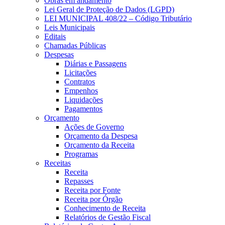
Obras em andamento
Lei Geral de Proteção de Dados (LGPD)
LEI MUNICIPAL 408/22 – Código Tributário
Leis Municipais
Editais
Chamadas Públicas
Despesas
Diárias e Passagens
Licitações
Contratos
Empenhos
Liquidações
Pagamentos
Orçamento
Ações de Governo
Orçamento da Despesa
Orçamento da Receita
Programas
Receitas
Receita
Repasses
Receita por Fonte
Receita por Órgão
Conhecimento de Receita
Relatórios de Gestão Fiscal