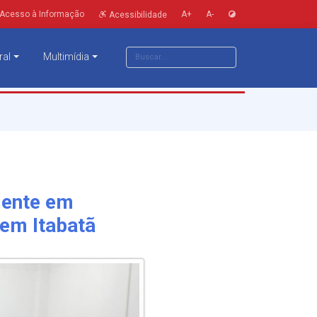
Acesso à Informação
A+
A-
Acessibilidade
ral
Multimídia
Mente em
 em Itabatã