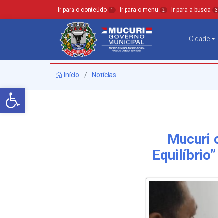
Ir para o conteúdo
Ir para o menu
Ir para a busca
1
2
3
Cidade
Início
Notícias
Barra de Ferramentas Aberta
Mucuri 
Equilíbrio