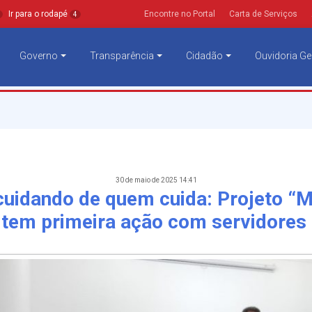
Ir para o rodapé
Encontre no Portal
Carta de Serviços
4
Governo
Transparência
Cidadão
Ouvidoria Ge
30 de maio de 2025 14:41
cuidando de quem cuida: Projeto “
” tem primeira ação com servidores