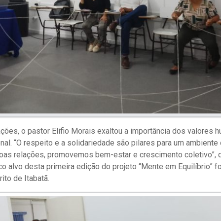
ções, o pastor Elifio Morais exaltou a importância dos valores 
nal. “O respeito e a solidariedade são pilares para um ambiente 
oas relações, promovemos bem-estar e crescimento coletivo”, 
ico alvo desta primeira edição do projeto “Mente em Equilíbrio” f
ito de Itabatã.