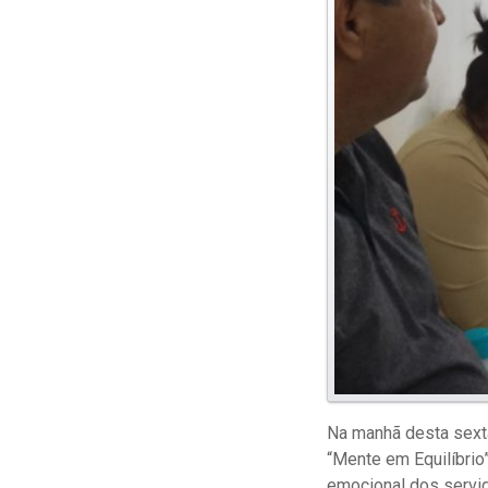
Na manhã desta sexta-
“Mente em Equilíbrio”
emocional dos servid