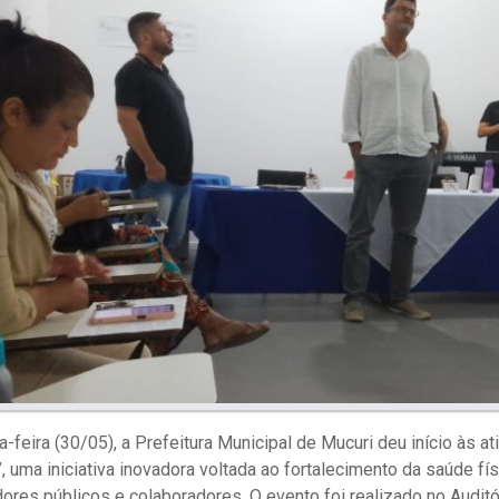
feira (30/05), a Prefeitura Municipal de Mucuri deu início às at
, uma iniciativa inovadora voltada ao fortalecimento da saúde fís
ores públicos e colaboradores. O evento foi realizado no Auditó