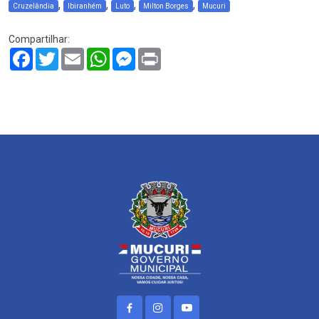
,
,
,
,
Cruzelândia
Ibiranhém
Luto
Milton Borges
Mucuri
Compartilhar:
Facebook
Twitter
Email
WhatsApp
Messenger
Print