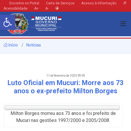
Encontre no Portal
Carta de Serviços
Acesso à Informação
Acessibilidade
A+
A-
Barra de Ferramentas Aberta
Início
Notícias
11 de fevereiro de 2023 09:05
Luto Oficial em Mucuri: Morre aos 73
anos o ex-prefeito Milton Borges
Milton Borges morreu aos 73 anos e foi prefeito de
Mucuri nas gestões 1997/2000 e 2005/2008.