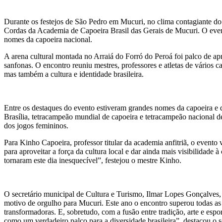
Durante os festejos de São Pedro em Mucuri, no clima contagiante do 
Cordas da Academia de Capoeira Brasil das Gerais de Mucuri. O even
nomes da capoeira nacional.
A arena cultural montada no Arraiá do Forró do Peroá foi palco de apr
sanfonas. O encontro reuniu mestres, professores e atletas de vários 
mas também a cultura e identidade brasileira.
Entre os destaques do evento estiveram grandes nomes da capoeira e 
Brasília, tetracampeão mundial de capoeira e tetracampeão nacional 
dos jogos femininos.
Para Kinho Capoeira, professor titular da academia anfitriã, o evento 
para aproveitar a força da cultura local e dar ainda mais visibilidad
tornaram este dia inesquecível”, festejou o mestre Kinho.
O secretário municipal de Cultura e Turismo, Ilmar Lopes Gonçalves,
motivo de orgulho para Mucuri. Este ano o encontro superou todas as 
transformadoras. E, sobretudo, com a fusão entre tradição, arte e esp
como um verdadeiro palco para a diversidade brasileira”, destacou o s