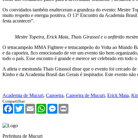
Os convidados também enalteceram a grandeza do evento: Mestre Tope
muito respeito e energia positiva. O 13º Encontro da Academia Brasi
festa acontecer”.
Mestre Topeira, Erick Maia, Thais Girassol e o anfitrião mestr
O tetracampeão MMA Fightere e tetracampeão do Volta ao Mundo Bam
e da capoeira, fico emocionado de ver um evento tão bem organizado, c
todo o país. Esse encontro é grande e merece ser celebrado em todo o 
A atleta e mestranda Thais Girassol disse que o evento foi cercado de
Kinho e da Academia Brasil das Gerais é inspirador. Este evento não 
Academia de Mucuri
,
Capoeira
,
Capoeira de Mucuri
,
Erick Maia
,
Kin
Compartilhar:
Facebook
Twitter
Email
WhatsApp
Messenger
Print
Prefeitura de Mucuri