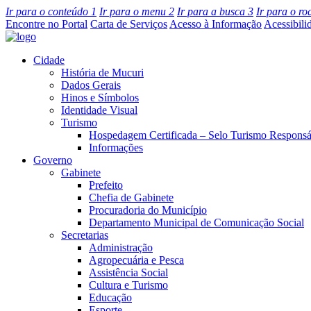
Ir para o conteúdo
1
Ir para o menu
2
Ir para a busca
3
Ir para o r
Encontre no Portal
Carta de Serviços
Acesso à Informação
Acessibili
Cidade
História de Mucuri
Dados Gerais
Hinos e Símbolos
Identidade Visual
Turismo
Hospedagem Certificada – Selo Turismo Responsá
Informações
Governo
Gabinete
Prefeito
Chefia de Gabinete
Procuradoria do Município
Departamento Municipal de Comunicação Social
Secretarias
Administração
Agropecuária e Pesca
Assistência Social
Cultura e Turismo
Educação
Esporte