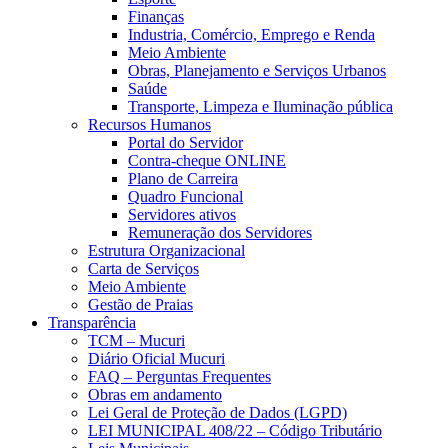
Finanças
Industria, Comércio, Emprego e Renda
Meio Ambiente
Obras, Planejamento e Serviços Urbanos
Saúde
Transporte, Limpeza e Iluminação pública
Recursos Humanos
Portal do Servidor
Contra-cheque ONLINE
Plano de Carreira
Quadro Funcional
Servidores ativos
Remuneração dos Servidores
Estrutura Organizacional
Carta de Serviços
Meio Ambiente
Gestão de Praias
Transparência
TCM – Mucuri
Diário Oficial Mucuri
FAQ – Perguntas Frequentes
Obras em andamento
Lei Geral de Proteção de Dados (LGPD)
LEI MUNICIPAL 408/22 – Código Tributário