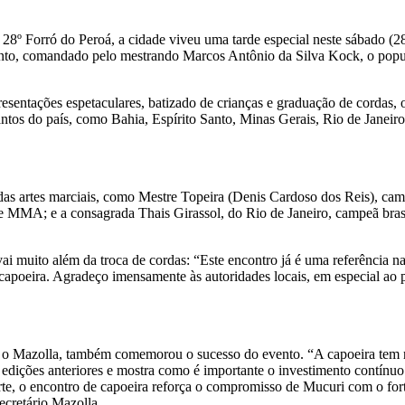
28º Forró do Peroá, a cidade viveu uma tarde especial neste sábado (2
to, comandado pelo mestrando Marcos Antônio da Silva Kock, o popula
esentações espetaculares, batizado de crianças e graduação de cordas, 
cantos do país, como Bahia, Espírito Santo, Minas Gerais, Rio de Janeir
das artes marciais, como Mestre Topeira (Denis Cardoso dos Reis), ca
de MMA; e a consagrada Thais Girassol, do Rio de Janeiro, campeã bra
vai muito além da troca de cordas: “Este encontro já é uma referência n
e à capoeira. Agradeço imensamente às autoridades locais, em especial ao
 o Mazolla, também comemorou o sucesso do evento. “A capoeira tem ra
edições anteriores e mostra como é importante o investimento contínuo 
orte, o encontro de capoeira reforça o compromisso de Mucuri com o for
ecretário Mazolla.