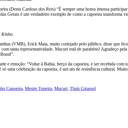
ira (Denis Cardoso dos Reis) “É sempre uma honra imensa participar 
l das Gerais é um verdadeiro exemplo de como a capoeira transforma vid
e Kinho.
bas (VMB), Erick Maia, muito cortejado pelo público, disse que fic
om tanta representatividade. Mucuri está de parabéns! Agradeço pela ac
Brasil”.
 arte e emoção: “Voltar à Bahia, berço da capoeira, e ser recebida com
é só uma celebração da capoeira, é um ato de resistência cultural. Mui
ho Capoeira
,
Mestre Topeira
,
Mucuri
,
Thais Girassol