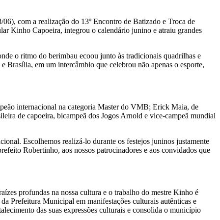
8/06), com a realização do 13º Encontro de Batizado e Troca de
r Kinho Capoeira, integrou o calendário junino e atraiu grandes
onde o ritmo do berimbau ecoou junto às tradicionais quadrilhas e
o e Brasília, em um intercâmbio que celebrou não apenas o esporte,
mpeão internacional na categoria Master do VMB; Erick Maia, de
sileira de capoeira, bicampeã dos Jogos Arnold e vice-campeã mundial
acional. Escolhemos realizá-lo durante os festejos juninos justamente
 prefeito Robertinho, aos nossos patrocinadores e aos convidados que
ízes profundas na nossa cultura e o trabalho do mestre Kinho é
da Prefeitura Municipal em manifestações culturais autênticas e
talecimento das suas expressões culturais e consolida o município