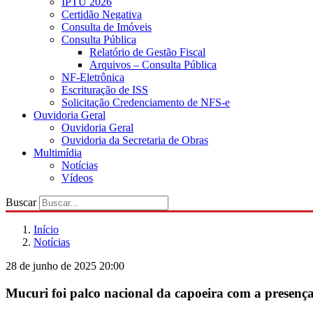
IPTU 2026
Certidão Negativa
Consulta de Imóveis
Consulta Pública
Relatório de Gestão Fiscal
Arquivos – Consulta Pública
NF-Eletrônica
Escrituração de ISS
Solicitação Credenciamento de NFS-e
Ouvidoria Geral
Ouvidoria Geral
Ouvidoria da Secretaria de Obras
Multimídia
Notícias
Vídeos
Buscar
Início
Notícias
28 de junho de 2025 20:00
Mucuri foi palco nacional da capoeira com a presença 