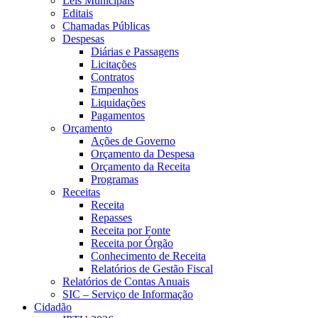
Leis Municipais
Editais
Chamadas Públicas
Despesas
Diárias e Passagens
Licitações
Contratos
Empenhos
Liquidações
Pagamentos
Orçamento
Ações de Governo
Orçamento da Despesa
Orçamento da Receita
Programas
Receitas
Receita
Repasses
Receita por Fonte
Receita por Órgão
Conhecimento de Receita
Relatórios de Gestão Fiscal
Relatórios de Contas Anuais
SIC – Serviço de Informação
Cidadão