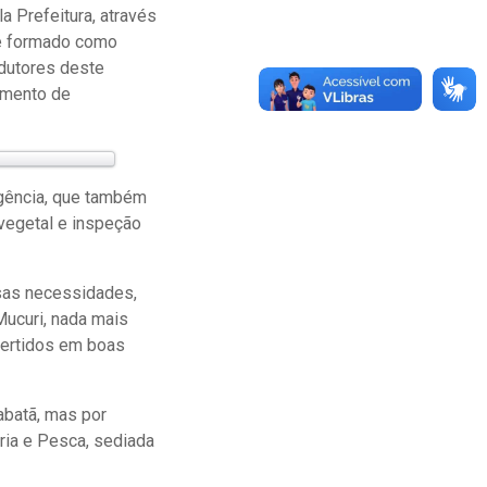
a Prefeitura, através
 é formado como
odutores deste
bimento de
Agência, que também
 vegetal e inspeção
ssas necessidades,
 Mucuri, nada mais
vertidos em boas
tabatã, mas por
ria e Pesca, sediada