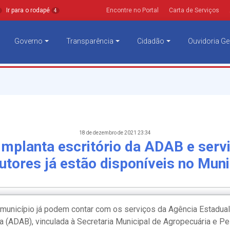
Ir para o rodapé
Encontre no Portal
Carta de Serviços
4
Governo
Transparência
Cidadão
Ouvidoria Ge
18 de dezembro de 2021 23:34
implanta escritório da ADAB e serv
utores já estão disponíveis no Muni
 município já podem contar com os serviços da Agência Estadua
a (ADAB), vinculada à Secretaria Municipal de Agropecuária e P