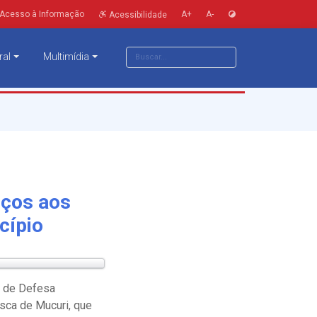
Acesso à Informação
A+
A-
Acessibilidade
ral
Multimídia
iços aos
cípio
l de Defesa
esca de Mucuri, que