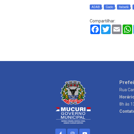
,
,
,
ADAB
Gado
Itabatã
Compartilhar:
Facebook
Twitter
Email
Prefei
Rua Can
Horári
8h às 1
Contat