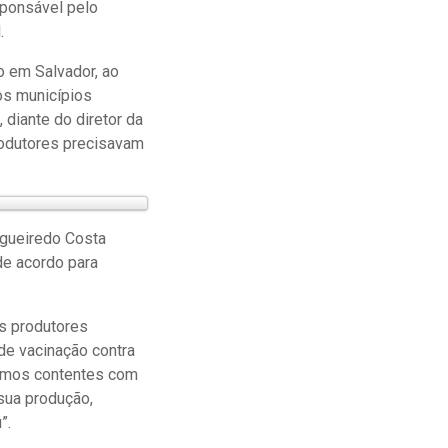
sponsável pelo
.
do em Salvador, ao
os municípios
diante do diretor da
rodutores precisavam
igueiredo Costa
de acordo para
s produtores
de vacinação contra
tamos contentes com
 sua produção,
”.