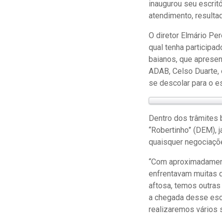
inaugurou seu escrit
atendimento, resulta
O diretor Elmário Per
qual tenha participa
baianos, que apresen
ADAB, Celso Duarte, 
se descolar para o e
Dentro dos trâmites 
“Robertinho” (DEM), 
quaisquer negociaçõe
“Com aproximadament
enfrentavam muitas d
aftosa, temos outra
a chegada desse escri
realizaremos vários 