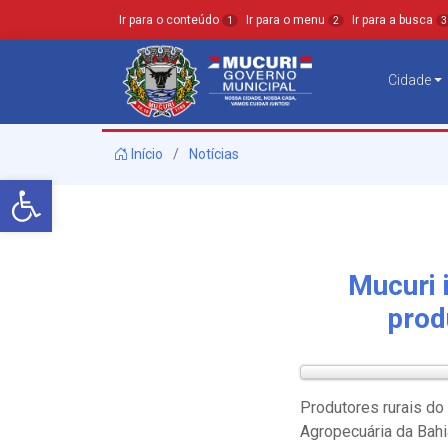
Ir para o conteúdo
Ir para o menu
Ir para a busca
1
2
3
Cidade
Início
Notícias
Barra de Ferramentas Aberta
Mucuri 
prod
Produtores rurais do
Agropecuária da Bahi