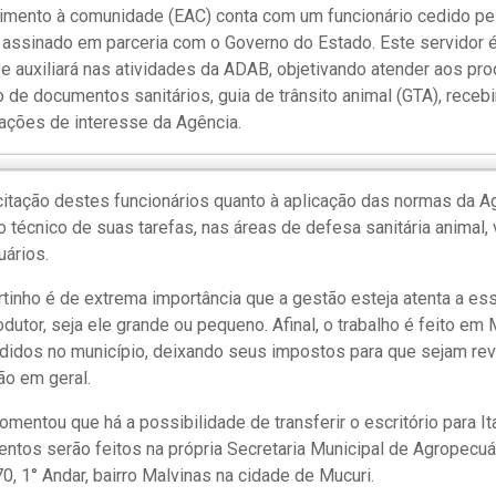
dimento à comunidade (EAC) conta com um funcionário cedido pel
assinado em parceria com o Governo do Estado. Este servidor
 e auxiliará nas atividades da ADAB, objetivando atender aos pr
 de documentos sanitários, guia de trânsito animal (GTA), rece
cações de interesse da Agência.
itação destes funcionários quanto à aplicação das normas da 
técnico de suas tarefas, nas áreas de defesa sanitária animal,
ários.
rtinho é de extrema importância que a gestão esteja atenta a e
dutor, seja ele grande ou pequeno. Afinal, o trabalho é feito em
ndidos no município, deixando seus impostos para que sejam re
ão em geral.
comentou que há a possibilidade de transferir o escritório para I
ntos serão feitos na própria Secretaria Municipal de Agropecuá
0, 1° Andar, bairro Malvinas na cidade de Mucuri.