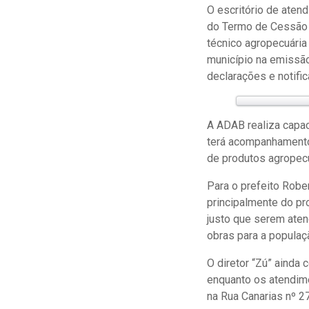
O escritório de aten
do Termo de Cessão 
técnico agropecuária
município na emissão
declarações e notifi
A ADAB realiza capac
terá acompanhamento 
de produtos agropecu
Para o prefeito Robe
principalmente do pro
justo que serem ate
obras para a populaç
O diretor “Zú” ainda 
enquanto os atendime
na Rua Canarias nº 27