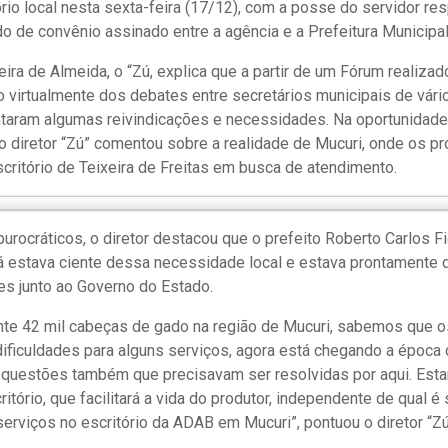
ório local nesta sexta-feira (17/12), com a posse do servidor re
do de convênio assinado entre a agência e a Prefeitura Municipal
eira de Almeida, o “Zú, explica que a partir de um Fórum realiza
do virtualmente dos debates entre secretários municipais de vári
taram algumas reivindicações e necessidades. Na oportunidade, 
o diretor “Zú” comentou sobre a realidade de Mucuri, onde os p
scritório de Teixeira de Freitas em busca de atendimento.
burocráticos, o diretor destacou que o prefeito Roberto Carlos F
já estava ciente dessa necessidade local e estava prontamente 
s junto ao Governo do Estado.
e 42 mil cabeças de gado na região de Mucuri, sabemos que o
ificuldades para alguns serviços, agora está chegando a época 
s questões também que precisavam ser resolvidas por aqui. Es
tório, que facilitará a vida do produtor, independente de qual é
serviços no escritório da ADAB em Mucuri”, pontuou o diretor “Zú