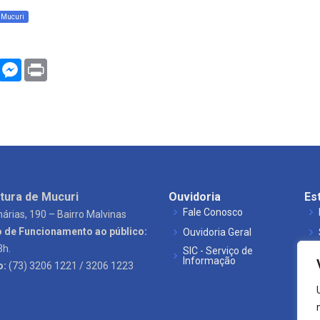
Mucuri
WhatsApp
Messenger
Print
tura de Mucuri
Ouvidoria
Es
Fale Conosco
árias, 190 – Bairro Malvinas
o de Funcionamento ao público:
Ouvidoria Geral
3h.
SIC - Serviço de
Informação
o:
(73) 3206 1221 / 3206 1223