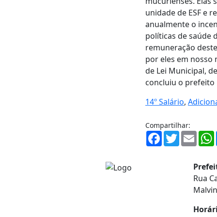
mucurienses. Elas s
unidade de ESF e r
anualmente o incent
políticas de saúde 
remuneração destes 
por eles em nosso m
de Lei Municipal, d
concluiu o prefeito
14º Salário
,
Adicion
Compartilhar:
Facebook
Twitter
Email
Prefe
Rua Ca
Malvi
Horár