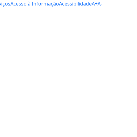
viços
Acesso à Informação
Acessibilidade
A+
A-