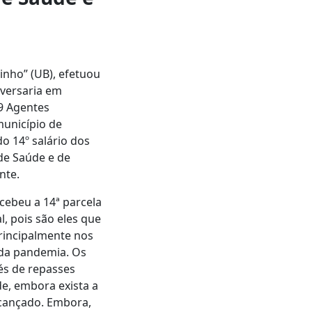
tinho” (UB), efetuou
iversaria em
89 Agentes
município de
o 14º salário dos
 de Saúde e de
nte.
ebeu a 14ª parcela
, pois são eles que
rincipalmente nos
 da pandemia. Os
és de repasses
de, embora exista a
lcançado. Embora,