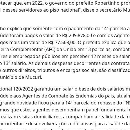
stacar que, em 2022, o governo do prefeito Robertinho pr
l desses servidores ao piso nacional”, disse o secretário Mu
nho explica que somente com o pagamento da 14ª parcela 
úde foram pagos o valor de R$ 209.878,00 e com os Agent
os mais um valor de R$ 77.568,00. O prefeito explica que 
nceira Complementar (AFC) da União em 13 parcelas, compat
dores e empregados públicos em perceber 12 meses de salá
o 13º salário. As demais despesas decorrentes das contrata
e outros direitos, tributos e encargos sociais, são classifi
unicípio de Mucuri.
ional 120/2022 garantiu um salário base de dois salários 
úde e aos Agentes de Combate às Endemias do país, atualm
 grande novidade ficou para a 14ª parcela do repasse do F
emos que estes agentes desempenham papel fundamental 
realizam visitas domiciliares, acompanham a realidade da 
r orientar e desenvolver ações educativas para a saúde da