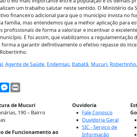
ão o elo mais importante entre a população e os demais pr
ealizam um trabalho salutar neste sentido. O Ministério d
ivo financeiro adicional para que o município invista no f
da família, mas entendemos que a melhor aplicação para es
profissionais de forma a valorizar e incentivar o excelente
unicípio. E foi assim, que viabilizamos a regulamentação 
e forma a garantir definitivamente o efetivo repasse do ince
 Robertinho.
al
,
Agente de Saúde
,
Endemias
,
Itabatã
,
Mucuri
,
Robertinho
WhatsApp
Messenger
Print
itura de Mucuri
Ouvidoria
Es
nárias, 190 – Bairro
Fale Conosco
Go
nas
Ouvidoria Geral
SIC - Serviço de
io de Funcionamento ao
Informação