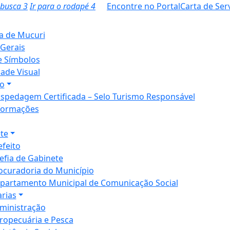
a busca
3
Ir para o rodapé
4
Encontre no Portal
Carta de Ser
ia de Mucuri
Gerais
e Símbolos
dade Visual
o
spedagem Certificada – Selo Turismo Responsável
formações
te
efeito
efia de Gabinete
ocuradoria do Município
partamento Municipal de Comunicação Social
arias
ministração
ropecuária e Pesca