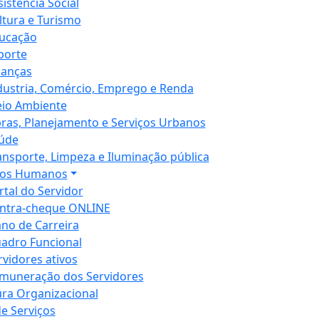
sistência Social
ltura e Turismo
ucação
porte
nanças
dustria, Comércio, Emprego e Renda
io Ambiente
ras, Planejamento e Serviços Urbanos
úde
ansporte, Limpeza e Iluminação pública
sos Humanos
rtal do Servidor
ntra-cheque ONLINE
ano de Carreira
adro Funcional
rvidores ativos
muneração dos Servidores
ura Organizacional
de Serviços