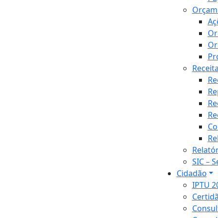
Orçam
Aç
Or
Or
Pr
Receit
Re
Re
Re
Re
Co
Re
Relató
SIC – 
Cidadão
IPTU 2
Certid
Consul