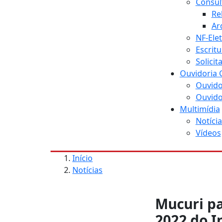
Consul
Re
Ar
NF-Ele
Escritu
Solici
Ouvidoria 
Ouvido
Ouvido
Multimídia
Notícia
Vídeos
Início
Notícias
Mucuri pa
2022 do I