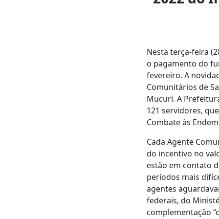
Nesta terça-feira (
o pagamento do fun
fevereiro. A novida
Comunitários de Sa
Mucuri. A Prefeitur
121 servidores, que
Combate às Endemia
Cada Agente Comuni
do incentivo no val
estão em contato d
períodos mais difí
agentes aguardavam
federais, do Minist
complementação “co