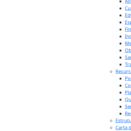
As
Cu
Ed
Es
Fi
In
Me
Ob
Sa
Tr
Recur
Po
Co
Pl
Qu
Se
Re
Estrut
Carta 