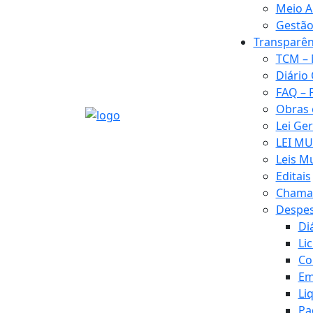
Meio A
Gestão
Transparên
TCM – 
Diário 
FAQ – 
Obras
Lei Ge
LEI MU
Leis M
Editais
Chamad
Despe
Di
Li
Co
Em
Li
Pa