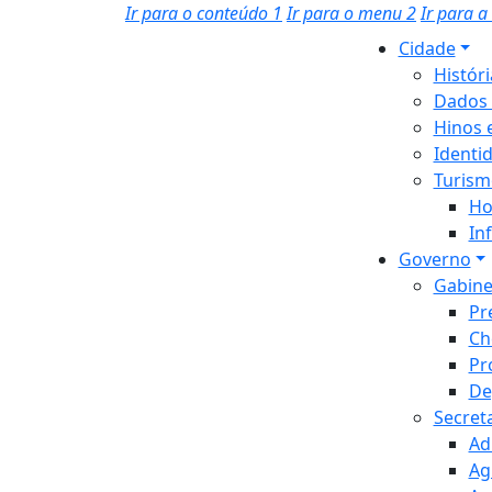
Ir para o conteúdo
1
Ir para o menu
2
Ir para 
Cidade
Histór
Dados 
Hinos 
Identi
Turism
Ho
In
Governo
Gabine
Pr
Ch
Pr
De
Secret
Ad
Ag