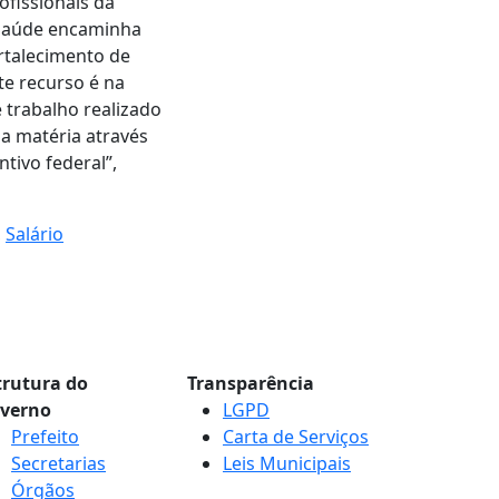
ofissionais da
a Saúde encaminha
ortalecimento de
te recurso é na
 trabalho realizado
da matéria através
ntivo federal”,
,
Salário
trutura do
Transparência
verno
LGPD
Prefeito
Carta de Serviços
Secretarias
Leis Municipais
Órgãos