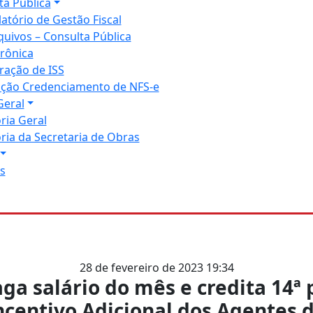
ta Pública
latório de Gestão Fiscal
quivos – Consulta Pública
trônica
ração de ISS
tação Credenciamento de NFS-e
Geral
ria Geral
ria da Secretaria de Obras
s
28 de fevereiro de 2023 19:34
ga salário do mês e credita 14ª 
ncentivo Adicional dos Agentes 