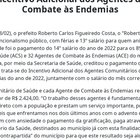
Combate às Endemias
28/02), o prefeito Roberto Carlos Figueiredo Costa, o “Rober
cionalismo público, com férias e 13º salário para quem an
de foi o pagamento do 14º salário do ano de 2022 para os 
úde (ACS) e 32 Agentes de Combate às Endemias (ACE) do 
a, por meio da Secretaria de Saúde, creditou o pagamento d
 trata-se do Incentivo Adicional dos Agentes Comunitários
s do ano de 2022, juntamente com o salário do mês corre
tário de Saúde e cada Agente de Combate às Endemias rec
or de R$ 2.424,00. “O trabalho desses agentes é fundamental
ireto com a população e prestam um serviço importante, p
ceis que enfrentamos nos dois últimos anos com o advento
 com ansiedade o pagamento da gratificação, paga atrav
ério da Saúde, destinados ao município já com esta finalida
ntrapartida” do município para que este resultado seja a