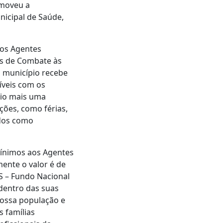
omoveu a
nicipal de Saúde,
aos Agentes
es de Combate às
o município recebe
íveis com os
rio mais uma
ções, como férias,
cados como
mínimos aos Agentes
ente o valor é de
NS – Fundo Nacional
dentro das suas
nossa população e
s famílias