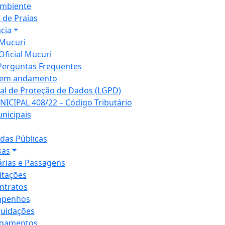
mbiente
 de Praias
cia
Mucuri
Oficial Mucuri
Perguntas Frequentes
 em andamento
ral de Proteção de Dados (LGPD)
NICIPAL 408/22 – Código Tributário
unicipais
as Públicas
sas
árias e Passagens
citações
ntratos
penhos
quidações
gamentos