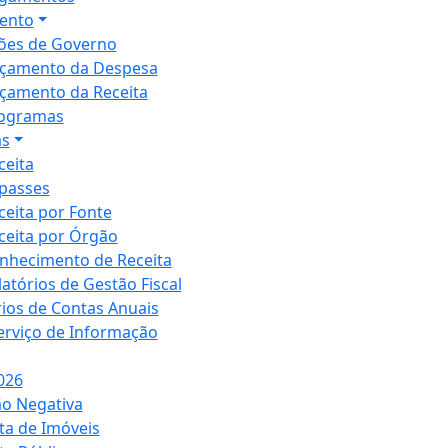
ento
ões de Governo
çamento da Despesa
çamento da Receita
ogramas
as
ceita
passes
ceita por Fonte
ceita por Órgão
nhecimento de Receita
latórios de Gestão Fiscal
rios de Contas Anuais
Serviço de Informação
026
ão Negativa
ta de Imóveis