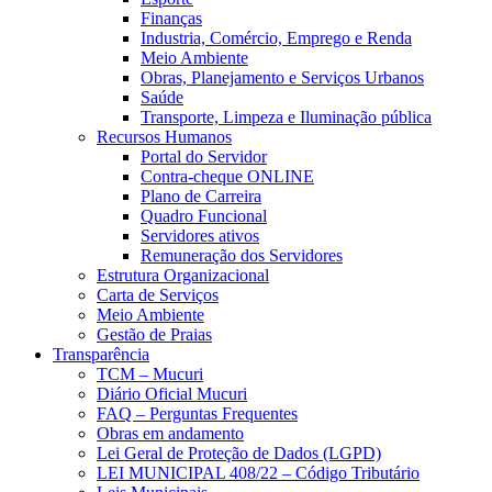
Finanças
Industria, Comércio, Emprego e Renda
Meio Ambiente
Obras, Planejamento e Serviços Urbanos
Saúde
Transporte, Limpeza e Iluminação pública
Recursos Humanos
Portal do Servidor
Contra-cheque ONLINE
Plano de Carreira
Quadro Funcional
Servidores ativos
Remuneração dos Servidores
Estrutura Organizacional
Carta de Serviços
Meio Ambiente
Gestão de Praias
Transparência
TCM – Mucuri
Diário Oficial Mucuri
FAQ – Perguntas Frequentes
Obras em andamento
Lei Geral de Proteção de Dados (LGPD)
LEI MUNICIPAL 408/22 – Código Tributário