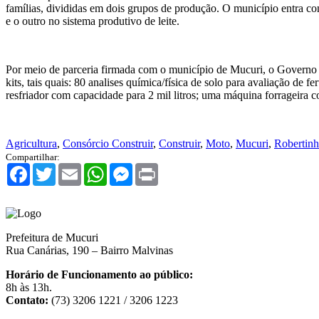
famílias, divididas em dois grupos de produção. O município entra com
e o outro no sistema produtivo de leite.
Por meio de parceria firmada com o município de Mucuri, o Governo
kits, tais quais: 80 analises química/física de solo para avaliação de 
resfriador com capacidade para 2 mil litros; uma máquina forrageira
Agricultura
,
Consórcio Construir
,
Construir
,
Moto
,
Mucuri
,
Robertin
Compartilhar:
Facebook
Twitter
Email
WhatsApp
Messenger
Print
Prefeitura de Mucuri
Rua Canárias, 190 – Bairro Malvinas
Horário de Funcionamento ao público:
8h às 13h.
Contato:
(73) 3206 1221 / 3206 1223