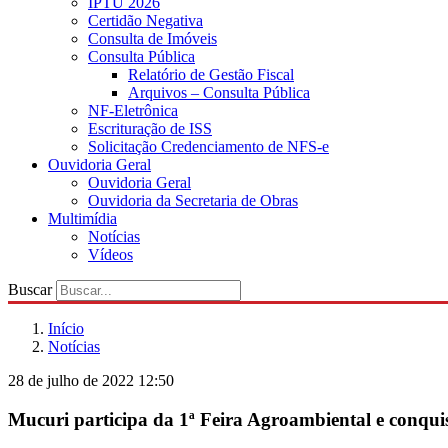
IPTU 2026
Certidão Negativa
Consulta de Imóveis
Consulta Pública
Relatório de Gestão Fiscal
Arquivos – Consulta Pública
NF-Eletrônica
Escrituração de ISS
Solicitação Credenciamento de NFS-e
Ouvidoria Geral
Ouvidoria Geral
Ouvidoria da Secretaria de Obras
Multimídia
Notícias
Vídeos
Buscar
Início
Notícias
28 de julho de 2022 12:50
Mucuri participa da 1ª Feira Agroambiental e conqu