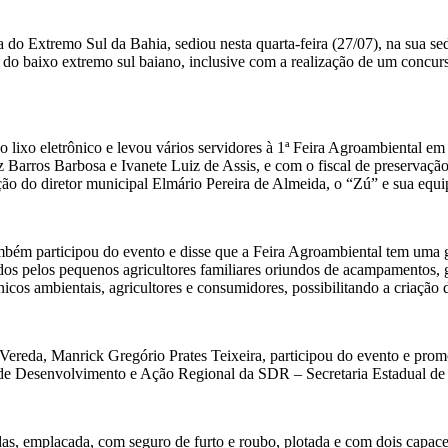
 Extremo Sul da Bahia, sediou nesta quarta-feira (27/07), na sua sede
 do baixo extremo sul baiano, inclusive com a realização de um concu
lixo eletrônico e levou vários servidores à 1ª Feira Agroambiental em
 Barros Barbosa e Ivanete Luiz de Assis, e com o fiscal de preservaç
o do diretor municipal Elmário Pereira de Almeida, o “Zú” e sua equi
bém participou do evento e disse que a Feira Agroambiental tem uma gr
dos pelos pequenos agricultores familiares oriundos de acampamentos,
icos ambientais, agricultores e consumidores, possibilitando a criação d
eda, Manrick Gregório Prates Teixeira, participou do evento e promov
esenvolvimento e Ação Regional da SDR – Secretaria Estadual de 
, emplacada, com seguro de furto e roubo, plotada e com dois capace