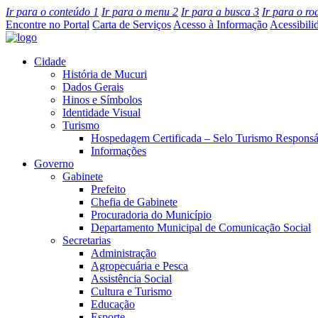
Ir para o conteúdo
1
Ir para o menu
2
Ir para a busca
3
Ir para o r
Encontre no Portal
Carta de Serviços
Acesso à Informação
Acessibili
Cidade
História de Mucuri
Dados Gerais
Hinos e Símbolos
Identidade Visual
Turismo
Hospedagem Certificada – Selo Turismo Responsá
Informações
Governo
Gabinete
Prefeito
Chefia de Gabinete
Procuradoria do Município
Departamento Municipal de Comunicação Social
Secretarias
Administração
Agropecuária e Pesca
Assistência Social
Cultura e Turismo
Educação
Esporte