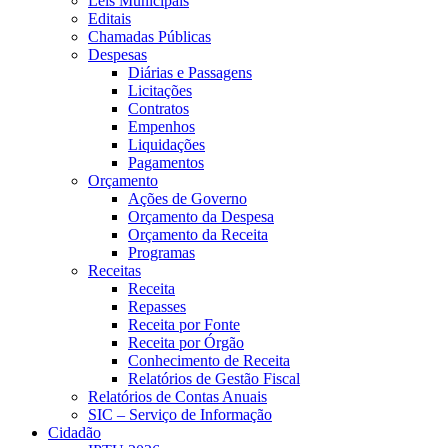
Leis Municipais
Editais
Chamadas Públicas
Despesas
Diárias e Passagens
Licitações
Contratos
Empenhos
Liquidações
Pagamentos
Orçamento
Ações de Governo
Orçamento da Despesa
Orçamento da Receita
Programas
Receitas
Receita
Repasses
Receita por Fonte
Receita por Órgão
Conhecimento de Receita
Relatórios de Gestão Fiscal
Relatórios de Contas Anuais
SIC – Serviço de Informação
Cidadão