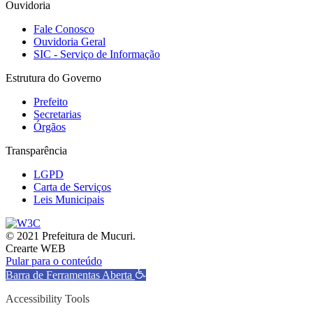
Ouvidoria
Fale Conosco
Ouvidoria Geral
SIC - Serviço de Informação
Estrutura do Governo
Prefeito
Secretarias
Órgãos
Transparência
LGPD
Carta de Serviços
Leis Municipais
© 2021 Prefeitura de Mucuri.
Crearte WEB
Pular para o conteúdo
Barra de Ferramentas Aberta
Accessibility Tools