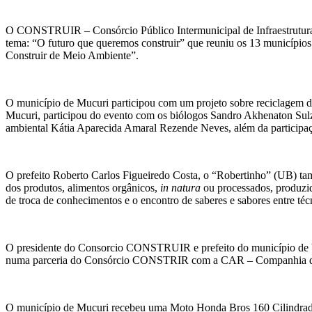
O CONSTRUIR – Consórcio Público Intermunicipal de Infraestrutura do
tema: “O futuro que queremos construir” que reuniu os 13 municípios
Construir de Meio Ambiente”.
O município de Mucuri participou com um projeto sobre reciclagem do 
Mucuri, participou do evento com os biólogos Sandro Akhenaton Sulz
ambiental Kátia Aparecida Amaral Rezende Neves, além da participaçã
O prefeito Roberto Carlos Figueiredo Costa, o “Robertinho” (UB) tam
dos produtos, alimentos orgânicos,
in natura
ou processados, produzi
de troca de conhecimentos e o encontro de saberes e sabores entre técn
O presidente do Consorcio CONSTRUIR e prefeito do município de Ver
numa parceria do Consórcio CONSTRIR com a CAR – Companhia de D
O município de Mucuri recebeu uma Moto Honda Bros 160 Cilindradas