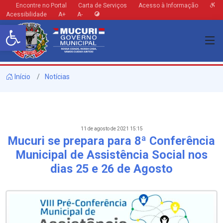
Encontre no Portal
Carta de Serviços
Acesso à Informação
Acessibilidade
A+
A-
Barra de Ferramentas Aberta
Início
Notícias
11 de agosto de 2021 15:15
Mucuri se prepara para 8ª Conferência
Municipal de Assistência Social nos
dias 25 e 26 de Agosto