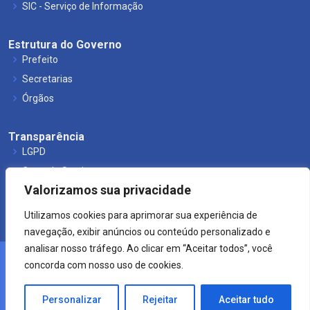
SIC - Serviço de Informação
Estrutura do Governo
Prefeito
Secretarias
Órgãos
Transparência
LGPD
Carta de Serviços
Valorizamos sua privacidade
Leis Municipais
Utilizamos cookies para aprimorar sua experiência de
navegação, exibir anúncios ou conteúdo personalizado e
analisar nosso tráfego. Ao clicar em “Aceitar todos”, você
concorda com nosso uso de cookies.
© 2021 Prefeitura de Mucuri.
Crearte WEB
Personalizar
Rejeitar
Aceitar tudo