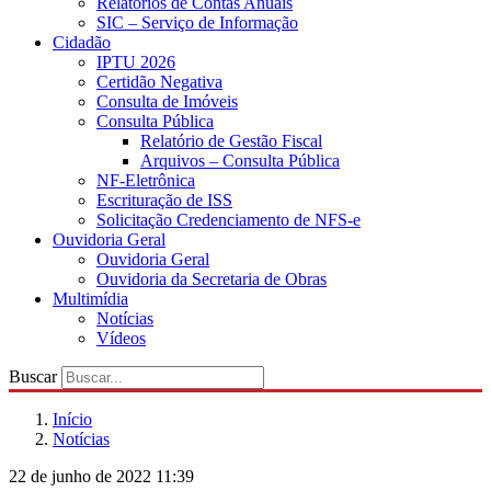
Relatórios de Contas Anuais
SIC – Serviço de Informação
Cidadão
IPTU 2026
Certidão Negativa
Consulta de Imóveis
Consulta Pública
Relatório de Gestão Fiscal
Arquivos – Consulta Pública
NF-Eletrônica
Escrituração de ISS
Solicitação Credenciamento de NFS-e
Ouvidoria Geral
Ouvidoria Geral
Ouvidoria da Secretaria de Obras
Multimídia
Notícias
Vídeos
Buscar
Início
Notícias
22 de junho de 2022 11:39