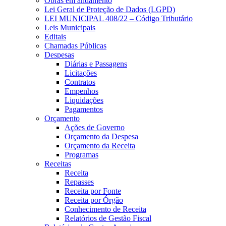
Obras em andamento
Lei Geral de Proteção de Dados (LGPD)
LEI MUNICIPAL 408/22 – Código Tributário
Leis Municipais
Editais
Chamadas Públicas
Despesas
Diárias e Passagens
Licitações
Contratos
Empenhos
Liquidações
Pagamentos
Orçamento
Ações de Governo
Orçamento da Despesa
Orçamento da Receita
Programas
Receitas
Receita
Repasses
Receita por Fonte
Receita por Órgão
Conhecimento de Receita
Relatórios de Gestão Fiscal