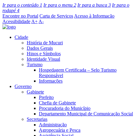
Ir para o conteúdo
1
Ir para o menu
2
Ir para a busca
3
Ir para o
rodapé
4
Encontre no Portal
Carta de Serviços
Acesso à Informação
Acessibilidade
A+
A-
Cidade
História de Mucuri
Dados Gerais
Hinos e Símbolos
Identidade Visual
Turismo
Hospedagem Certificada – Selo Turismo
Responsável
Informações
Governo
Gabinete
Prefeito
Chefia de Gabinete
Procuradoria do Município
Departamento Municipal de Comunicação Social
Secretarias
Administração
Agropecuária e Pesca
Assistência Social