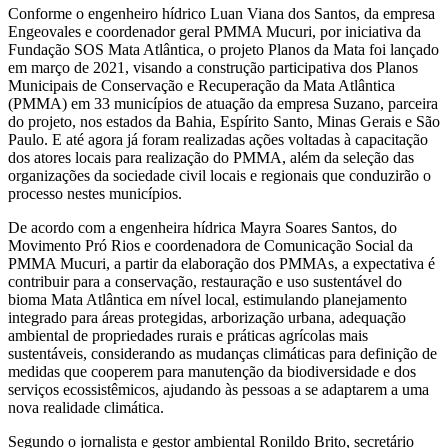
Conforme o engenheiro hídrico Luan Viana dos Santos, da empresa
Engeovales e coordenador geral PMMA Mucuri, por iniciativa da
Fundação SOS Mata Atlântica, o projeto Planos da Mata foi lançado
em março de 2021, visando a construção participativa dos Planos
Municipais de Conservação e Recuperação da Mata Atlântica
(PMMA) em 33 municípios de atuação da empresa Suzano, parceira
do projeto, nos estados da Bahia, Espírito Santo, Minas Gerais e São
Paulo. E até agora já foram realizadas ações voltadas à capacitação
dos atores locais para realização do PMMA, além da seleção das
organizações da sociedade civil locais e regionais que conduzirão o
processo nestes municípios.
De acordo com a engenheira hídrica Mayra Soares Santos, do
Movimento Pró Rios e coordenadora de Comunicação Social da
PMMA Mucuri, a partir da elaboração dos PMMAs, a expectativa é
contribuir para a conservação, restauração e uso sustentável do
bioma Mata Atlântica em nível local, estimulando planejamento
integrado para áreas protegidas, arborização urbana, adequação
ambiental de propriedades rurais e práticas agrícolas mais
sustentáveis, considerando as mudanças climáticas para definição de
medidas que cooperem para manutenção da biodiversidade e dos
serviços ecossistêmicos, ajudando às pessoas a se adaptarem a uma
nova realidade climática.
Segundo o jornalista e gestor ambiental Ronildo Brito, secretário