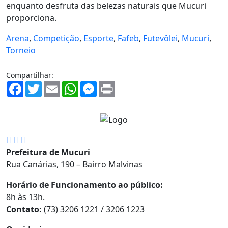
enquanto desfruta das belezas naturais que Mucuri
proporciona.
Arena
,
Competição
,
Esporte
,
Fafeb
,
Futevôlei
,
Mucuri
,
Torneio
Compartilhar:
Facebook
Twitter
Email
WhatsApp
Messenger
Print
Prefeitura de Mucuri
Rua Canárias, 190 – Bairro Malvinas
Horário de Funcionamento ao público:
8h às 13h.
Contato:
(73) 3206 1221 / 3206 1223