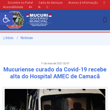
Encontre no Portal
Carta de Serviços
Acesso à Informação
Acessibilidade
A+
A-
Barra de Ferramentas Aberta
Início
Notícias
11 de maio de 2021 02:47
Mucuriense curado da Covid-19 recebe
alta do Hospital AMEC de Camacã