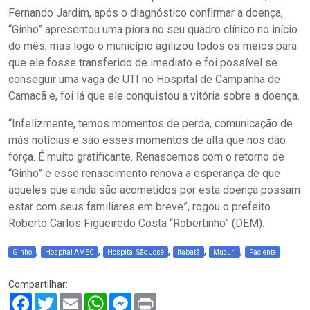
Fernando Jardim, após o diagnóstico confirmar a doença,
“Ginho” apresentou uma piora no seu quadro clínico no início
do mês, mas logo o município agilizou todos os meios para
que ele fosse transferido de imediato e foi possível se
conseguir uma vaga de UTI no Hospital de Campanha de
Camacã e, foi lá que ele conquistou a vitória sobre a doença.
“Infelizmente, temos momentos de perda, comunicação de
más notícias e são esses momentos de alta que nos dão
força. É muito gratificante. Renascemos com o retorno de
“Ginho” e esse renascimento renova a esperança de que
aqueles que ainda são acometidos por esta doença possam
estar com seus familiares em breve”, rogou o prefeito
Roberto Carlos Figueiredo Costa “Robertinho” (DEM).
,
,
,
,
,
Ginho
Hospital AMEC
Hospital São José
Itabatã
Mucuri
Paciente
Compartilhar:
Facebook
Twitter
Email
WhatsApp
Messenger
Print