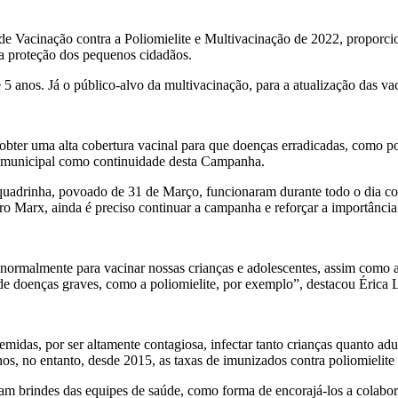
Vacinação contra a Poliomielite e Multivacinação de 2022, proporcionan
a proteção dos pequenos cidadãos.
 5 anos. Já o público-alvo da multivacinação, para a atualização das va
bter uma alta cobertura vacinal para que doenças erradicadas, como pol
el municipal como continuidade desta Campanha.
quadrinha, povoado de 31 de Março, funcionaram durante todo o dia com
o Marx, ainda é preciso continuar a campanha e reforçar a importância
normalmente para vacinar nossas crianças e adolescentes, assim como 
 de doenças graves, como a poliomielite, por exemplo”, destacou Érica 
emidas, por ser altamente contagiosa, infectar tanto crianças quanto ad
nos, no entanto, desde 2015, as taxas de imunizados contra poliomielite
m brindes das equipes de saúde, como forma de encorajá-los a colabo