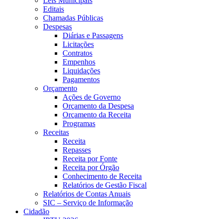
Leis Municipais
Editais
Chamadas Públicas
Despesas
Diárias e Passagens
Licitações
Contratos
Empenhos
Liquidações
Pagamentos
Orçamento
Ações de Governo
Orçamento da Despesa
Orçamento da Receita
Programas
Receitas
Receita
Repasses
Receita por Fonte
Receita por Órgão
Conhecimento de Receita
Relatórios de Gestão Fiscal
Relatórios de Contas Anuais
SIC – Serviço de Informação
Cidadão