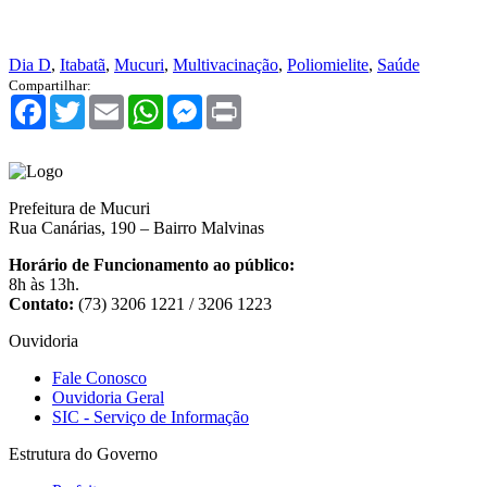
Dia D
,
Itabatã
,
Mucuri
,
Multivacinação
,
Poliomielite
,
Saúde
Compartilhar:
Facebook
Twitter
Email
WhatsApp
Messenger
Print
Prefeitura de Mucuri
Rua Canárias, 190 – Bairro Malvinas
Horário de Funcionamento ao público:
8h às 13h.
Contato:
(73) 3206 1221 / 3206 1223
Ouvidoria
Fale Conosco
Ouvidoria Geral
SIC - Serviço de Informação
Estrutura do Governo