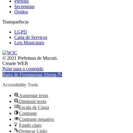
Prefeito
Secretarias
Órgãos
Transparência
LGPD
Carta de Serviços
Leis Municipais
© 2021 Prefeitura de Mucuri.
Crearte WEB
Pular para o conteúdo
Barra de Ferramentas Aberta
Accessibility Tools
Aumentar texto
Diminuir texto
Escala de Cinza
Contraste
Contraste negativo
Fundo claro
Destacar Links