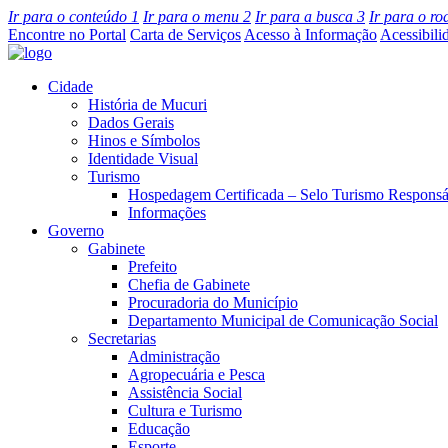
Ir para o conteúdo
1
Ir para o menu
2
Ir para a busca
3
Ir para o r
Encontre no Portal
Carta de Serviços
Acesso à Informação
Acessibili
Cidade
História de Mucuri
Dados Gerais
Hinos e Símbolos
Identidade Visual
Turismo
Hospedagem Certificada – Selo Turismo Responsá
Informações
Governo
Gabinete
Prefeito
Chefia de Gabinete
Procuradoria do Município
Departamento Municipal de Comunicação Social
Secretarias
Administração
Agropecuária e Pesca
Assistência Social
Cultura e Turismo
Educação
Esporte