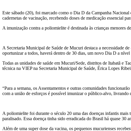
Este sábado (20), foi marcado como o Dia D da Campanha Nacional de 
cadernetas de vacinação, recebendo doses de medicação essencial par
A imunização contra a poliomielite é destinada às crianças menores de
A Secretaria Municipal de Saúde de Mucuri destaca a necessidade de o
oportunizar a todos, haverá dentro de 30 dias, um novo Dia D a nív
Todas as unidades de saúde em Mucuri/Sede, distritos de Itabatã e Ta
técnica na VIEP na Secretaria Municipal de Saúde, Érica Lopes Ribeir
“Para a semana, os Assentamentos e outras comunidades funcionarão 
com a união de esforços é possível imunizar o público-alvo, livrando
A poliomielite foi durante o século 20 uma das doenças infantis mais t
paralisado. Essa doença tinha sido erradicada do Brasil há quase 30 a
Além de uma super dose da vacina, os pequenos mucurienses recebera