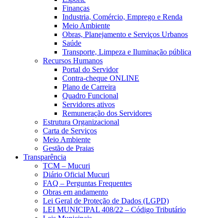
Finanças
Industria, Comércio, Emprego e Renda
Meio Ambiente
Obras, Planejamento e Serviços Urbanos
Saúde
Transporte, Limpeza e Iluminação pública
Recursos Humanos
Portal do Servidor
Contra-cheque ONLINE
Plano de Carreira
Quadro Funcional
Servidores ativos
Remuneração dos Servidores
Estrutura Organizacional
Carta de Serviços
Meio Ambiente
Gestão de Praias
Transparência
TCM – Mucuri
Diário Oficial Mucuri
FAQ – Perguntas Frequentes
Obras em andamento
Lei Geral de Proteção de Dados (LGPD)
LEI MUNICIPAL 408/22 – Código Tributário