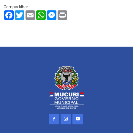
Compartilhar:
Facebook
Twitter
Email
WhatsApp
Messenger
Print