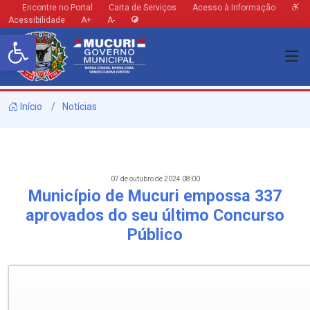
Encontre no Portal
Carta de Serviços
Acesso à Informação
Acessibilidade
A+
A-
Barra de Ferramentas Aberta
Início
Notícias
07 de outubro de 2024 08:00
Município de Mucuri empossa 337
aprovados do seu último Concurso
Público