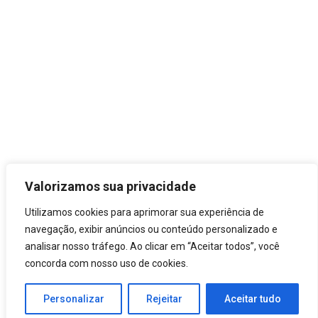
Estrutura do Governo
Prefeito
Secretarias
Órgãos
Transparência
LGPD
Carta de Serviços
Leis Municipais
Valorizamos sua privacidade
Utilizamos cookies para aprimorar sua experiência de
navegação, exibir anúncios ou conteúdo personalizado e
analisar nosso tráfego. Ao clicar em “Aceitar todos”, você
concorda com nosso uso de cookies.
© 2021 Prefeitura de Mucuri.
Crearte WEB
Personalizar
Rejeitar
Aceitar tudo